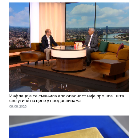
Инфлација се смањила али опасност није прошла - шта
све утиче на цене у продавницама
09. 08. 2026.