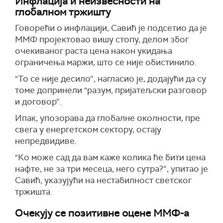
Инфлација и неизвесности на
глобалном тржишту
Говорећи о инфлацији, Савић је подсетио да је
ММФ пројектовао вишу стопу, делом због
очекиваног раста цена након укидања
ограничења маржи, што се није обистинило.
"То се није десило“, нагласио је, додајући да су
томе допринели "разум, пријатељски разговор
и договор“.
Ипак, упозорава да глобалне околности, пре
свега у енергетском сектору, остају
непредвидиве.
"Ко може сад да вам каже колика ће бити цена
нафте, не за три месеца, него сутра?“, упитао је
Савић, указујући на нестабилност светског
тржишта.
Очекују се позитивне оцене ММФ-а