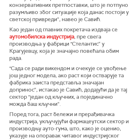
конзервативних претпоставки, што је потпуно
разумљиво због ситуације која данас постоји у
светској привреди“, навео је Савић.
Као један од главних покретача издваја се
аутомобилска индустрија
, пре свега
производња у фабрици "Стелантис“ у
Крагујевцу, која је значајно повећала обим
рада.
"Сада се ради викендом и очекује се увођење
још једног модела, ако раст који остварује та
фабрика заиста представља значајан
допринос“, истакао је Савић, додајући да је тај
сектор "један од кључних, а појединачно
можда баш кључни“.
Поред тога, раст бележи и прерађивачка
индустрија, укључујући фармацеутски сектор и
производњу ауто-гума, што, како је оценио,
указује на опоравак читавог индустријског