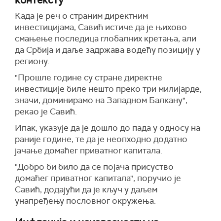
контексту
Када је реч о страним директним
инвестицијама, Савић истиче да је њихово
смањење последица глобалних кретања, али
да Србија и даље задржава водећу позицију у
региону.
"Прошле године су стране директне
инвестиције биле нешто преко три милијарде,
значи, доминирамо на Западном Балкану",
рекао је Савић.
Ипак, указује да је дошло до пада у односу на
раније године, те да је неопходно додатно
јачање домаћег приватног капитала.
"Добро би било да се појача присуство
домаћег приватног капитала", поручио је
Савић, додајући да је кључ у даљем
унапређењу пословног окружења.