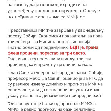
напомену да је неопходно радити на
унапређењу пословног окружења. Очекује
потврђивање аранжама са ММФ-ом.
Представници ММФ-а завршавају двонедељну
посету Србији. Економски показатељи за прва
три месеца - за Министарство финансија
знатно бољи од предвиђених.
БДП је, према
флеш процени, порастао за три одсто.
Очекивања су премашили и индустријска
производња и промет у трговини на мало.
Члан Савета гувернера Народне банке Србије,
професор Небојша Савић, оценио је за РТС да
су разлике између домаћих и прогноза ММФ-а
минималне, али да остварени резултати ипак
указују на нешто динамичнији привредни раст.
"Овај резултат је бољи од прогнозе ММФ-а.
ММФ је радио прогнозу на бази релативно