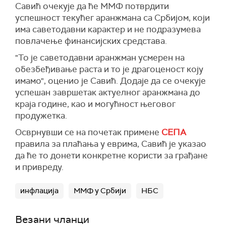
Савић очекује да ће ММФ потврдити
успешност текућег аранжмана са Србијом, који
има саветодавни карактер и не подразумева
повлачење финансијских средстава.
"То је саветодавни аранжман усмерен на
обезбеђивање раста и то је драгоценост коју
имамо", оценио је Савић. Додаје да се очекује
успешан завршетак актуелног аранжмана до
краја године, као и могућност његовог
продужетка.
Осврнувши се на почетак примене
СЕПА
правила за плаћања у еврима, Савић је указао
да ће то донети конкретне користи за грађане
и привреду.
инфлација
ММФ у Србији
НБС
Везани чланци