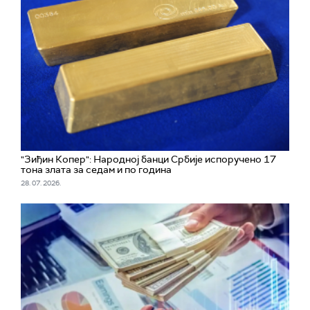
"Зиђин Копер": Народној банци Србије испоручено 17
тона злата за седам и по година
28. 07. 2026.