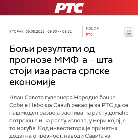
РТС
ИЗВОР:
УТОРАК, 05.05.2026, 09:30 -> 09:31
РТС
Бољи резултати од
прогнозе ММФ-а – шта
стоји иза раста српске
економије
Члан Савета гувернера Народне банке
Србије Небојша Савић рекао је за РТС да се
наш модел развоја заснива на расту домаће
потрошње и на расту извоза, у мери којој је
то могуће. Код инвеститора је приметна
додатна опрезност, наводи Савић, уз