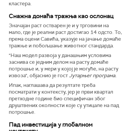
кластера.
Снажна домаћа тражња као ослонац
Значајан раст остварен је и у трговини на
мало, где је реални раст достигао 14 одсто. То,
према оцени Савића, указује на јачање домаће
тражње и побољшање животног стандарда.
"Наш модел развоја у данашњим условима
заснива се једним делом на расту домаће
потрошње и, у мери у којој је могуће, на расту
извоза", објаснио је гост
Јутарњег програма.
Ипак, наглашава да резултате треба
посматрати у контексту, јер је први квартал
претходне године био специфичан због
друштвених околности које су утицале на пад
потрошње.
Пад инвестиција у глобалном