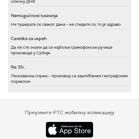
сличну ДНК
Nemogućnost tusiranja
Не туширате се сваког дана – не стидите се, то је здраво
Cestitke za uspeh
Да ли сте знали да се најбоље грамофонске ручице
производе у Србији
Re: Eh...
Лесковачка спржа – производ са заштићеним географским
пореклом
Преузмите РТС мобилну апликацију