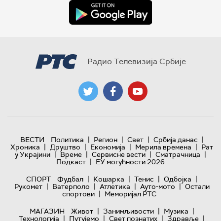
Радио Телевизија Србије
|
|
|
|
ВЕСТИ
Политика
Регион
Свет
Србија данас
|
|
|
|
Хроника
Друштво
Економија
Мерила времена
Рат
|
|
|
|
у Украјини
Време
Сервисне вести
Сматрачница
|
Подкаст
ЕУ могућности 2026
|
|
|
|
СПОРТ
Фудбал
Кошарка
Тенис
Одбојка
|
|
|
|
Рукомет
Ватерполо
Атлетика
Ауто-мото
Остали
|
спортови
Меморијал РТС
|
|
|
МАГАЗИН
Живот
Занимљивости
Музика
|
|
|
|
Технологијa
Путујемо
Свет познатих
Здравље