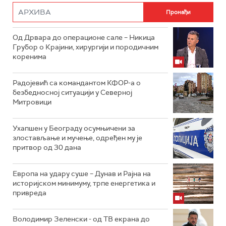
Од Дрвара до операционе сале – Никица
Грубор о Крајини, хирургији и породичним
коренима
Радојевић са командантом КФОР-а о
безбедносној ситуацији у Северној
Митровици
Ухапшен у Београду осумњичени за
злостављање и мучење, одређен му је
притвор од 30 дана
Европа на удару суше – Дунав и Рајна на
историјском минимуму, трпе енергетика и
привреда
Володимир Зеленски - од ТВ екрана до