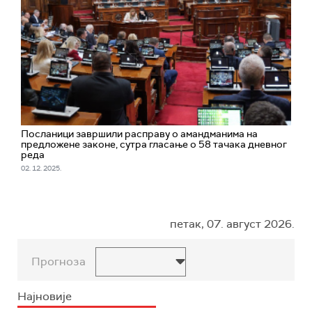
Посланици завршили расправу о амандманима на
предложене законе, сутра гласање о 58 тачака дневног
реда
02. 12. 2025.
петак, 07. август 2026.
Прогноза
Најновије