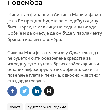
новембра
Министар финансија Синиша Мали изјавио
је да ће предлог буџета за следећу годину
бити наредне седмице на седници Владе
Србије и да очекује да он буде у парламенту
брањен крајем новембра.
Синиша Мали је за телевизију
Прва
рекао да
ће буџетом бити обезбеђена средства за
изградњу ауто-путева, брзих саобрачајница и
осталих инфраструктурних објеката, као и за
повећање плата и пензија, односно животног
стандарда грађана.
буџет
буџет за 2026. годину