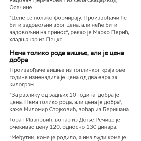
Радован Ђермановић из села Скадар код
Осечине.
"Цене се полако формирају. Произвођачи ће
бити задовољни због цена, али неће бити
задовољни на принос", рекао је Марко Перић,
хладњачар из Пецке.
Нема толико рода вишње, али је цена
добра
Произвођаче вишње из топличког краја ове
године изненадила је цена од два евра за
килограм.
"За разлику од задњих 10 година, добра је
цена. Нема толико рода, али цена је добра",
каже Миломир Стојковић, воћар из Беришана.
Горан Ивановић, воћар из Доње Речице је
очекивао цену 120, односно 130 динара.
"Међутим, коме је родило, а има људи коме је