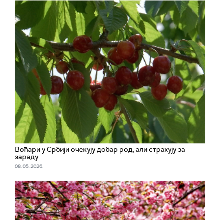
Воћари у Србији очекују добар род, али страхују за
зараду
08. 05. 2026.