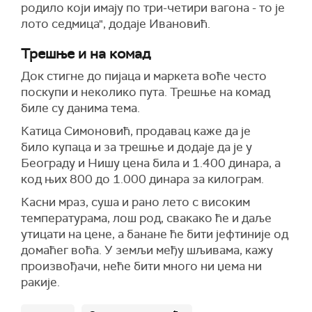
родило који имају по три-четири вагона - то је
лото седмица", додаје Ивановић.
Трешње и на комад
Док стигне до пијаца и маркета воће често
поскупи и неколико пута. Трешње на комад
биле су данима тема.
Катица Симоновић, продавац каже да је
било купаца и за трешње
и додаје да је у
Београду и Нишу цена била и 1.400 динара, а
код њих
800 до
1.00
0
динара за килограм.
Касни мраз, суша и рано лето с високим
температурама, лош род, свакако ће и даље
утицати на цене, а банане ће бити јефтиније од
домаћег воћа. У земљи међу шљивама, кажу
произвођачи, неће бити много ни џема ни
ракије.