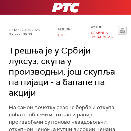
РТС
АУТОР:
ИЗВОР:
ПЕТАК, 20.06.2025,
СЛАВИЦА
05:55 -> 06:08
РТС
ЈОВАНОВИЋ
Трешња је у Србији
луксуз, скупа у
производњи, још скупља
на пијаци - а банане на
акцији
На самом почетку сезоне бербе и откупа
воћа проблеми исти као и раније -
произвођачи су поново незадовољни
откупном ценом, а купци високим ценама