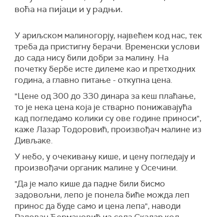
воћа на пијаци и у радњи.
У ариљском малиногорју, највећем код нас, тек
треба да пристигну берачи. Временски услови
до сада нису били добри за малину. На
почетку бербе исте дилеме као и претходних
година, а главно питање - откупна цена.
"Цене од 300 до 330 динара за кеш плаћање,
то је нека цена која је стварно понижавајућа
кад погледамо
колик
и
су ове године приноси",
каже Лазар Тодоровић, произвођач малине из
Дивљаке.
У небо, у очекивању кише, и цену погледају и
произвођачи органик малине у Осечини.
"Да је мало кише да падне били бисмо
задовољни, лепо је понела биће можда леп
принос да буде само и
цен
а
леп
а
", наводи