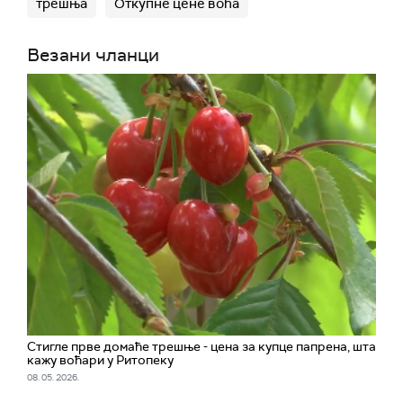
трешња
Откупне цене воћа
Везани чланци
Стигле прве домаће трешње - цена за купце папрена, шта
кажу воћари у Ритопеку
08. 05. 2026.