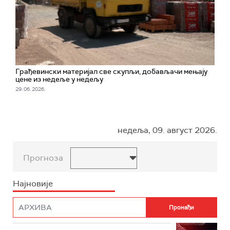
Грађевински материјал све скупљи, добављачи мењају
цене из недеље у недељу
29. 06. 2026.
недеља, 09. август 2026.
Прогноза
Најновије