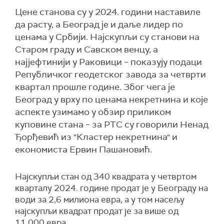
Цене станова су у 2024. години наставиле
да расту, а Београд је и даље лидер по
ценама у Србији. Најскупљи су станови на
Старом граду и Савском венцу, а
најјефтинији у Раковици – показују подаци
Републичког геодетског завода за четврти
квартал прошле године. Због чега је
Београд у врху по ценама некретнина и које
аспекте узимамо у обзир приликом
куповине стана – за РТС су говорили Ненад
Ђорђевић из "Кластер некретнина" и
економиста Ервин Пашановић.
Најскупљи стан од 340 квадрата у четвртом
кварталу 2024. године продат је у Београду на
води за 2,6 милиона евра, а у том насељу
најскупљи квадрат продат је за више од
11.000 евра.