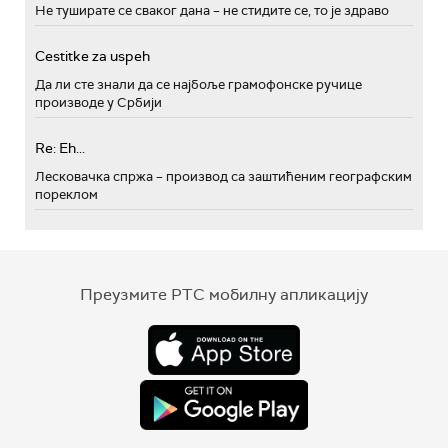
Не туширате се сваког дана – не стидите се, то је здраво
Cestitke za uspeh
Да ли сте знали да се најбоље грамофонске ручице
производе у Србији
Re: Eh...
Лесковачка спржа – производ са заштићеним географским
пореклом
Преузмите РТС мобилну апликацију