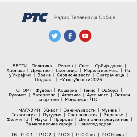
Радио Телевизија Србије
|
|
|
|
ВЕСТИ
Политика
Регион
Свет
Србија данас
|
|
|
|
Хроника
Друштво
Економија
Мерила времена
Рат
|
|
|
|
у Украјини
Време
Сервисне вести
Сматрачница
|
Подкаст
ЕУ могућности 2026
|
|
|
|
СПОРТ
Фудбал
Кошарка
Тенис
Одбојка
|
|
|
|
Рукомет
Ватерполо
Атлетика
Ауто-мото
Остали
|
спортови
Меморијал РТС
|
|
|
МАГАЗИН
Живот
Занимљивости
Музика
|
|
|
|
Технологијa
Путујемо
Свет познатих
Здравље
|
|
|
|
Филм и ТВ
Наука
Природа
Дигитални предузетник
|
За мале велике хероје
Наизглед здрав
|
|
|
|
|
ТВ
РТС 1
РТС 2
РТС 3
РТС Свет
РТС Наука