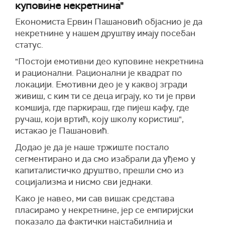
куповине некретнина"
Економиста Ервин Пашановић објаснио је да
некретнине у нашем друштву имају посебан
статус.
"Постоји емотивни део куповине некретнина
и рационални. Рационални је квадрат по
локацији. Емотивни део је у каквој згради
живиш, с ким ти се деца играју, ко ти је први
комшија, где паркираш, где пијеш кафу, где
ручаш, који вртић, коју школу користиш",
истакао је Пашановић.
Додао је да је наше тржиште постало
сегментирано и да смо изабрали да уђемо у
капиталистичко друштво, прешли смо из
социјализма и нисмо сви једнаки.
Како је навео, ми сав вишак средстава
пласирамо у некретнине, јер се емпиријски
показало да фактички најстабилнија и