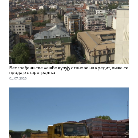
Београђани све чешће купују станове на кредит, више се
продаје староградња
01. 07. 2026.