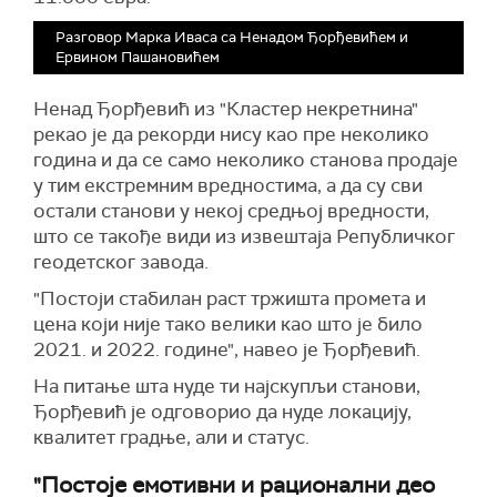
Разговор Марка Иваса са Ненадом Ђорђевићем и
Ервином Пашановићем
Ненад Ђорђевић из "Кластер некретнина"
рекао је да рекорди нису као пре неколико
година и да се само неколико станова продаје
у тим екстремним вредностима, а да су сви
остали станови у некој средњој вредности,
што се такође види из извештаја Републичког
геодетског завода.
"Постоји стабилан раст тржишта промета и
цена који није тако велики као што је било
2021. и 2022. године", навео је Ђорђевић.
На питање шта нуде ти најскупљи станови,
Ђорђевић је одговорио да нуде локацију,
квалитет градње, али и статус.
"Постоје емотивни и рационални део