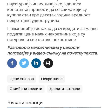
најсигурнија инвестиција која доноси
константан принос и да се свима који су
купили стан пре десетак година вредност
некретнине удвостручила.
Пашановић је истакао да су кредити за младе
подигли цене малих некретнина које су
погурале и све остале некретнине.
Разговор о некретнинама у целости
погледајте у видео-снимку на почетку текста.
Цене станова
Некретнине
Стамбени кредити
кредити за младе
Везани чланци