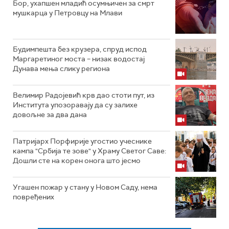
Бор, ухапшен младић осумњичен за смрт
мушкарца у Петровцу на Млави
Будимпешта без крузера, спруд испод
Маргаретиног моста – низак водостај
Дунава мења слику региона
Велимир Радојевић крв дао стоти пут, из
Института упозоравају да су залихе
довољне за два дана
Патријарх Порфирије угостио учеснике
кампа "Србија те зове" у Храму Светог Саве:
Дошли сте на корен онога што јесмо
Угашен пожар у стану у Новом Саду, нема
повређених