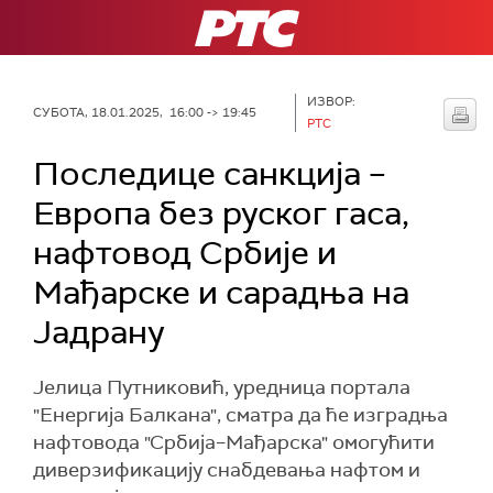
РТС
ИЗВОР:
СУБОТА, 18.01.2025, 16:00 -> 19:45
РТС
Последице санкција –
Европа без руског гаса,
нафтовод Србије и
Мађарске и сарадња на
Јадрану
Јелица Путниковић, уредница портала
"Енергија Балкана", сматра да ће изградња
нафтовода "Србија–Мађарска" омогућити
диверзификацију снабдевања нафтом и