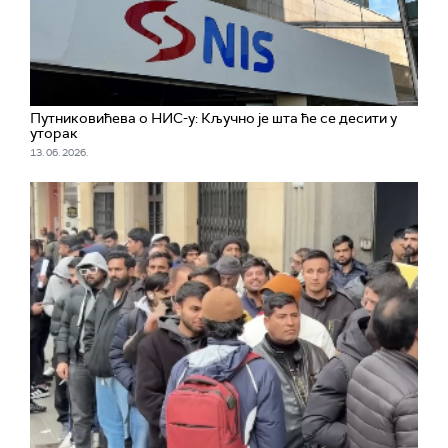
Путниковићева о НИС-у: Кључно је шта ће се десити у
уторак
13. 06. 2026.