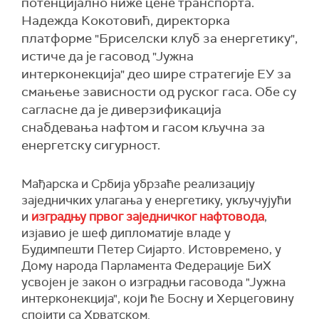
потенцијално ниже цене транспорта.
Надежда Кокотовић, директорка
платформе "Бриселски клуб за енергетику",
истиче да је гасовод "Јужна
интерконекција" део шире стратегије ЕУ за
смањење зависности од руског гаса. Обе су
сагласне да је диверзификација
снабдевања нафтом и гасом кључна за
енергетску сигурност.
Мађарска и Србија убрзаће реализацију
заједничких улагања у енергетику, укључујући
и
изградњу првог заједничког нафтовода
,
изјавио је шеф дипломатије владе у
Будимпешти Петер Сијарто. Истовремено, у
Дому народа Парламента Федерације БиХ
усвојен је закон о изградњи гасовода "Јужна
интерконекција", који ће Босну и Херцеговину
спојити са Хрватском.