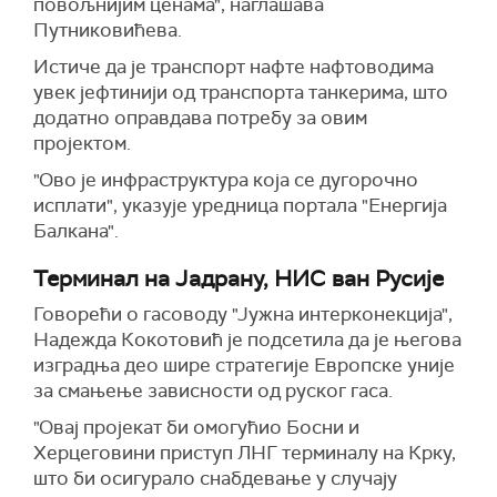
повољнијим ценама", наглашава
Путниковићева.
Истиче да је транспорт нафте нафтоводима
увек јефтинији од транспорта танкерима, што
додатно оправдава потребу за овим
пројектом.
"Ово је инфраструктура која се дугорочно
исплати", указује уредница портала "Енергија
Балкана".
Терминал на Јадрану, НИС ван Русије
Говорећи о гасоводу "Јужна интерконекција",
Надежда Кокотовић је подсетила да је његова
изградња део шире стратегије Европске уније
за смањење зависности од руског гаса.
"Овај пројекат би омогућио Босни и
Херцеговини приступ ЛНГ терминалу на Крку,
што би осигурало снабдевање у случају