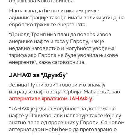
објашњава Кокотовићева.
Наглашава да ће политика америчке
администрације такође имати велики утицај на
европско тржиште енергената.
"Доналд Трамп има план да повећа извоз
америчке нафте и гаса у Европу, чак је
недавно наговестио и могућност увођења
тарифа ако Европа не буде увозила њихове
енергенте", каже саговорница.
ЈАНАФ за "Дружбу"
Јелица Путниковић говори и о значају
изградње нафтовода "Србија–Мађарска", као
алтернативе хрватском ЈАНАФ-у
.
"ЈАНАФ је једина могућност за допремање
нафте у Панчево, али наплаћује таксе које су
знатно веће од просечних у Европи. Са новом
алтернативом моћи ћемо да преговарамо о