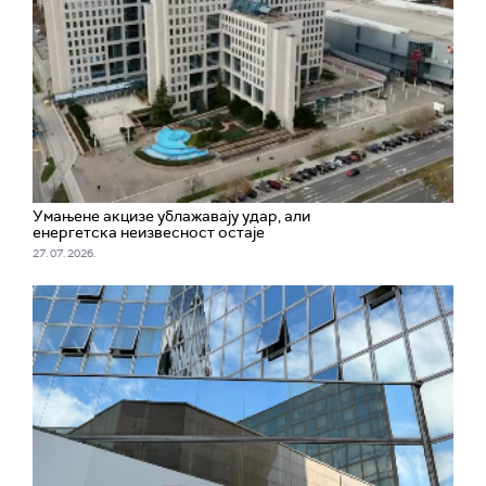
Умањене акцизе ублажавају удар, али
енергетска неизвесност остаје
27. 07. 2026.