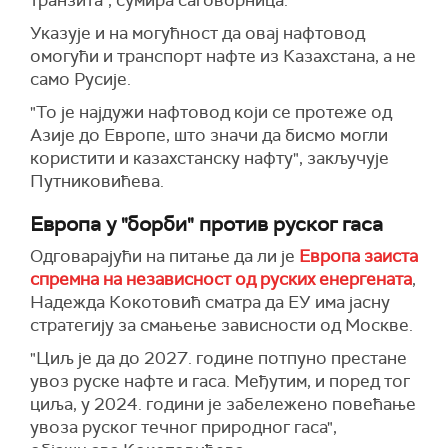
транзита", сумира саговорница.
Указује и на могућност да овај нафтовод
омогући и транспорт нафте из Казахстана, а не
само Русије.
"То је најдужи нафтовод који се протеже од
Азије до Европе, што значи да бисмо могли
користити и казахстанску нафту", закључује
Путниковићева.
Европа у "борби" против руског гаса
Одговарајући на питање да ли је
Европа заиста
спремна на независност од руских енергената
,
Надежда Кокотовић сматра да ЕУ има јасну
стратегију за смањење зависности од Москве.
"Циљ је да до 2027. године потпуно престане
увоз руске нафте и гаса. Међутим, и поред тог
циља, у 2024. години је забележено повећање
увоза руског течног природног гаса",