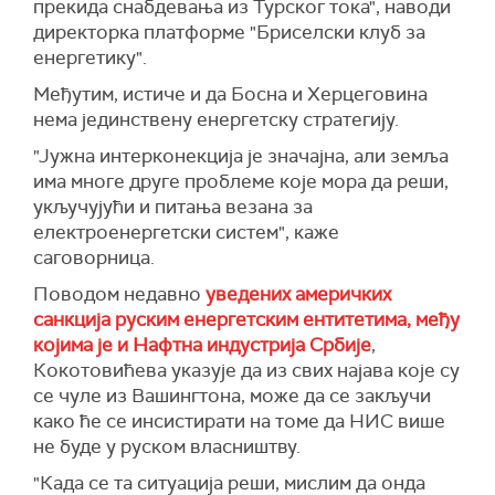
прекида снабдевања из Турског тока", наводи
директорка платформе "Бриселски клуб за
енергетику".
Међутим, истиче и да Босна и Херцеговина
нема јединствену енергетску стратегију.
"Јужна интерконекција је значајна, али земља
има многе друге проблеме које мора да реши,
укључујући и питања везана за
електроенергетски систем", каже
саговорница.
Поводом недавно
уведених америчких
санкција руским енергетским ентитетима, међу
којима је и Нафтна индустрија Србије
,
Кокотовићева указује да из свих најава које су
се чуле из Вашингтона, може да се закључи
како ће се инсистирати на томе да НИС више
не буде у руском власништву.
"Када се та ситуација реши, мислим да онда