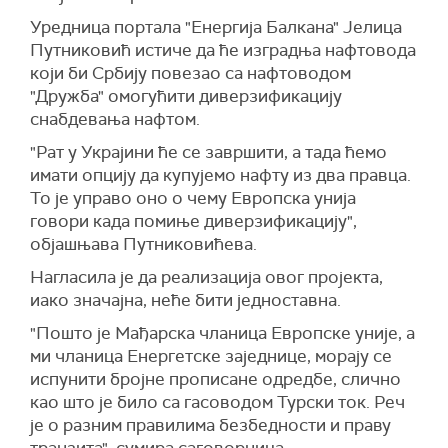
Уредница портала "Енергија Балкана" Јелица
Путниковић истиче да ће изградња нафтовода
који би Србију повезао са нафтоводом
"Дружба" омогућити диверзификацију
снабдевања нафтом.
"Рат у Украјини ће се завршити, а тада ћемо
имати опцију да купујемо нафту из два правца.
То је управо оно о чему Европска унија
говори када помиње диверзификацију",
објашњава Путниковићева.
Нагласила је да реализација овог пројекта,
иако значајна, неће бити једноставна.
"Пошто је Мађарска чланица Европске уније, а
ми чланица Енергетске заједнице, морају се
испунити бројне прописане одредбе, слично
као што је било са гасоводом Турски ток. Реч
је о разним правилима безбедности и праву