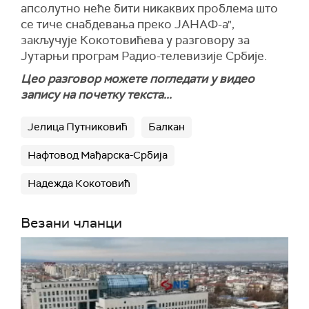
апсолутно неће бити никаквих проблема што
се тиче снабдевања преко ЈАНАФ-а",
закључује Кокотовићева у разговору за
Јутарњи програм Радио-телевизије Србије.
Цео разговор можете погледати у видео
запису на почетку текста...
Јелица Путниковић
Балкан
Нафтовод Мађарска-Србија
Надежда Кокотовић
Везани чланци