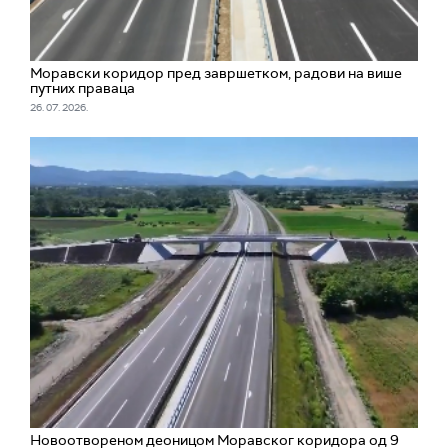
Моравски коридор пред завршетком, радови на више
путних праваца
26. 07. 2026.
Новоотвореном деоницом Моравског коридора од 9