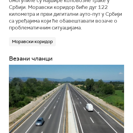
омогућиле су најшире коловозне траке у
Србији. Моравски коридор биће дуг 122
километра и први дигитални ауто-пут у Србији
са уређајима који ће обавештавати возаче о
проблематичним ситуацијама.
Моравски коридор
Везани чланци