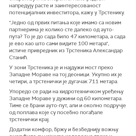
напредују расте и заинтересованост
потенцијалних инвеститора, кажу у Трстенику.
"Једно од првих питања које имамо са новим
партнерима је колико сте далеко од ауто-
пута? То је до сада било 47 километара, а сада
је ево као што сами видите 100 метара",
истиче привредник из Трстеника Александар
Станић.
У зони Трстеника је и најдужи мост преко
Западне Мораве на тој деоници. Укупно их је
четири, а трстенички је дугачак 711 метара.
Упоредо се ради на хидротехничком уређењу
Западне Мораве у дужини од 60 километара.
Тиме се брани ауто-пут, али и околно подручје
од поплава које су посебно погађале
трстенички крај.
Додатни комфор, бржу и безбеднију вожњу