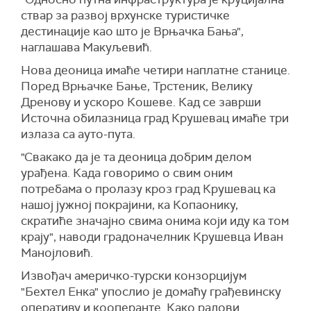
ствар за развој врхунске туристичке
дестинације као што је Врњачка Бања",
наглашава Макуљевић.
Нова деоница имаће четири наплатне станице.
Поред Врњачке Бање, Трстеник, Велику
Дренову и ускоро Кошеве. Кад се заврши
Источна обилазница град Крушевац имаће три
излаза са ауто-пута.
"Свакако да је та деоница добрим делом
урађена. Када говоримо о свим оним
потребама о пролазу кроз град Крушевац ка
нашој јужној покрајини, ка Копаонику,
скратиће значајно свима онима који иду ка том
крају",
наводи градоначелник Крушевца Иван
Манојловић
.
Извођач америчко-турски конзорцијум
"Бехтел Енка" упослио је домаћу грађевинску
оперативу и кооперанте. Како радови