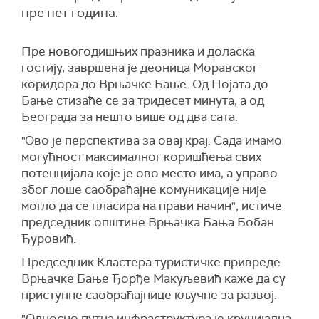
пре пет година.
Пре новогодишњих празника и доласка
гостију, завршена је деоница Моравског
коридора до Врњачке Бање. Од Појата до
Бање стизаће се за тридесет минута, а од
Београда за нешто више од два сата.
"О
во је перспектива за овај крај. Сада имамо
могућност максималног коришћења свих
потенцијала које је ово место има, а управо
због лоше саобраћајне комуникације није
могло да се пласира на прави начин",
истиче
председник општине Врњачка Бања Бобан
Ђуровић
.
П
редседник Кластера туристичке привреде
Врњачке Бање Ђорђе Макуљевић
каже да су
п
риступне саобраћајнице
кључне за развој.
"
О
дносно путна инфраструктура је круцијална