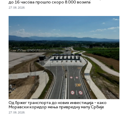
до 16 часова прошло скоро 8.000 возила
27. 06. 2026.
Од бржег транспорта до нових инвестиција – како
Моравски коридор мења привредну мапу Србије
27. 06. 2026.