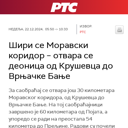
РТС
ИЗВОР:
НЕДЕЉА, 22.12.2024, 05:50 -> 10:33
РТС
Шири се Моравски
коридор – отвара се
деоница од Крушевца до
Врњачке Бање
За саобраћај се отвара још 30 километара
Моравског коридора, од Крушевца до
Врњачке Бање. На тој саобраћајници
завршено је 60 километара од Појата, а
упоредо се ради на преостала 54
километра до Прељине. Радови су почели