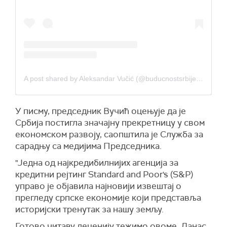
A post shared by Aleksandar Vučić (@buducnostsrbijeav)
У писму, председник Вучић оцењује да је
Србија постигла значајну прекретницу у свом
економском развоју, саопштила је Служба за
сарадњу са медијима Председника.
"Једна од најкредибилнијих агенција за
кредитни рејтинг Standard and Poor's (S&P)
управо је објавила најновији извештај о
прегледу српске економије који представља
историјски тренутак за нашу земљу.
Готово читаву деценију тежимо овоме. Данас