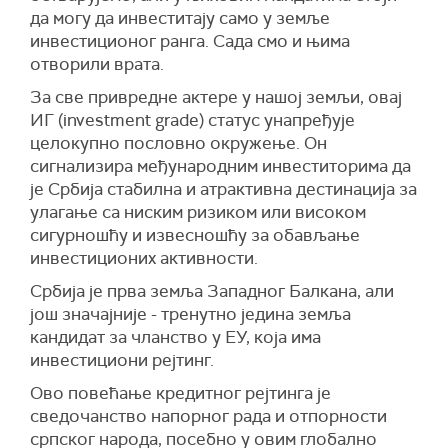
да могу да инвеститају само у земље
инвестиционог ранга. Сада смо и њима
отворили врата.
За све привредне актере у нашој земљи, овај
ИГ (investment grade) статус унапређује
целокупно пословно окружење. Он
сигнализира међународним инвеститорима да
је Србија стабилна и атрактивна дестинација за
улагање са ниским ризиком или високом
сигурношћу и извесношћу за обављање
инвестиционих активности.
Србија је прва земља Западног Балкана, али
још значајније - тренутно једина земља
кандидат за чланство у ЕУ, која има
инвестициони рејтинг.
Ово повећање кредитног рејтинга је
сведочанство напорног рада и отпорности
српског народа, посебно у овим глобално