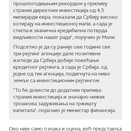
прошлогодишњим рекордом у приливу
страних директних инвестиција од 4,5
милијарди евра, показали да Србију високо
котирају на инвестиционој мапи, а сада је
стигла и званична кредибилна потврда
видљивости нашег рада", поручио је Мали.
Подсетио је да су раније ове године све
три рејтинг агенције дале позитивне
изгледе да Србија добије повећање
кредитног рејтинга, а сада је Србија, од
једне од тих агенција, подигнута на ниво
земље са инвестиционим рејтингом.
"То ће довести до додатних прилива
страних инвестиција и значајно нижих
трошкова задуживања на тржишту
капитала", појаснио је министар финансија.
Ово није само ознака и оцена, већ представља