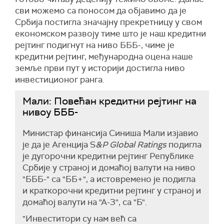
сви можемо са поносом да објавимо да је
Србија постигла значајну прекретницу у свом
економском развоју тиме што је наш кредитни
рејтинг подигнут на ниво БББ-, чиме је
кредитни рејтинг, међународна оцена наше
земље први пут у историји достигла ниво
инвестиционог ранга.
Mали: Повећан кредитни рејтинг на
нивоу БББ-
Министар финансија Синиша Мали изјавио
је да је Агенција S
&P Global Ratings
подигла
је дугорочни кредитни рејтинг Републике
Србије у страној и домаћој валути на ниво
"БББ-" са "ББ+", а истовремено је подигла
и краткорочни кредитни рејтинг у страној и
домаћој валути на "А-3", са "Б".
"Инвеститори су нам већ са