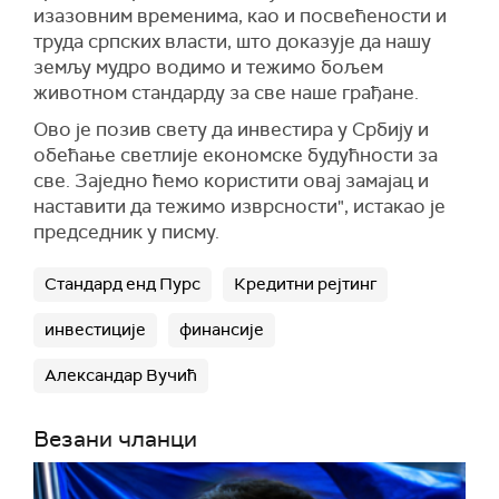
изазовним временима, као и посвећености и
труда српских власти, што доказује да нашу
земљу мудро водимо и тежимо бољем
животном стандарду за све наше грађане.
Ово је позив свету да инвестира у Србију и
обећање светлије економске будућности за
све. Заједно ћемо користити овај замајац и
наставити да тежимо изврсности", истакао је
председник у писму.
Стандард енд Пурс
Кредитни рејтинг
инвестиције
финансије
Александар Вучић
Везани чланци