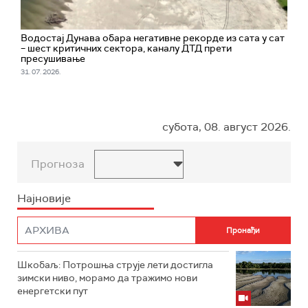
Водостај Дунава обара негативне рекорде из сата у сат
– шест критичних сектора, каналу ДТД прети
пресушивање
31. 07. 2026.
субота, 08. август 2026.
Прогноза
Најновије
Шкобаљ: Потрошња струје лети достигла
зимски ниво, морамо да тражимо нови
енергетски пут