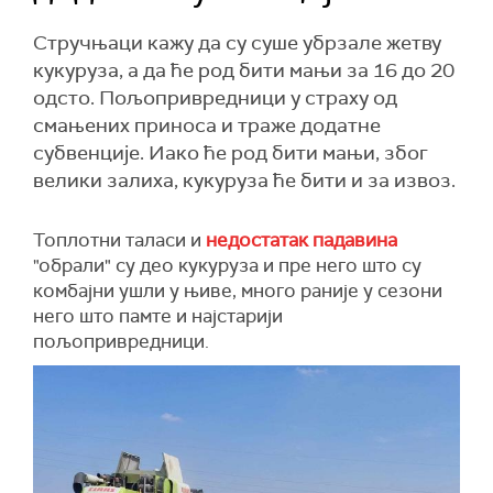
Стручњаци кажу да су суше убрзале жетву
кукуруза, а да ће род бити мањи за 16 до 20
одсто. Пољопривредници у страху од
смањених приноса и траже додатне
субвенције. Иако ће род бити мањи, због
велики залиха, кукуруза ће бити и за извоз.
Топлотни таласи и
недостатак падавина
"обрали" су део кукуруза и пре него што су
комбајни ушли у њиве, много раније у сезони
него што памте и најстарији
пољопривредници.