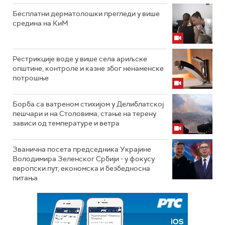
Бесплатни дерматолошки прегледи у више
средина на КиМ
Рестрикције воде у више села ариљске
општине, контроле и казне због ненаменске
потрошње
Борба са ватреном стихијом у Делиблатској
пешчари и на Столовима, стање на терену
зависи од температуре и ветра
Званична посета председника Украјине
Володимира Зеленског Србији - у фокусу
европски пут, економска и безбедносна
питања