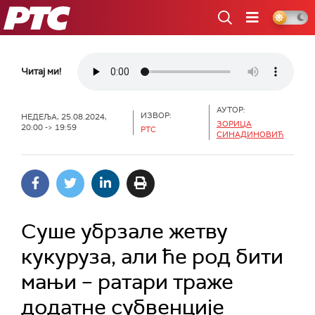
РТС
Читај ми!
АУТОР:
ИЗВОР:
НЕДЕЉА, 25.08.2024,
ЗОРИЦА
20:00 -> 19:59
РТС
СИНАДИНОВИЋ
Суше убрзале жетву
кукуруза, али ће род бити
мањи – ратари траже
додатне субвенције