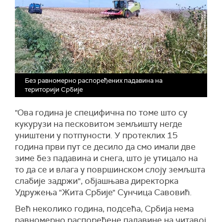
Без равномерно распоређених падавина на
територији Србије
"Ова година је специфична по томе што су
кукурузи на песковитом земљишту негде
уништени у потпуности. У протеклих 15
година први пут се десило да смо имали две
зиме без падавина и снега, што је утицало на
то да се и влага у површинском слоју земљшта
слабије задржи", објашњава директорка
Удружења "Жита Србије" Сунчица Савовић.
Већ неколико година, подсећа, Србија нема
равномерно распоређене падавине на читавој