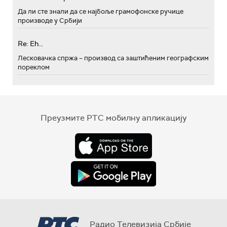
Да ли сте знали да се најбоље грамофонске ручице
производе у Србији
Re: Eh...
Лесковачка спржа – производ са заштићеним географским
пореклом
Преузмите РТС мобилну апликацију
Радио Телевизија Србије