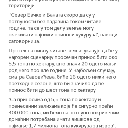
територији.
"Север Бачке и Баната скоро да су у
потпуности без падавина током читаве
године, па се у том делу земље могу
очекивати најнижи приноси кукуруза", наводи
саговорница.
Просек на нивоу читаве земље указује да ће у
најгорем сценарију просечан принос бити око
5,5 тона по хектару, што значи 20 одсто мањи
род него прошле године. У најбољем случају,
сматра Савовићева, биће 16 одсто нижи него
претходне сезоне, што би значило да ће
принос бити до шест тона по хектару.
"Са приносима од 5,5 тона по хектару и
пренесеним залихама које ће сигурно прећи
400.000 тона, ми ћемо са потпуно покривеним
домаћим потребама имати вишкове од
најмање 1,7 милиона тона кукуруза за извоз",