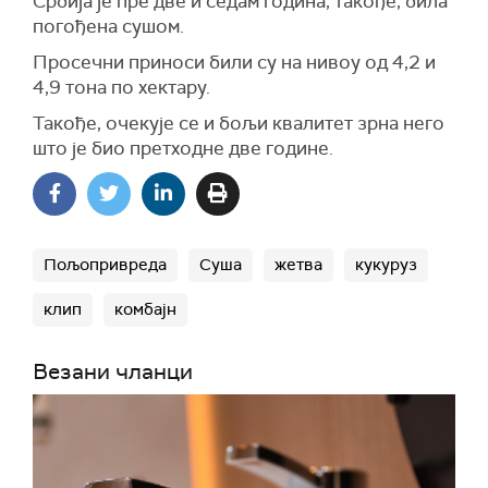
Србија је пре две и седам година, такође, била
погођена сушом.
Просечни приноси били су на нивоу од 4,2 и
4,9 тона по хектару.
Такође, очекује се и бољи квалитет зрна него
што је био претходне две године.
Пољопривреда
Суша
жетва
кукуруз
клип
комбајн
Везани чланци