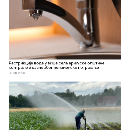
Рестрикције воде у више села ариљске општине,
контроле и казне због ненаменске потрошње
08. 08. 2026.