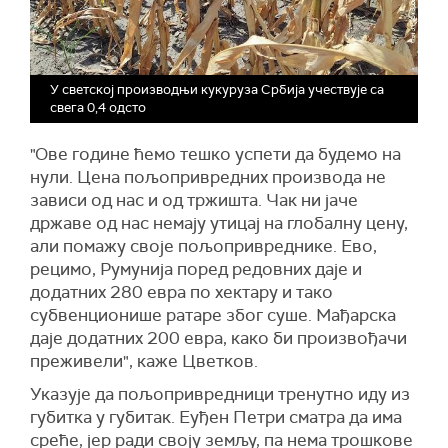
У светској производњи кукуруза Србија учествује са
свега 0,4 одсто
"Ове године ћемо тешко успети да будемо на
нули. Цена пољопривредних производа не
зависи од нас и од тржишта. Чак ни јаче
државе од нас немају утицај на глобалну цену,
али помажу своје пољопривреднике. Ево,
рецимо, Румунија поред редовних даје и
додатних 280 евра по хектару и тако
субвенционише ратаре због суше. Мађарска
даје додатних 200 евра, како би произвођачи
преживели", каже Цветков.
Указује да пољопривредници тренутно иду из
губитка у губитак. Еуђен Петри сматра да има
среће, јер ради своју земљу, па нема трошкове