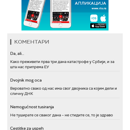
КОМЕНТАРИ
Da, ali...
Како преживети прва три дана катастрофе у Србији, и за
шта нас припрема ЕУ
Dvojnik mog oca
Вероватно свако од нас има свог двојника са којим дели и
сличну ДНК
Nemogućnost tusiranja
Не туширате се сваког дана – не стидите се, то је здраво
Cestitke za uspeh