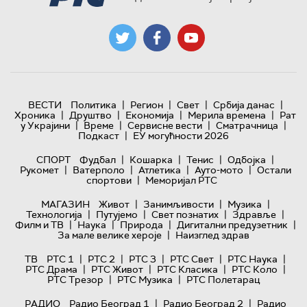
|
|
|
|
ВЕСТИ
Политика
Регион
Свет
Србија данас
|
|
|
|
Хроника
Друштво
Економија
Мерила времена
Рат
|
|
|
|
у Украјини
Време
Сервисне вести
Сматрачница
|
Подкаст
ЕУ могућности 2026
|
|
|
|
СПОРТ
Фудбал
Кошарка
Тенис
Одбојка
|
|
|
|
Рукомет
Ватерполо
Атлетика
Ауто-мото
Остали
|
спортови
Меморијал РТС
|
|
|
МАГАЗИН
Живот
Занимљивости
Музика
|
|
|
|
Технологијa
Путујемо
Свет познатих
Здравље
|
|
|
|
Филм и ТВ
Наука
Природа
Дигитални предузетник
|
За мале велике хероје
Наизглед здрав
|
|
|
|
|
ТВ
РТС 1
РТС 2
РТС 3
РТС Свет
РТС Наука
|
|
|
|
РТС Драма
РТС Живот
РТС Класика
РТС Коло
|
|
РТС Трезор
РТС Музика
РТС Полетарац
|
|
РАДИО
Радио Београд 1
Радио Београд 2
Радио