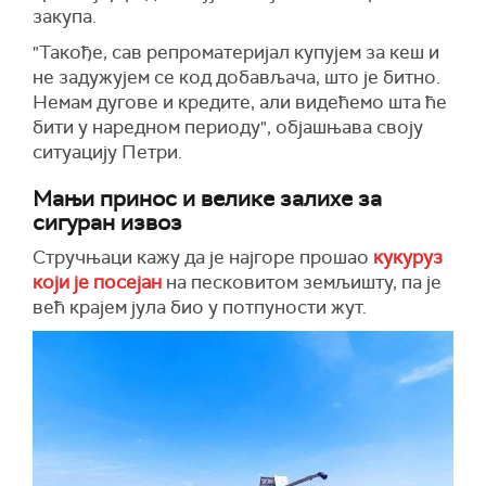
закупа.
"Такође, сав репроматеријал купујем за кеш и
не задужујем се код добављача, што је битно.
Немам дугове и кредите, али видећемо шта ће
бити у наредном периоду", објашњава своју
ситуацију Петри.
Мањи принос и велике залихе за
сигуран извоз
Стручњаци кажу да је најгоре прошао
кукуруз
који је посејан
на песковитом земљишту, па је
већ крајем јула био у потпуности жут.