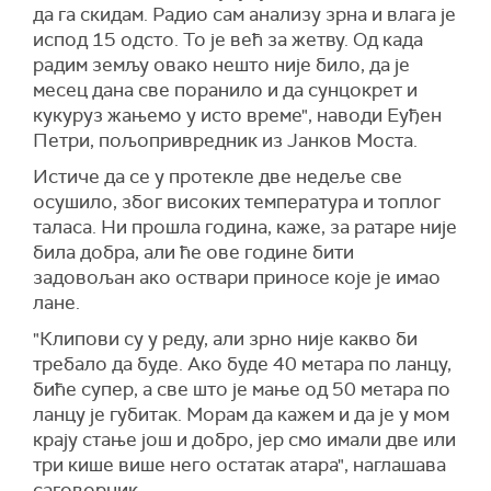
да га скидам. Радио сам анализу зрна и влага је
испод 15 одсто. То је већ за жетву. Од када
радим земљу овако нешто није било, да је
месец дана све поранило и да сунцокрет и
кукуруз жањемо у исто време", наводи Еуђен
Петри, пољопривредник из Јанков Моста.
Истиче да се у протекле две недеље све
осушило, због високих температура и топлог
таласа. Ни прошла година, каже, за ратаре није
била добра, али ће ове године бити
задовољан ако оствари приносе које је имао
лане.
"Клипови су у реду, али зрно није какво би
требало да буде. Ако буде 40 метара по ланцу,
биће супер, а све што је мање од 50 метара по
ланцу је губитак. Морам да кажем и да је у мом
крају стање још и добро, јер смо имали две или
три кише више него остатак атара", наглашава
саговорник.