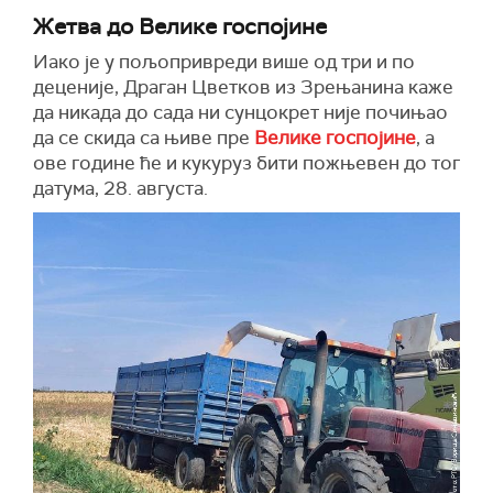
Жетва до Велике госпојине
Иако је у пољопривреди више од три и по
деценије, Драган Цветков из Зрењанина каже
да никада до сада ни сунцокрет није почињао
да се скида са њиве пре
Велике госпојине
, а
ове године ће и кукуруз бити пожњевен до тог
датума, 28. августа.