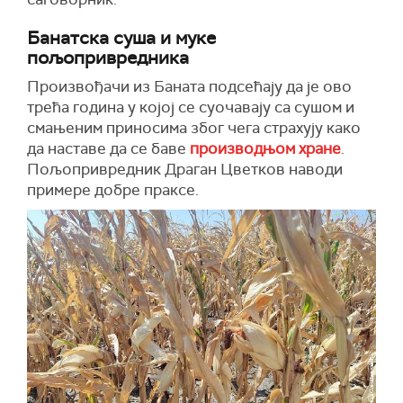
Банатска суша и муке
пољопривредника
Произвођачи из Баната подсећају да је ово
трећа година у којој се суочавају са сушом и
смањеним приносима због чега страхују како
да наставе да се баве
производњом хране
.
Пољопривредник Драган Цветков наводи
примере добре праксе.