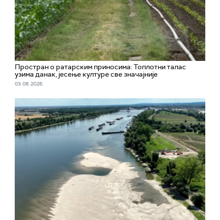
Простран о ратарским приносима: Топлотни талас
узима данак, јесење културе све значајније
03. 08. 2026.