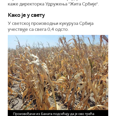
каже директорка Удружења "Жита Србије".
Како је у свету
У светској производњи кукуруза Србија
учествује са свега 0,4 одсто.
Произвођачи из Баната подсећају да је ово трећа