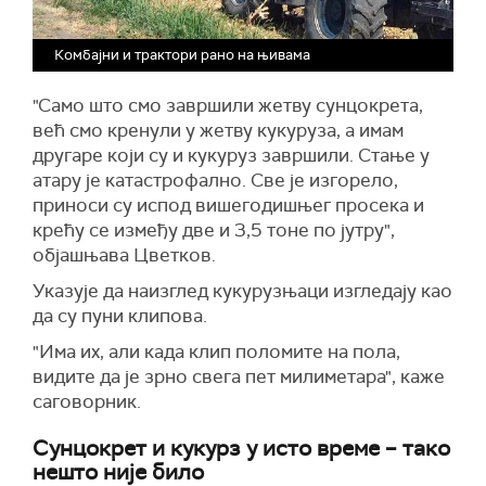
Комбајни и трактори рано на њивама
"Само што смо завршили жетву сунцокрета,
већ смо кренули у жетву кукуруза, а имам
другаре који су и кукуруз завршили. Стање у
атару је катастрофално. Све је изгорело,
приноси су испод вишегодишњег просека и
крећу се између две и 3,5 тоне по јутру",
објашњава Цветков.
Указује да наизглед кукурузњаци изгледају као
да су пуни клипова.
"Има их, али када клип поломите на пола,
видите да је зрно свега пет милиметара", каже
саговорник.
Сунцокрет и кукурз у исто време – тако
нешто није било