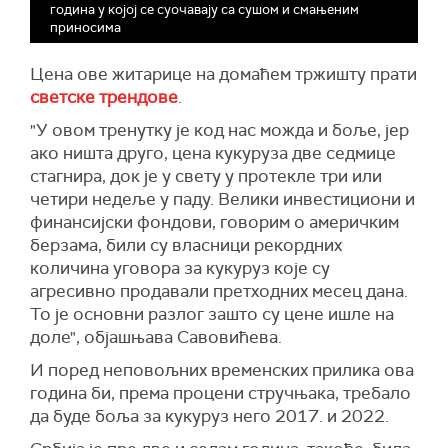
година у којој се суочавају са сушом и смањеним
приносима
Цена ове житарице на домаћем тржишту прати
светске трендове
.
"У овом тренутку је код нас можда и боље, јер
ако ништа друго, цена кукуруза две седмице
стагнира, док је у свету у протекле три или
четири недеље у паду. Велики инвестициони и
финансијски фондови, говорим о америчким
берзама, били су власници рекордних
количина уговора за кукуруз које су
агресивно продавали претходних месец дана.
То је основни разлог зашто су цене ишле на
доле", објашњава Савовићева.
И поред неповољних временских прилика ова
година би, према процени стручњака, требало
да буде боља за кукуруз него 2017. и 2022.