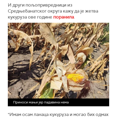
И други пољопривредници из
Средњебанатског округа кажу да је жетва
кукуруза ове године
поранила
.
Приноси мањи јер падавина нема
"Имам осам ланаца кукуруза и могао бих одмах