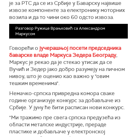
је за РТС да се из Србије у Баварску највише
извозе компоненте за електронику моторних
возила и да то чини око 60 одсто извоза.
Разговор Ружице Врањковић са Александром
Маркусом
Говорећи о
јучерашњој посети председника
баварске владе Маркуса Зедера Београду
,
Маркус је рекао да је стекао утисак да се
Вучић и Зедер јако добро разумеју на личном
нивоу, што је оценио као важно у "овим
тешким временима".
Немачко-српска привредна комора сваке
године организује конкурс за добављаче из
Србије. У јуну ће бити расписан нови конкурс.
"Ми тражимо пре свега српска предузећа из
области металске индустрије, прераде
пластике и добављаче у електронској