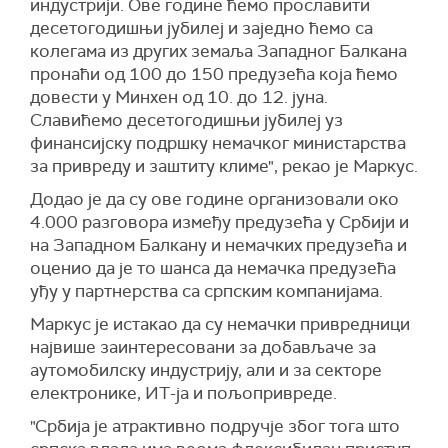
индустрији. Ове године ћемо прославити
десетогодишњи јубилеј и заједно ћемо са
колегама из других земаља Западног Балкана
пронаћи од 100 до 150 предузећа која ћемо
довести у Минхен од 10. до 12. јуна.
Славићемо десетогодишњи јубилеј уз
финансијску подршку немачког министарства
за привреду и заштиту климе", рекао је Маркус.
Додао је да су ове године организовали око
4.000 разговора између предузећа у Србији и
на Западном Балкану и немачких предузећа и
оценио да је то шанса да немачка предузећа
уђу у партнерства са српским компанијама.
Маркус је истакао да су немачки привредници
највише заинтересовани за добављаче за
аутомобилску индустрију, али и за секторе
електронике, ИТ-ја и пољопривреде.
"Србија је атрактивно подручје због тога што