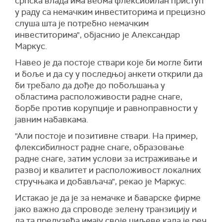
српска влада има веома флексибилан приступ
у раду са немачким инвеститорима и прецизно
слуша шта је потребно немачким
инвеститорима", објаснио је Александар
Маркус.
Навео је да постоје ствари које би могле бити
и боље и да су у последњој анкети открили да
би требало да дође до побољшања у
областима расположивости радне снаге,
борбе против корупције и равноправности у
јавним набавкама.
"Али постоје и позитивне ствари. На пример,
флексибилност радне снаге, образовање
радне снаге, затим услови за истраживање и
развој и квалитет и расположивост локалних
стручњака и добављача", рекао је Маркус.
Истакао је да је за немачке и баварске фирме
јако важно да спроводе зелену транзицију и
да та предузећа имају своје циљеве када је реч