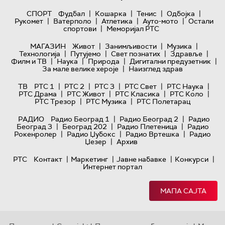
|
|
|
|
СПОРТ
Фудбал
Кошарка
Тенис
Одбојка
|
|
|
|
Рукомет
Ватерполо
Атлетика
Ауто-мото
Остали
|
спортови
Меморијал РТС
|
|
|
МАГАЗИН
Живот
Занимљивости
Музика
|
|
|
|
Технологијa
Путујемо
Свет познатих
Здравље
|
|
|
|
Филм и ТВ
Наука
Природа
Дигитални предузетник
|
За мале велике хероје
Наизглед здрав
|
|
|
|
|
ТВ
РТС 1
РТС 2
РТС 3
РТС Свет
РТС Наука
|
|
|
|
РТС Драма
РТС Живот
РТС Класика
РТС Коло
|
|
РТС Трезор
РТС Музика
РТС Полетарац
|
|
РАДИО
Радио Београд 1
Радио Београд 2
Радио
|
|
|
Београд 3
Београд 202
Радио Плетеница
Радио
|
|
|
Рокенролер
Радио Џубокс
Радио Вртешка
Радио
|
Џезер
Архив
|
|
|
|
РТС
Контакт
Маркетинг
Јавне набавке
Конкурси
Интернет портал
МАПА САЈТА