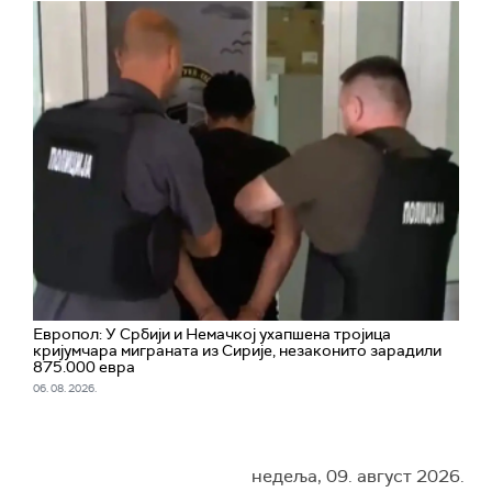
Европол: У Србији и Немачкој ухапшена тројица
кријумчара миграната из Сирије, незаконито зарадили
875.000 евра
06. 08. 2026.
недеља, 09. август 2026.