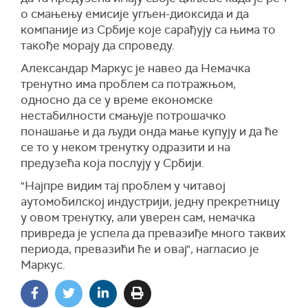
о смањењу емисије угљен-диоксида и да
компаније из Србије које сарађују са њима то
такође морају да спроведу.
Александар Маркус је навео да Немачка
тренутно има проблем са потражњом,
односно да се у време економске
нестабилности смањује потрошачко
понашање и да људи онда мање купују и да ће
се то у неком тренутку одразити и на
предузећа која послују у Србији.
"Најпре видим тај проблем у читавој
аутомобилској индустрији, једну прекретницу
у овом тренутку, али уверен сам, немачка
привреда је успела да превазиђе много таквих
периода, превазићи ће и овај", нагласио је
Маркус.