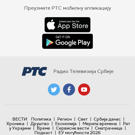
Преузмите РТС мобилну апликацију
Радио Телевизија Србије
|
|
|
|
ВЕСТИ
Политика
Регион
Свет
Србија данас
|
|
|
|
Хроника
Друштво
Економија
Мерила времена
Рат
|
|
|
|
у Украјини
Време
Сервисне вести
Сматрачница
|
Подкаст
ЕУ могућности 2026