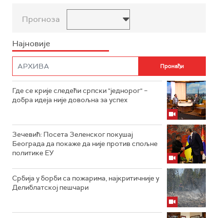
Прогноза
Најновије
Где се крије следећи српски "једнорог" –
добра идеја није довољна за успех
Зечевић: Посета Зеленског покушај
Београда да покаже да није против спољне
политике ЕУ
Србија у борби са пожарима, најкритичније у
Делиблатској пешчари