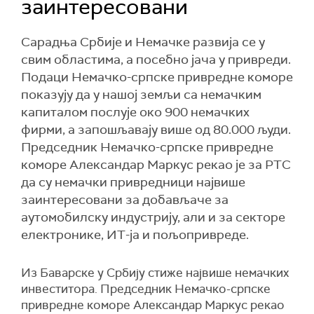
заинтересовани
Сарадња Србије и Немачке развија се у
свим областима, а посебно јача у привреди.
Подаци Немачко-српске привредне коморе
показују да у нашој земљи са немачким
капиталом послује око 900 немачких
фирми, а запошљавају више од 80.000 људи.
Председник Немачко-српске привредне
коморе Александар Маркус рекао је за РТС
да су немачки привредници највише
заинтересовани за добављаче за
аутомобилску индустрију, али и за секторе
електронике, ИТ-ја и пољопривреде.
Из Баварске у Србију стиже највише немачких
инвеститора. Председник Немачко-српске
привредне коморе Александар Маркус рекао