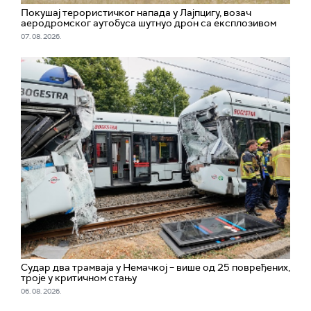
Покушај терористичког напада у Лајпцигу, возач
аеродромског аутобуса шутнуо дрон са експлозивом
07. 08. 2026.
Судар два трамваја у Немачкој – више од 25 повређених,
троје у критичном стању
06. 08. 2026.