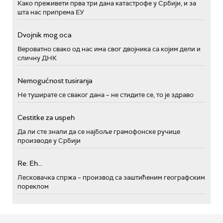
Како преживети прва три дана катастрофе у Србији, и за
шта нас припрема ЕУ
Dvojnik mog oca
Вероватно свако од нас има свог двојника са којим дели и
сличну ДНК
Nemogućnost tusiranja
Не туширате се сваког дана – не стидите се, то је здраво
Cestitke za uspeh
Да ли сте знали да се најбоље грамофонске ручице
производе у Србији
Re: Eh...
Лесковачка спржа – производ са заштићеним географским
пореклом