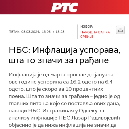
РТС
ИЗВОР:
ПЕТАК, 08.03.2024, 13:06 -> 13:23
НАРОДНА БАНКА
СРБИЈЕ
НБС: Инфлација успорава,
шта то значи за грађане
Инфлација је од марта прошле до јануара
ове године успорила са 16,2 одсто на 6,4
одсто, што је скоро за 10 процентних
поена. Шта то значи за грађане – једно је од
главних питања које се поставља ових дана,
наводи НБС. Истраживач у Одсеку за
анализу инфлације НБС Лазар Радивојевић
објаснио је да нижа инфлација не значи да