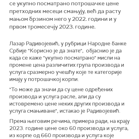
се укупно посматрано потрошачке цене
претходних месеци смањују, већ да расту
мањом брзином него у 2022. години и у
првом тромесечју 2023. године.
Лазар Радивојевић, у рубрици Народне банке
Србије "Корисно је да знате", објаснио је да
када се каже "укупно посматрано" мисли на
промене цена различитих група производа и
услуга сразмерно учешћу које те категорије
имају у потрошачкој корпи.
"То може да значи да су цене одређених
производа и услуга расле, али да су
истовремено цене неких других производа и
услуга смањиване", истакао је Радивојевић.
Према његовим речима, примера ради, на крају
2023. године цене око 60 производа и услуга,
из корпе од 660 производа и услуга које