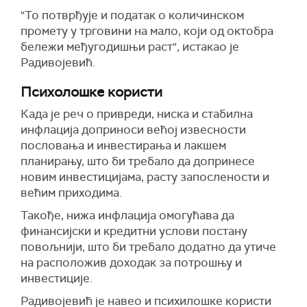
"То потврђује и податак о количинском
промету у трговини на мало, који од октобра
бележи међугодишњи раст", истакао је
Радивојевић.
Психолошке користи
Када је реч о привреди, ниска и стабилна
инфлација доприноси већој извесности
пословања и инвестирања и лакшем
планирању, што би требало да допринесе
новим инвестицијама, расту запослености и
већим приходима.
Такође, нижа инфлација омогућава да
финансијски и кредитни услови постану
повољнији, што би требало додатно да утиче
на расположив доходак за потрошњу и
инвестиције.
Радивојевић је навео и психилошке користи