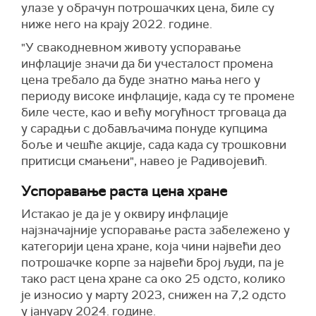
улазе у обрачун потрошачких цена, биле су
ниже него на крају 2022. године.
"У свакодневном животу успоравање
инфлације значи да би учесталост промена
цена требало да буде знатно мања него у
периоду високе инфлације, када су те промене
биле честе, као и већу могућност трговаца да
у сарадњи с добављачима понуде купцима
боље и чешће акције, сада када су трошковни
притисци смањени", навео је Радивојевић.
Успоравање раста цена хране
Истакао је да је у оквиру инфлације
најзначајније успоравање раста забележено у
категорији цена хране, која чини највећи део
потрошачке корпе за највећи број људи, па је
тако раст цена хране са око 25 одсто, колико
је износио у марту 2023, снижен на 7,2 одсто
у јануару 2024. године.