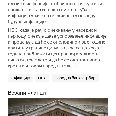
од ниже инфлације, с обзиром на искуства из
прошлости, као и то што нижа текућа
инфлација утиче на очекивања у погледу
будуће инфлације.
НБС, када је реч о очекивању у наредном
периоду, очекује даље успоравање инфлације
и процењује да ће се ополовином ове године
вратити у границе циља, а да ће се до краја
године приближити централној вредности
циља од три одсто и да ће се око тог нивоа
кретати и током наредне године.
инфлација
НБС
Народна банка Србије
Везани чланци