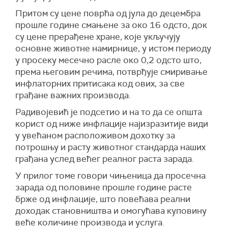
Притом су цене поврћа од јула до децембра
прошле године смањене за око 16 одсто, док
су цене прерађене хране, које укључују
основне животне намирнице, у истом периоду
у просеку месечно расле око 0,2 одсто што,
према његовим речима, потврђује смиривање
инфлаторних притисака код ових, за све
грађане важних производа.
Радивојевић је подсетио и на то да се општа
корист од ниже инфлације најизразитије види
у увећаном расположивом дохотку за
потрошњу и расту животног стандарда наших
грађана услед већег реалног раста зарада.
У прилог томе говори чињеница да просечна
зарада од половине прошле године расте
брже од инфлације, што повећава реални
доходак становништва и омогућава куповину
веће количине производа и услуга.