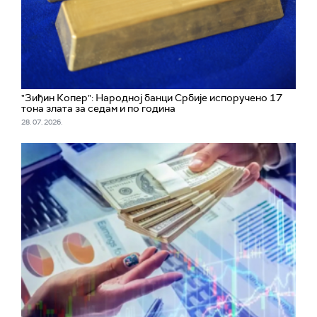
"Зиђин Копер": Народној банци Србије испоручено 17
тона злата за седам и по година
28. 07. 2026.