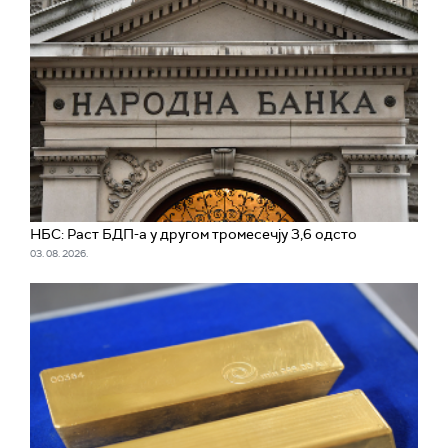
НБС: Раст БДП-а у другом тромесечју 3,6 одсто
03. 08. 2026.