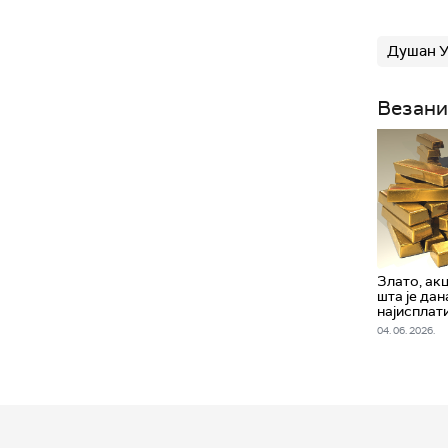
Душан У
Везани
Злато, акц
шта је дан
најисплат
04. 06. 2026.