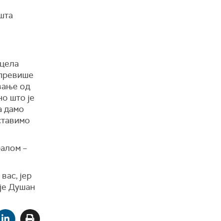
 шта
 цела
 превише
вање од
но што је
а дамо
 ставимо
ралом –
вас, јер
је
Душан