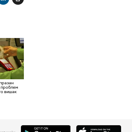
 празан
е проблем
го вишак