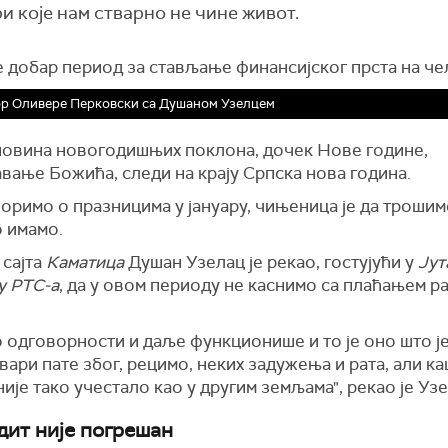
и које нам стварно не чине живот.
е добар период за стављање финансијског прста на че
р Оливере Перковски са Душаном Узелцем
уповина новогодишњих поклона, дочек Нове године,
вање Божића, следи на крају Српска нова година.
воримо о празницима у јануару, чињеница је да троши
о имамо.
 сајта
Каматица
Душан Узелац је рекао, гостујући у
Ју
у РТС-а
, да у овом периоду не каснимо са плаћањем ра
о одговорности и даље функционише и то је оно што ј
вари пате због, рецимо, неких задужења и рата, али 
није тако учестало као у другим земљама", рекао је Узе
дит није погрешан