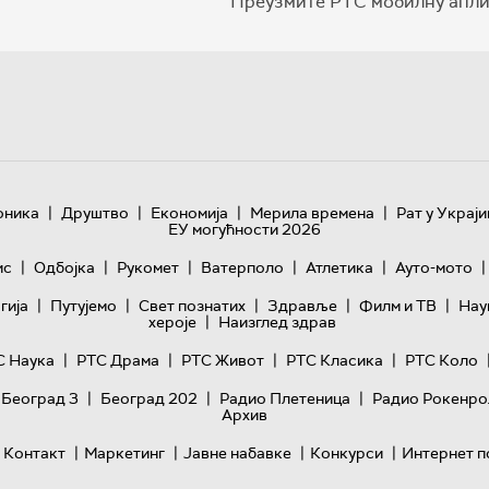
Преузмите РТС мобилну апли
|
|
|
|
оника
Друштво
Економија
Мерила времена
Рат у Украји
ЕУ могућности 2026
|
|
|
|
|
|
ис
Одбојка
Рукомет
Ватерполо
Атлетика
Ауто-мото
|
|
|
|
|
гијa
Путујемо
Свет познатих
Здравље
Филм и ТВ
Нау
|
хероје
Наизглед здрав
|
|
|
|
С Наука
РТС Драма
РТС Живот
РТС Класика
РТС Коло
|
|
|
 Београд 3
Београд 202
Радио Плетеница
Радио Рокенро
Архив
|
|
|
|
Контакт
Маркетинг
Јавне набавке
Конкурси
Интернет п