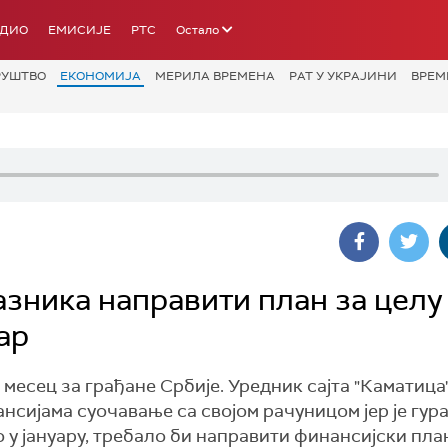
АДИО
ЕМИСИЈЕ
РТС
Остало
РУШТВО
ЕКОНОМИЈА
МЕРИЛА ВРЕМЕНА
РАТ У УКРАЈИНИ
ВРЕМ
азника направити план за целу
ар
месец за грађане Србије. Уредник сајта "Каматица
нансијама суочавање са својом рачуницом јер је гур
о у јануару, требало би направити финансијски пла