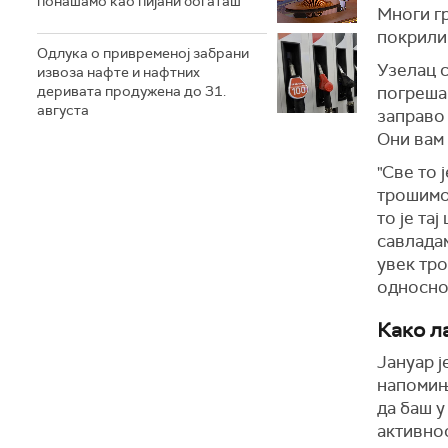
понашамо као пијани богаташ
М
ноги г
покрили
Одлука о привременој забрани
Узелац с
извоза нафте и нафтних
деривата продужена до 31.
погрешан
августа
заправо
Они вам 
"Све то 
трошимо,
то је та
савлада
увек тро
односно
К
ако л
Јануар ј
напомињ
да баш 
активнос