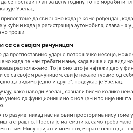
т
да се постави план за целу годину, то не мора бити пл
указује Узелац.
 прилог томе да сви знамо када је коме рођендан, када
 у кући и када је регистрација аутомобила, слава – а 
ано троши.
и се са својом рачуницом
о да
пре
т
поставимо
ударне потрошачке месеце,
м
оже
мо када ће нам требати мање, када више и да видимо
овца располажемо. То је оно што је најтежи део у фи
и се са својом рачуницом, сви је некако гурамо од себ
одно да видимо једно и друго", подвукао је Узелац.
учају, како наводи Узелац, сазнали
бис
мо
колико нема
не умемо да функционишемо с новцем и то није ништа
о.
 то разуме, никад нас
на овим просторима
нису томе у
ништа страшно. Проста је математика, само треба мало
мо с тим. Нису пријатни моменти, морате нешто да ста