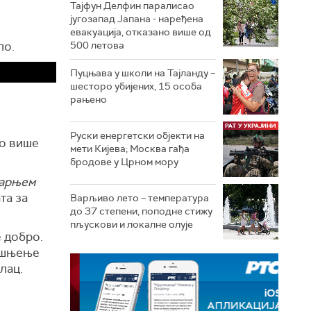
Тајфун Делфин паралисао
југозапад Јапана - наређена
евакуација, отказано више од
ло.
500 летова
Пуцњава у школи на Тајланду –
шесторо убијених, 15 особа
рањено
Руски енергетски објекти на
мо више
мети Кијева; Москва гађа
бродове у Црном мору
тарњем
та за
Варљиво лето – температура
до 37 степени, поподне стижу
пљускови и локалне олује
е добро.
кашњење
лац.