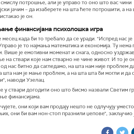
 смислу потрошње, али је управо то оно што вас чини
јски
јачим – д
а изаберете на шта ћете потрошити, а на
 истакао је он.
ање финансијама психолошка игра
е месец када би то требало да се уради. "
И
спред нас је
У
право је то најмања математика и економија. Ту нема
и.
Више је емотивни моменат и снага,
односно уздржа
 на ствари које нам стварно не чине живот. И то је о
од нас битно да сагледамо, на шта нам није проблем д
а шта нам је мање проблем, а на шта шта би могли и да
и", наводи Узелац.
се у ствари догодити
о
но што бисмо назвали Свет
им г
ње финансијама.
чујете, они који вам продају нешто не одлучују уместо 
 њих, они би вам нон-стоп празнили џепове",
закључио 