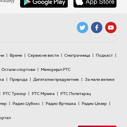
кацију
|
|
|
|
|
ни
Време
Сервисне вести
Сматрачница
Подкаст
|
Остали спортови
Меморијал РТС
|
|
|
ка
Природа
Дигитални предузетник
За мале велике
|
|
|
РТС Трезор
РТС Музика
РТС Полетарац
|
|
|
|
лер
Радио Џубокс
Радио Вртешка
Радио Џезер
ортал