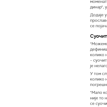
момена
динар", 
Додаје у
прославе
се појач
Суочит
"М
ожем
дефинише
колико н
–
с
уочит
је нелаг
У том сл
колико 
погрешн
"Мало ко
није то 
се суочи