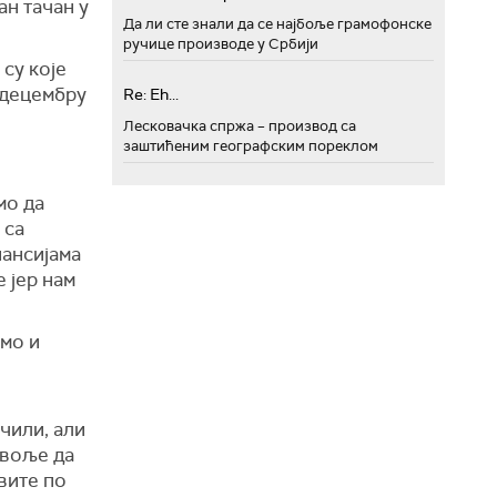
ан тачан у
Да ли сте знали да се најбоље грамофонске
ручице производе у Србији
 су које
у децембру
Re: Eh...
Лесковачка спржа – производ са
заштићеним географским пореклом
мо да
 са
нансијама
е јер нам
мо и
чили, али
 воље да
вите по