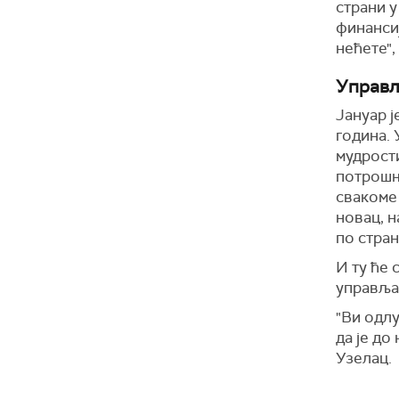
страни у
финанси
нећете",
У
прављ
Ј
ануар ј
година.
мудрост
потрошње
свакоме 
новац, н
по стран
И ту ће 
управља
"Ви одлу
да је до
Узелац.