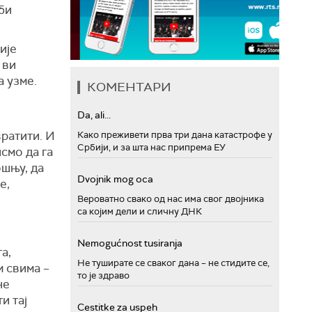
би
ије
 ви
 узме.
КОМЕНТАРИ
Da, ali...
и
вратити. И
Како преживети прва три дана катастрофе у
Србији, и за шта нас припрема ЕУ
исмо да га
ошњу, да
Dvojnik mog oca
е,
Вероватно свако од нас има свог двојника
са којим дели и сличну ДНК
Nemogućnost tusiranja
а,
Не туширате се сваког дана – не стидите се,
м свима –
то је здраво
не
и тај
Cestitke za uspeh