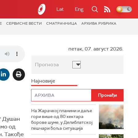
Lat
Eng
Е
СЕРВИСНЕ ВЕСТИ
СМАТРАЧНИЦА
АРХИВА РУБРИКА
петак, 07. август 2026.
Прогноза
Најновије
На Жарачкој планини и даље
гори више од 80 хектара
" Душан
борове шуме, у Делиблатској
амо од
пешчари боља ситуација
н. Такође