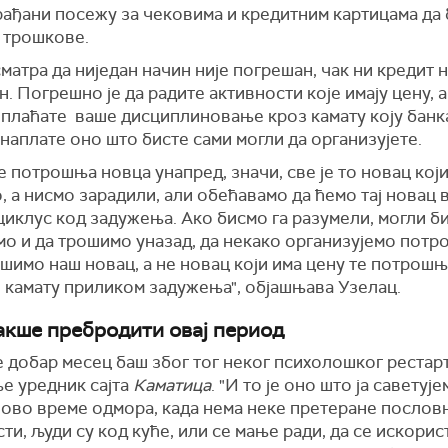
рађани посежу за чековима и кредитним картицама
да 
 трошкове
.
матра да ниједан начин није погрешан, чак ни кредит н
. Погрешно је да радите активности које имају цену, а
 плаћате ваше дисциплиновање кроз камату коју банка
наплате оно што бисте сами могли да организујете.
је потрошња новца унапред, значи, све је то новац кој
 а нисмо зарадили, али обећавамо да ћемо тај новац 
ј циклус код задужења. Ако бисмо га разумели, могли б
мо и да трошимо уназад,
д
а некако организујемо потр
шимо наш новац, а не новац који има цену те потрошњ
 камату приликом задужења", објашњава Узелац.
акше пребродити овај период
е добар месец баш због тог неког психолошког рестарт
е уредник сајта
Каматица
. "И то је оно што ја саветује
у ово време
одмор
а
,
када
нема неке претеране
послов
ти, људи су код куће, или се мање ради, да се искорист