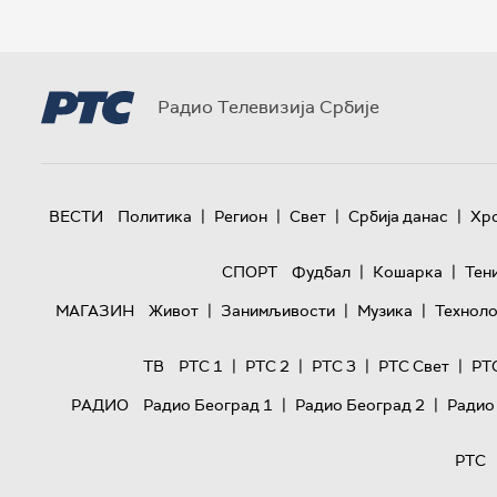
Радио Телевизија Србије
|
|
|
|
ВЕСТИ
Политика
Регион
Свет
Србија данас
Хр
|
|
СПОРТ
Фудбал
Кошарка
Тен
|
|
|
МАГАЗИН
Живот
Занимљивости
Музика
Техноло
|
|
|
|
ТВ
РТС 1
РТС 2
РТС 3
РТС Свет
РТ
|
|
РАДИО
Радио Београд 1
Радио Београд 2
Радио
РТС