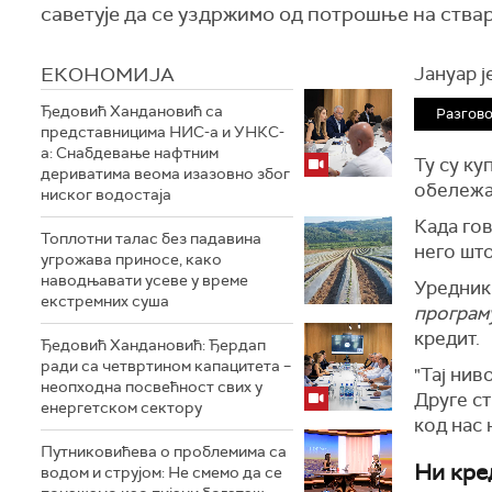
саветује да се уздржимо од потрошње на ствар
ЕКОНОМИЈА
Јануар ј
Ђедовић Хандановић са
Разгово
представницима НИС-а и УНКС-
а: Снабдевање нафтним
Ту су к
дериватима веома изазовно због
обележа
ниског водостаја
К
ада го
Топлотни талас без падавина
него шт
угрожава приносе, како
наводњавати усеве у време
Уредник
екстремних суша
програм
кредит.
Ђедовић Хандановић: Ђердап
ради са четвртином капацитета –
"Тај нив
неопходна посвећност свих у
Друге ст
енергетском сектору
код нас 
Путниковићева о проблемима са
Ни кре
водом и струјом: Не смемо да се