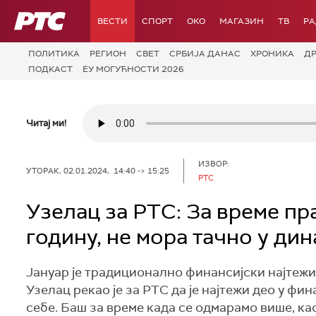
РТС
ВЕСТИ
СПОРТ
OKO
МАГАЗИН
ТВ
Р
ПОЛИТИКА
РЕГИОН
СВЕТ
СРБИЈА ДАНАС
ХРОНИКА
Д
ПОДКАСТ
ЕУ МОГУЋНОСТИ 2026
Читај ми!
ИЗВОР:
УТОРАК, 02.01.2024, 14:40 -> 15:25
РТС
Узелац за РТС: За време пр
годину, не мора тачно у дин
Јануар је традиционално финансијски најтежи 
Узелац рекао је за РТС да је најтежи део у фи
себе. Баш за време када се одмарамо више, ка