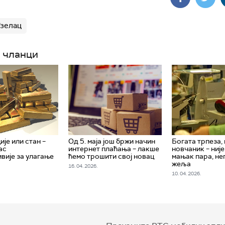
зелац
 чланци
ије или стан –
Од 5. маја још бржи начин
Богата трпеза,
ас
интернет плаћања – лакше
новчаник – ниј
ивије за улагање
ћемо трошити свој новац
мањак пара, не
жеља
16. 04. 2026.
10. 04. 2026.