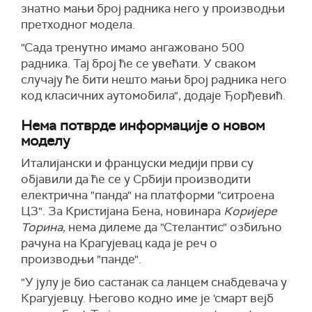
знатно мањи број радника него у производњи
претходног модела.
"Сада тренутно имамо ангажовано 500
радника. Тај број ће се увећати. У сваком
случају ће бити нешто мањи број радника него
код класичних аутомобила", додаје Ђорђевић.
Нема потврде информације о новом
моделу
Италијански и француски медији први су
објавили да ће се у Србији производити
електрична "панда" на платформи "ситроена
Ц3". За Кристијана Бена, новинара
Коријере
Торина
, нема дилеме да "Стелантис" озбиљно
рачуна на Крагујевац када је реч о
производњи "панде".
"У јулу је био састанак са ланцем снабдевача у
Крагујевцу. Његово кодно име је 'смарт вејб