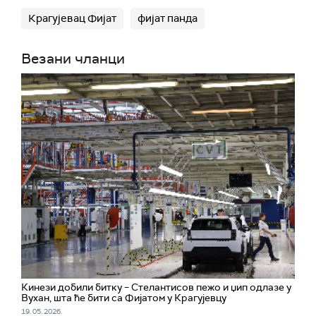
Крагујевац Фијат
фијат панда
Везани чланци
Кинези добили битку – Стелантисов пежо и џип одлазе у
Вухан, шта ће бити са Фијатом у Крагујевцу
19. 05. 2026.