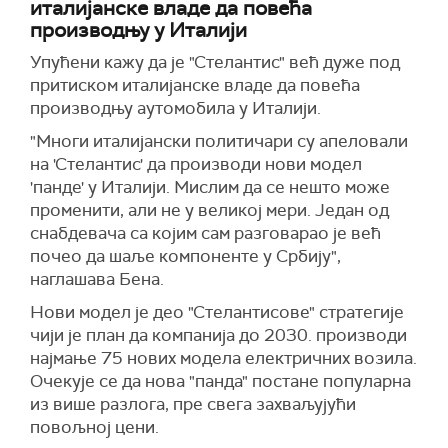
италијанске владе да повећа
производњу у Италији
Упућени кажу да је "Стелантис" већ дуже под
притиском италијанске владе да повећа
производњу аутомобила у Италији.
"Многи италијански политичари су апеловали
на 'Стелантис' да производи нови модел
'панде' у Италији. Мислим да се нешто може
променити, али не у великој мери. Један од
снабдевача са којим сам разговарао је већ
почео да шаље компоненте у Србију",
наглашава Бена.
Нови модел је део "Стелантисове" стратегије
чији је план да компанија до 2030. производи
најмање 75 нових модела електричних возила.
Очекује се да нова "панда" постане популарна
из више разлога, пре свега захваљујући
повољној цени.