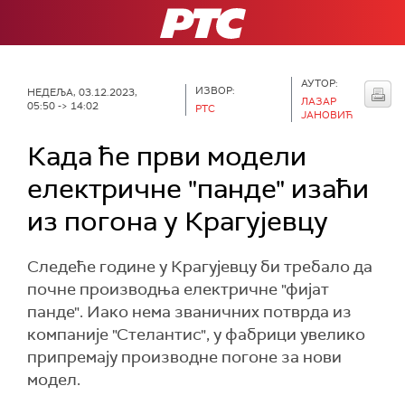
РТС
АУТОР:
ИЗВОР:
НЕДЕЉА, 03.12.2023,
ЛАЗАР
05:50 -> 14:02
РТС
ЈАНОВИЋ
Када ће први модели
електричне "панде" изаћи
из погона у Крагујевцу
Следеће године у Крагујевцу би требало да
почне производња електричне "фијат
панде". Иако нема званичних потврда из
компаније "Стелантис", у фабрици увелико
припремају производне погоне за нови
модел.