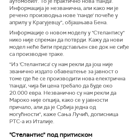
аутомобил'. То је практично нова 'панда'.
Информација је незванична, али како ми је
речено производња нове 'панде' почеће у
априлу у Крагујевцу", објашњава Бена.
Информације о новом моделу у "Стелантису"
нико није спреман да потврди. Кажу да нови
модел неће бити представљен све док не сиђе
са производне траке.
"Из 'Стелантиса' су нам рекли да још није
званично издато обавештење за јавност о
томе где ће се производити нова електрична
'панда', чија би цена требало да буде око
20.000 евра. Незванично су нам рекли да
Мароко није опција, како се у јавности
причало, али да је Србија једна од
могућности", каже Сања Лучић, дописница
РТС-а из Италије.
"Стелантис" под притиском