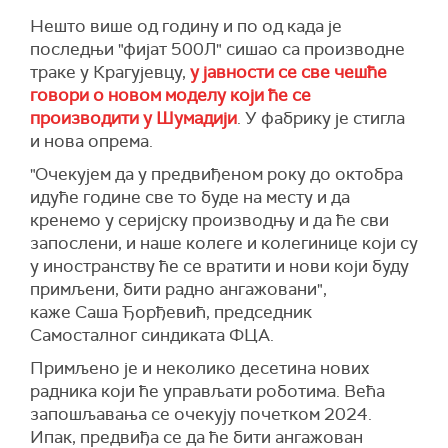
Нешто више од годину и по од када је
последњи "фијат 500Л" сишао са производне
траке у Крагујевцу,
у јавности се све чешће
говори о новом моделу који ће се
производити у Шумадији
. У фабрику је стигла
и нова опрема.
"Очекујем да у предвиђеном року до октобра
идуће године све то буде на месту и да
кренемо у серијску производњу и да ће сви
запослени, и наше колеге и колегинице који су
у иностранству ће се вратити и нови који буду
примљени, бити радно ангажовани",
каже Саша Ђорђевић, председник
Самосталног синдиката ФЦА.
Примљено је и неколико десетина нових
радника који ће управљати роботима. Већа
запошљавања се очекују почетком 2024.
Ипак, предвиђа се да ће бити ангажован