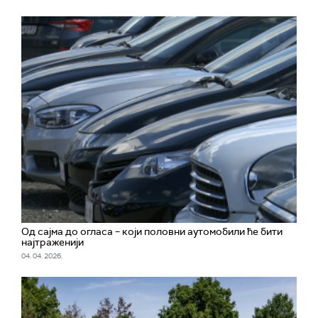
Од сајма до огласа – који половни аутомобили ће бити
најтраженији
04. 04. 2026.