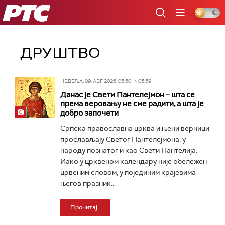
РТС
ДРУШТВО
НЕДЕЉА, 09. АВГ 2026, 05:50 -> 05:59
Данас је Свети Пантелејмон – шта се
према веровању не сме радити, а шта је
добро започети
Српска православна црква и њени верници
прослављају Светог Пантелејмона, у
народу познатог и као Свети Пантелија.
Иако у црквеном календару није обележен
црвеним словом, у појединим крајевима
његов празник...
Прочитај