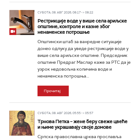
СУБОТА, 08. АВГ 2026, 08:17 -> 08:22
Рестрикције воде у више села ариљске
општине, контроле и казне због
ненаменске потрошње
Општински штаб за ванредне ситуације
донео одлуку да уведе рестрикције воде у
више села ариљске општине. Председник
општине Предраг Маслар каже за РТС да је
узрок недовољна количина воде и
ненаменска потрошња...
Прочитај
СУБОТА, 08. АВГ 2026, 05:55 -> 05:57
Трнова Петка – жене беру свеже цвеће
и њиме украшавају своје домове
Српска православна црква прославља