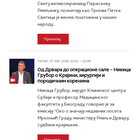
Свету великомученицу Параскеву
Римљанку, познатију као Трнова Петка.
Светица је веома поштована у нашем
народу...
Прочитај
ПЕТАК, 07. АВГ 2026, 22:00 -> 22:06
Од Дрвара до операционе сале – Никица
Грубор о Крајини, хирургији и
породичним коренима
Никица Грубор, хирург Клиничког центра
Србије и професор Медицинског
факултета у Београду, говорио је за
емисију "Око о значају недавних посета
Мркоњић Граду, манастиру Рмањ и Дрвару,
судбини крајишких...
Прочитај