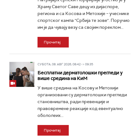
Храму Светог Саве децу из дијаспоре,
региона и са Косова и Метохије – учеснике
спортског кампа "Србија те зове". Поручио
им је да чувају везу са својим пореклом...
Прочитај
СУБОТА, 08. АВГ 2026, 08:42 -> 09:35
Бесплатни дерматолошки прегледи у
више средина на КиМ
У више средина на Косову и Метохији
организовани су дерматолошки прегледи
становништва, ради превенције и
правовремене реакције код евентуално
обололеих...
Прочитај