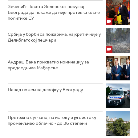
Зечевић: Посета Зеленског покушај
Београда да покаже да није против спољне
политике ЕУ
Србија у борби са пожарима, најкритичније у
Делиблатској пешчари
Андраш Бака прихватио номинацију за
председника Мађарске
Напад ножем на девојку у Београду
Претежно сунчано, на истоку и југоистоку
променљиво облачно - до 36 степени