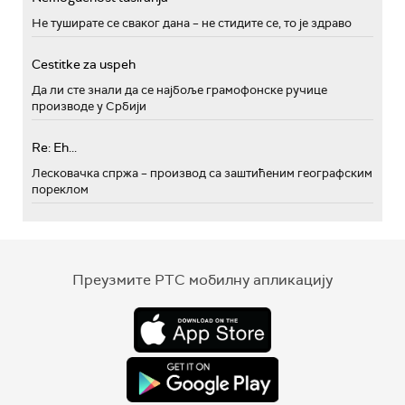
Не туширате се сваког дана – не стидите се, то је здраво
Cestitke za uspeh
Да ли сте знали да се најбоље грамофонске ручице
производе у Србији
Re: Eh...
Лесковачка спржа – производ са заштићеним географским
пореклом
Преузмите РТС мобилну апликацију