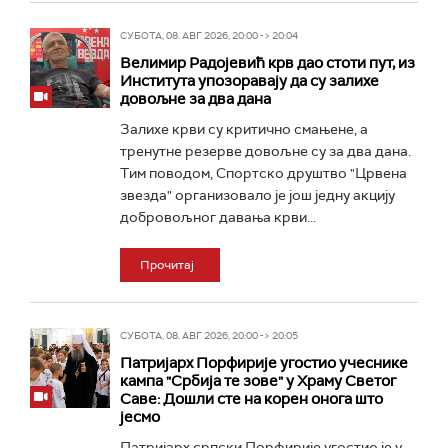
СУБОТА, 08. АВГ 2026, 20:00 -> 20:04
Велимир Радојевић крв дао стоти пут, из
Института упозоравају да су залихе
довољне за два дана
Залихе крви су критично смањене, а
тренутне резерве довољне су за два дана.
Тим поводом, Спортско друштво "Црвена
звезда" организовало је још једну акцију
добровољног давања крви...
Прочитај
СУБОТА, 08. АВГ 2026, 20:00 -> 20:05
Патријарх Порфирије угостио учеснике
кампа "Србија те зове" у Храму Светог
Саве: Дошли сте на корен онога што
јесмо
Патријарх српски Порфирије угостио је у