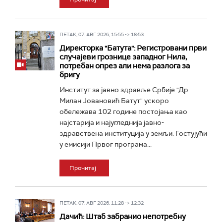
ПЕТАК, 07. АВГ 2026, 15:55 -> 18:53
Директорка "Батута": Регистровани први
случајеви грознице западног Нила,
потребан опрез али нема разлога за
бригу
Институт за јавно здравље Србије "Др
Милан Јовановић Батут" ускоро
обележава 102 године постојања као
најстарија и најугледнија јавно-
здравствена институција у земљи. Гостујући
у емисији Првог програма...
Прочитај
ПЕТАК, 07. АВГ 2026, 11:28 -> 12:32
Дачић: Штаб забранио непотребну