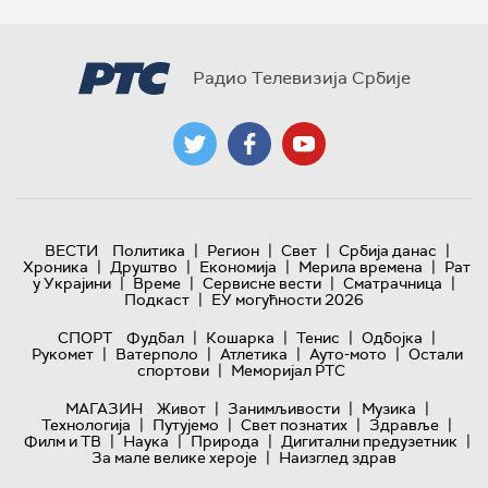
Радио Телевизија Србије
|
|
|
|
ВЕСТИ
Политика
Регион
Свет
Србија данас
|
|
|
|
Хроника
Друштво
Економија
Мерила времена
Рат
|
|
|
|
у Украјини
Време
Сервисне вести
Сматрачница
|
Подкаст
ЕУ могућности 2026
|
|
|
|
СПОРТ
Фудбал
Кошарка
Тенис
Одбојка
|
|
|
|
Рукомет
Ватерполо
Атлетика
Ауто-мото
Остали
|
спортови
Меморијал РТС
|
|
|
МАГАЗИН
Живот
Занимљивости
Музика
|
|
|
|
Технологијa
Путујемо
Свет познатих
Здравље
|
|
|
|
Филм и ТВ
Наука
Природа
Дигитални предузетник
|
За мале велике хероје
Наизглед здрав