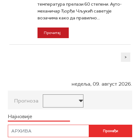
температура прелази 60 степени. Ауто-
механичар Ђорђе Чљукић саветује
возачима како да правилно...
Прочитај
>
недеља, 09. август 2026.
Прогноза
Најновије