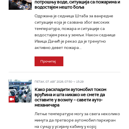
потрошњу воде, ситуација са пожарима и
водостајем нешто боља
Одржана је седница Штаба за ванредне
ситуације која је сазвана због високих
температура, пожара и ситуације са
водостајем река у земљи. Након седнице
Ивица Дачић је рекао да је тренутно
активно девет пожара...
Прочитај
ПЕТАК, 07. АВГ 2026, 07:50 -> 15:29
Како расхладити аутомобил током
врућина и шта никако не смете да
оставите у возилу – савети ауто-
механичара
Летње температуре могу за свега неколико
минута да претворе аутомобил паркиран
на сунцу у усијану кабину у којој