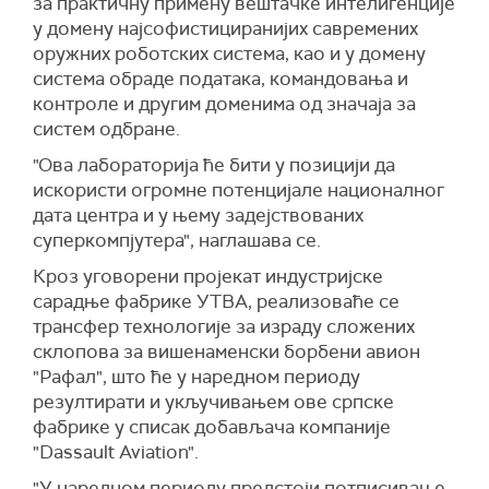
за практичну примену вештачке интелигенције
у домену најсофистициранијих савремених
оружних роботских система, као и у домену
система обраде података, командовања и
контроле и другим доменима од значаја за
систем одбране.
"Ова лабораторија ће бити у позицији да
искористи огромне потенцијале националног
дата центра и у њему задејствованих
суперкомпјутера", наглашава се.
Кроз уговорени пројекат индустријске
сарадње фабрике УТВА, реализоваће се
трансфер технологије за израду сложених
склопова за вишенаменски борбени авион
"Рафал", што ће у наредном периоду
резултирати и укључивањем ове српске
фабрике у списак добављача компаније
"Dassault Aviation".
"У наредном периоду предстоји потписивање