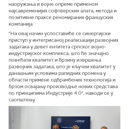
наоружања и војне опреме применом
најсавременијих софтверских алата, метода и
позитивне праксе реномираних француских
компанија.
"На овај начин успоставиће се синергијски
приступ у интегрисаној реализацији развојних
задатака у девет ентитета српског војно-
индустријског комплекса, што ће значајно
повећати квалитет и брзину извршења
развојних задатака, што је кључни квалитет у
данашњим условима рапидних промена у
области примене одбрамбених технологија и
брзом освајању производње нових средстава
по принципима Индустрије 4.0", наводи се у
саопштењу.