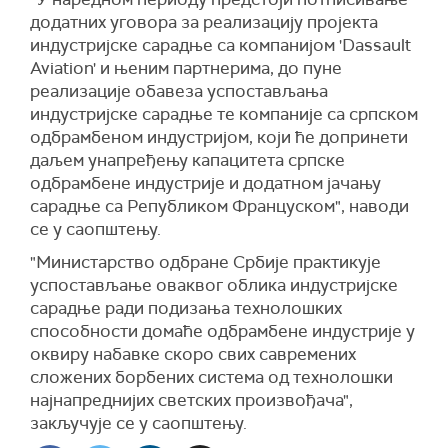
додатних уговора за реализацију пројекта
индустријске сарадње са компанијом 'Dassault
Aviation' и њеним партнерима, до пуне
реализације обавеза успостављања
индустријске сарадње те компаније са српском
одбрамбеном индустријом, који ће допринети
даљем унапређењу капацитета српске
одбрамбене индустрије и додатном јачању
сарадње са Републиком Француском", наводи
се у саопштењу.
"Министарство одбране Србије практикује
успостављање оваквог облика индустријске
сарадње ради подизања технолошких
способности домаће одбрамбене индустрије у
оквиру набавке скоро свих савремених
сложених борбених система од технолошки
најнапреднијих светских произвођача",
закључује се у саопштењу.