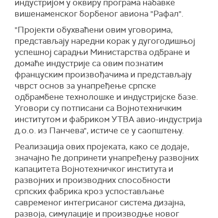
индустријом у оквиру програма набавке
вишенаменског борбеног авиона "Рафал".
"Пројекти обухваћени овим уговорима,
представљају наредни корак у дугогодишњој
успешној сарадњи Министарства одбране и
домаће индустрије са овим познатим
француским произвођачима и представљају
чврст основ за унапређење српске
одбрамбене технолошке и индустријске базе.
Уговори су потписани са Војнотехничким
институтом и фабриком УТВА aвио-индустрија
д.о.о. из Панчева", истиче се у саопштењу.
Реализација ових пројеката, како се додаје,
значајно ће допринети унапређењу развојних
капацитета Војнотехничког института и
развојних и производних способности
српских фабрика кроз успостављање
савременог интегрисаног система дизајна,
развоја, симулације и производње новог