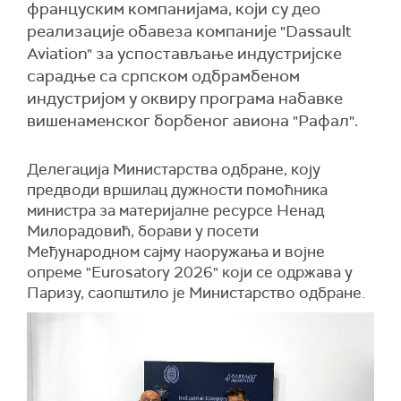
француским компанијама, који су део
реализације обавеза компаније "Dassault
Aviation" за успостављање индустријске
сарадње са српском одбрамбеном
индустријом у оквиру програма набавке
вишенаменског борбеног авиона "Рафал".
Делегација Министарства одбране, коју
предводи вршилац дужности помоћника
министра за материјалне ресурсе Ненад
Милорадовић, борави у посети
Међународном сајму наоружања и војне
опреме "Еurosatory 2026" који се одржава у
Паризу, саопштило је Министарство одбране.