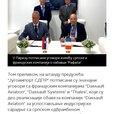
У Паризу потписани уговори између српске и
француских компанија о набавци "Рафала"
Том приликом, на штанду предузећа
"Југоимпорт СДПР" потписани су значајни
уговори са француским компанијама "Dassault
Aviation", "Dassault Systems" и "Thales", који су
део реализације обавеза компаније "Dassault
Aviation" за успостављање индустријске
сарадње са српском одбрамбеном