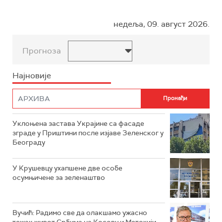
недеља, 09. август 2026.
Прогноза
Најновије
Уклоњена застава Украјине са фасаде
зграде у Приштини после изјаве Зеленског у
Београду
У Крушевцу ухапшене две особе
осумњичене за зеленаштво
Вучић: Радимо све да олакшамо ужасно
тежак живот Србима на Косову и Метохији