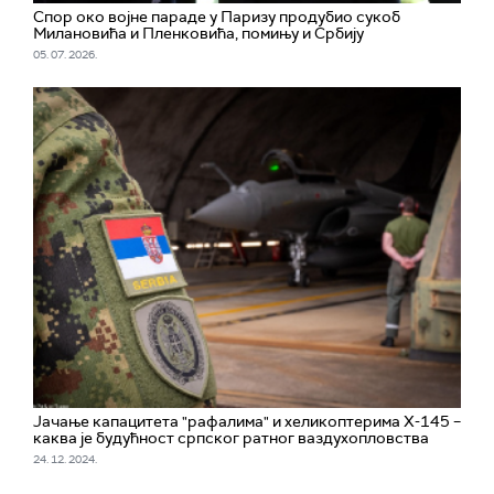
Спор око војне параде у Паризу продубио сукоб
Милановића и Пленковића, помињу и Србију
05. 07. 2026.
Јачање капацитета "рафалима" и хеликоптерима Х-145 –
каква је будућност српског ратног ваздухопловства
24. 12. 2024.