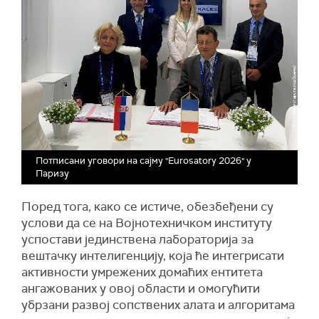
Потписани уговори на сајму "Еurosatory 2026" у
Паризу
Поред тога, како се истиче, обезбеђени су
услови да се на Војнотехничком институту
успостави јединствена лабораторија за
вештачку интелигенцију, која ће интегрисати
активности умрежених домаћих ентитета
ангажованих у овој области и омогућити
убрзани развој сопствених алата и алгоритама