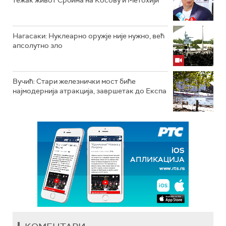
Нагасаки: Нуклеарно оружје није нужно, већ
апсолутно зло
Вучић: Стари железнички мост биће
најмодернија атракција, завршетак до Експа