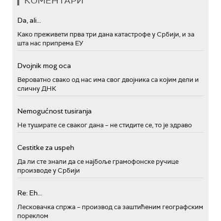
КОМЕНТАРИ
Da, ali...
Како преживети прва три дана катастрофе у Србији, и за
шта нас припрема ЕУ
Dvojnik mog oca
Вероватно свако од нас има свог двојника са којим дели и
сличну ДНК
Nemogućnost tusiranja
Не туширате се сваког дана – не стидите се, то је здраво
Cestitke za uspeh
Да ли сте знали да се најбоље грамофонске ручице
производе у Србији
Re: Eh...
Лесковачка спржа – производ са заштићеним географским
пореклом