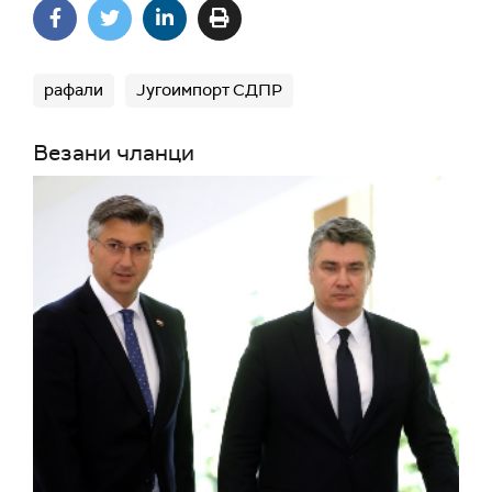
рафали
Југоимпорт СДПР
Везани чланци