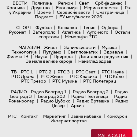
|
|
|
|
ВЕСТИ
Политика
Регион
Свет
Србија данас
|
|
|
|
Хроника
Друштво
Економија
Мерила времена
Рат
|
|
|
|
у Украјини
Време
Сервисне вести
Сматрачница
|
Подкаст
ЕУ могућности 2026
|
|
|
|
СПОРТ
Фудбал
Кошарка
Тенис
Одбојка
|
|
|
|
Рукомет
Ватерполо
Атлетика
Ауто-мото
Остали
|
спортови
Меморијал РТС
|
|
|
МАГАЗИН
Живот
Занимљивости
Музика
|
|
|
|
Технологијa
Путујемо
Свет познатих
Здравље
|
|
|
|
Филм и ТВ
Наука
Природа
Дигитални предузетник
|
За мале велике хероје
Наизглед здрав
|
|
|
|
|
ТВ
РТС 1
РТС 2
РТС 3
РТС Свет
РТС Наука
|
|
|
|
РТС Драма
РТС Живот
РТС Класика
РТС Коло
|
|
РТС Трезор
РТС Музика
РТС Полетарац
|
|
РАДИО
Радио Београд 1
Радио Београд 2
Радио
|
|
|
Београд 3
Београд 202
Радио Плетеница
Радио
|
|
|
Рокенролер
Радио Џубокс
Радио Вртешка
Радио
|
Џезер
Архив
|
|
|
|
РТС
Контакт
Маркетинг
Јавне набавке
Конкурси
Интернет портал
МАПА САЈТА