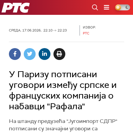
РТС
ИЗВОР:
СРЕДА, 17.06.2026, 22:10 -> 22:23
РТС
У Паризу потписани
уговори између српске и
француских компанија о
набавци "Рафала"
На штанду предузећа "Југоимпорт СДПР"
потписани су значајни уговори са