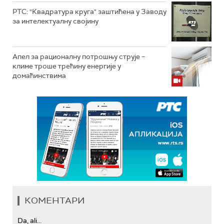
РТС: "Квадратура круга" заштићена у Заводу
за интелектуалну својину
Апел за рационалну потрошњу струје –
климе троше трећину енергије у
домаћинствима
КОМЕНТАРИ
Da, ali...