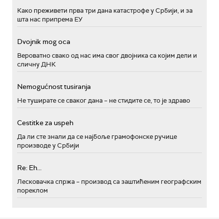
Како преживети прва три дана катастрофе у Србији, и за
шта нас припрема ЕУ
Dvojnik mog oca
Вероватно свако од нас има свог двојника са којим дели и
сличну ДНК
Nemogućnost tusiranja
Не туширате се сваког дана – не стидите се, то је здраво
Cestitke za uspeh
Да ли сте знали да се најбоље грамофонске ручице
производе у Србији
Re: Eh...
Лесковачка спржа – производ са заштићеним географским
пореклом