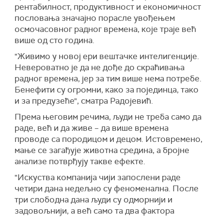
рентабилност, продуктивност и економичност
пословања значајно порасле увођењем
осмочасовног радног времена, које траје већ
више од сто година.
"Живимо у новој ери вештачке интелигенције.
Невероватно је да не дође до скраћивања
радног времена, јер за тим више нема потребе.
Бенефити су огромни, како за појединца, тако
и за предузеће", сматра Радојевић.
Према његовим речима, људи не треба само да
раде, већ и да живе – да више времена
проводе са породицом и децом. Истовремено,
мање се загађује животна средина, а бројне
анализе потврђују такве ефекте.
"Искуства компанија чији запослени раде
четири дана недељно су феноменална. После
три слободна дана људи су одморнији и
задовољнији, а већ само та два фактора