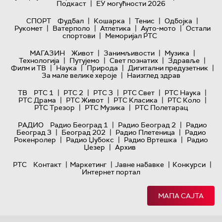
|
Подкаст
ЕУ могућности 2026
|
|
|
|
СПОРТ
Фудбал
Кошарка
Тенис
Одбојка
|
|
|
|
Рукомет
Ватерполо
Атлетика
Ауто-мото
Остали
|
спортови
Меморијал РТС
|
|
|
МАГАЗИН
Живот
Занимљивости
Музика
|
|
|
|
Технологијa
Путујемо
Свет познатих
Здравље
|
|
|
|
Филм и ТВ
Наука
Природа
Дигитални предузетник
|
За мале велике хероје
Наизглед здрав
|
|
|
|
|
ТВ
РТС 1
РТС 2
РТС 3
РТС Свет
РТС Наука
|
|
|
|
РТС Драма
РТС Живот
РТС Класика
РТС Коло
|
|
РТС Трезор
РТС Музика
РТС Полетарац
|
|
РАДИО
Радио Београд 1
Радио Београд 2
Радио
|
|
|
Београд 3
Београд 202
Радио Плетеница
Радио
|
|
|
Рокенролер
Радио Џубокс
Радио Вртешка
Радио
|
Џезер
Архив
|
|
|
|
РТС
Контакт
Маркетинг
Јавне набавке
Конкурси
Интернет портал
МАПА САЈТА