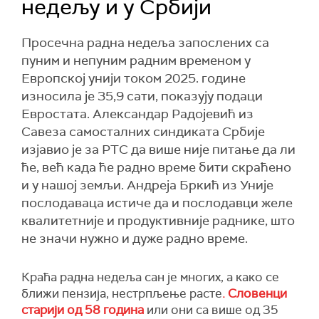
недељу и у Србији
Просечна радна недеља запослених са
пуним и непуним радним временом у
Европској унији током 2025. године
износила је 35,9 сати, показују подаци
Евростата. Александар Радојевић из
Савеза самосталних синдиката Србије
изјавио је за РТС да више није питање да ли
ће, већ када ће радно време бити скраћено
и у нашој земљи. Андреја Бркић из Уније
послодаваца истиче да и послодавци желе
квалитетније и продуктивније раднике, што
не значи нужно и дуже радно време.
Краћа радна недеља сан је многих, а како се
ближи пензија, нестрпљење расте
. Словенци
старији од 58 година
или они са више од 35