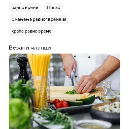
радно време
Посао
Смањење радног времена
краће радно време
Везани чланци