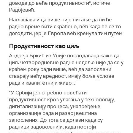
доводе до веће продуктивности", истиче
Радојевић.
Наглашава и да више није питање да ли ће
радно време бити скраћено, већ када ће се то
догодити, јер је Европа већ кренула тим путем.
Продуктивност као циљ
Андреја Бркић из Уније послодаваца каже да
циљ четвородневне радне недеље није да се у
краћем року ради више, већ да запослени
стварају већу вредност, имају боље услове
рада и квалитетнији живот.
"У Србији је потребно повећати
продуктивност кроз улагања у технологију,
дигитализацију процеса, унапређење
организације рада и развој вештина
запослених. До тога се долази када су
радници задовољнији, када постоји