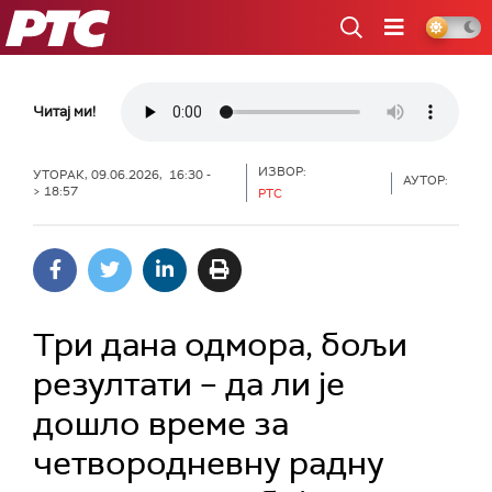
РТС
Читај ми!
ИЗВОР:
УТОРАК, 09.06.2026, 16:30 -
АУТОР:
> 18:57
РТС
Три дана одмора, бољи
резултати – да ли је
дошло време за
четвородневну радну