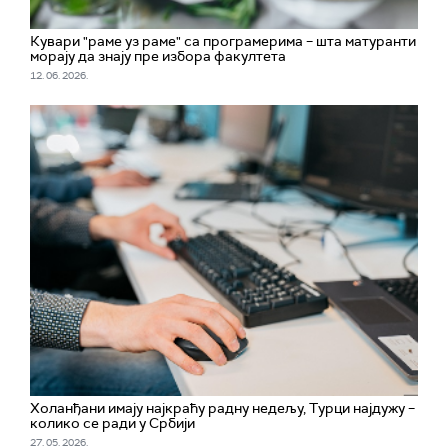
Кувари "раме уз раме" са програмерима – шта матуранти
морају да знају пре избора факултета
12. 06. 2026.
Холанђани имају најкраћу радну недељу, Турци најдужу –
колико се ради у Србији
27. 05. 2026.