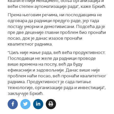
квалитетнији менаџмент, боља организација и
већи степен аутоматизације рада", каже Бркић.
Према његовим речима, ни послодавцима не
одговара да радници предуго раде, јер тада
постају уморни и демотивисани. Подсећа да је
пре две деценије главни проблем био пронаћи
посао, док је данас изазов пронаћи
квалитетног радника.
"Циљ није мање рада, већ већа продуктивност.
Послодавци не желе да радници проводе
више времена на послу, већ да буду
ефикаснији и задовољнији. Данас више није
проблем наћи посао, већ пронаћи квалитетног
радника. Продуктивност је сада питање
технологије, организације рада и инвестиција",
закључује Бркић.