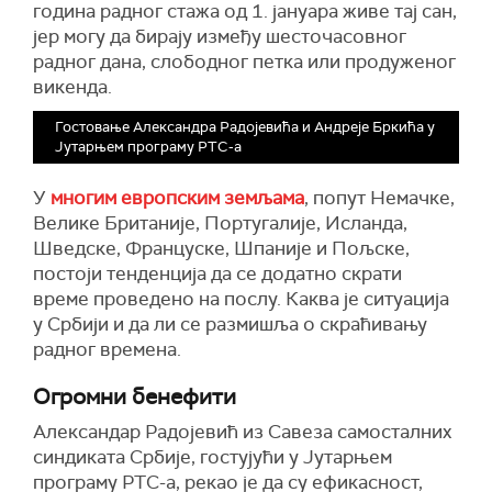
година радног стажа од 1. јануара живе тај сан,
јер могу да бирају између шесточасовног
радног дана, слободног петка или продуженог
викенда.
Гостовање Александра Радојевића и Андреје Бркића у
Јутарњем програму РТС-а
У
многим европским земљама
, попут Немачке,
Велике Британије, Португалије, Исланда,
Шведске, Француске, Шпаније и Пољске,
постоји тенденција да се додатно скрати
време проведено на послу. Каква је ситуација
у Србији и да ли се размишља о скраћивању
радног времена.
Огромни бенефити
Александар Радојевић из Савеза самосталних
синдиката Србије, гостујући у Јутарњем
програму РТС-а, рекао је да су ефикасност,