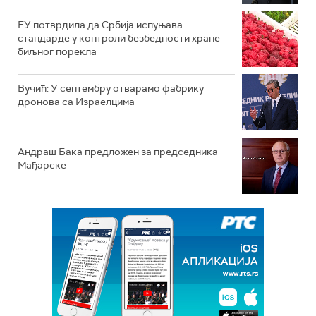
ЕУ потврдила да Србија испуњава
стандарде у контроли безбедности хране
биљног порекла
Вучић: У септембру отварамо фабрику
дронова са Израелцима
Андраш Бакa предложен за председника
Мађарске