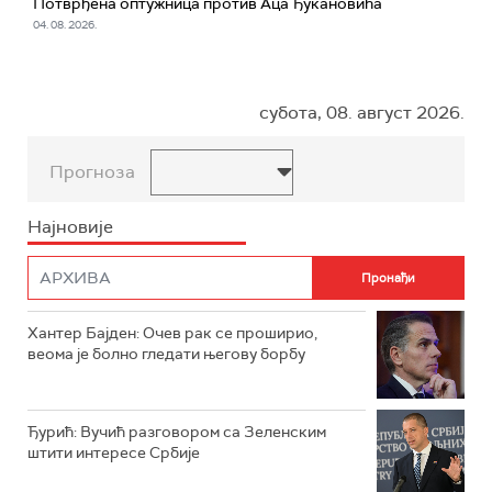
Потврђена оптужница против Аца Ђукановића
04. 08. 2026.
субота, 08. август 2026.
Прогноза
Најновије
Хантер Бајден: Очев рак се проширио,
веома је болно гледати његову борбу
Ђурић: Вучић разговором са Зеленским
штити интересе Србије