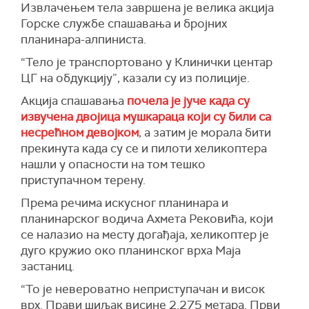
Извлачењем тела завршена је велика акција
Горске службе спашавања и бројних
планинара-алпиниста.
“Тело је транспортовано у Клинички центар
ЦГ на обдукцију”, казали су из полиције.
Акција спашавања
почела је јуче када су
извучена двојица мушкараца који су били са
несрећном девојком
, а затим је морала бити
прекинута када су се и пилоти хеликоптера
нашли у опасности на том тешко
приступачном терену.
Према речима искусног планинара и
планинарског водича Ахмета Рековића, који
се налазио на месту догађаја, хеликоптер је
дуго кружио око планинског врха Маја
застаниц.
“То је невероватно неприступачан и висок
врх. Прави шиљак висине 2.275 метара. Први