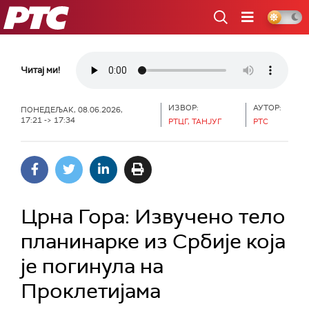
РТС
Читај ми!
ИЗВОР:
АУТОР:
ПОНЕДЕЉАК, 08.06.2026,
17:21 -> 17:34
РТЦГ, ТАНЈУГ
РТС
Црна Гора: Извучено тело
планинарке из Србије која
је погинула на
Проклетијама