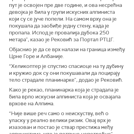
пут је освојен пре две године, и ова несрећна
девојка је била у групи искусних алпиниста
који су се јуче попели. На самом врху она је
покушала да заобиђе једну стену, када је
пропала. Испод је провалија дубока 250
метара”, казао је Рековић за Портал РТЦГ.
Објаснио је да се врх налази на граница између
Црне Горе и Албаније.
“Хеликоптер је спустио спасиоце на ту дубину
и кружио док су они покушавали да лоцирају
тело страдале планинарке”, додао је Рековић.
Како је рекао, планинарка која је страдала је
била врло искусни алпиниста која је освајала
врхове на Алпима.
“Није више реч само о неискуству, већ о
уласку у реално велики ризик. Овај врх је
изазован и постао је ствар престижа међу