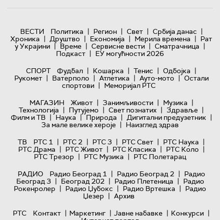
|
|
|
|
ВЕСТИ
Политика
Регион
Свет
Србија данас
|
|
|
|
Хроника
Друштво
Економија
Мерила времена
Рат
|
|
|
|
у Украјини
Време
Сервисне вести
Сматрачница
|
Подкаст
ЕУ могућности 2026
|
|
|
|
СПОРТ
Фудбал
Кошарка
Тенис
Одбојка
|
|
|
|
Рукомет
Ватерполо
Атлетика
Ауто-мото
Остали
|
спортови
Меморијал РТС
|
|
|
МАГАЗИН
Живот
Занимљивости
Музика
|
|
|
|
Технологијa
Путујемо
Свет познатих
Здравље
|
|
|
|
Филм и ТВ
Наука
Природа
Дигитални предузетник
|
За мале велике хероје
Наизглед здрав
|
|
|
|
|
ТВ
РТС 1
РТС 2
РТС 3
РТС Свет
РТС Наука
|
|
|
|
РТС Драма
РТС Живот
РТС Класика
РТС Коло
|
|
РТС Трезор
РТС Музика
РТС Полетарац
|
|
РАДИО
Радио Београд 1
Радио Београд 2
Радио
|
|
|
Београд 3
Београд 202
Радио Плетеница
Радио
|
|
|
Рокенролер
Радио Џубокс
Радио Вртешка
Радио
|
Џезер
Архив
|
|
|
|
РТС
Контакт
Маркетинг
Јавне набавке
Конкурси