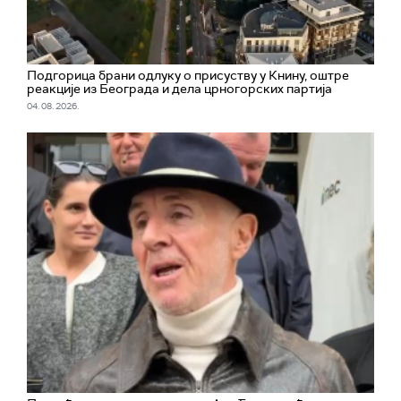
Подгорица брани одлуку о присуству у Книну, оштре
реакције из Београда и дела црногорских партија
04. 08. 2026.