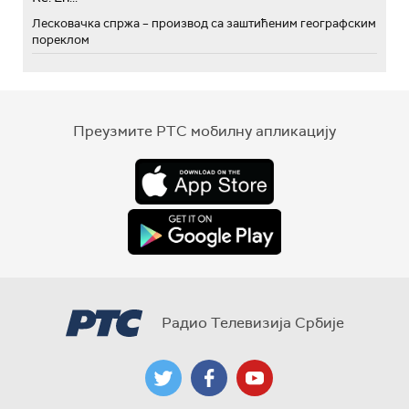
Лесковачка спржа – производ са заштићеним географским
пореклом
Преузмите РТС мобилну апликацију
Радио Телевизија Србије