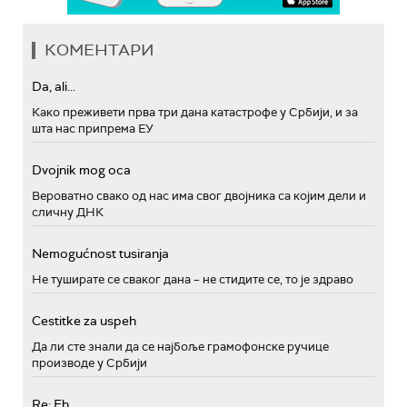
КОМЕНТАРИ
Da, ali...
Како преживети прва три дана катастрофе у Србији, и за
шта нас припрема ЕУ
Dvojnik mog oca
Вероватно свако од нас има свог двојника са којим дели и
сличну ДНК
Nemogućnost tusiranja
Не туширате се сваког дана – не стидите се, то је здраво
Cestitke za uspeh
Да ли сте знали да се најбоље грамофонске ручице
производе у Србији
Re: Eh...