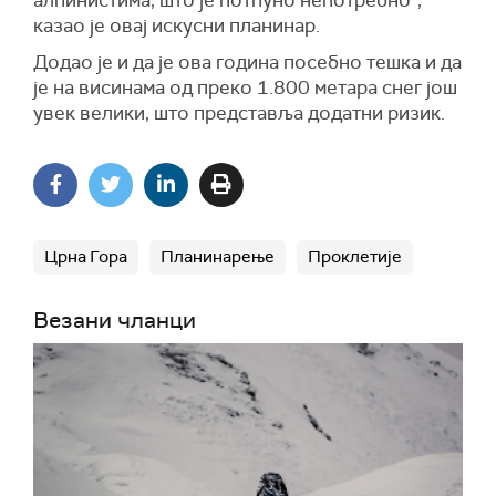
алпинистима, што је потпуно непотребно”,
казао је овај искусни планинар.
Додао је и да је ова година посебно тешка и да
је на висинама од преко 1.800 метара снег још
увек велики, што представља додатни ризик.
Црна Гора
Планинарење
Проклетије
Везани чланци