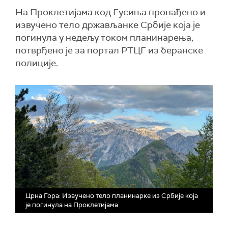
На Проклетијама код Гусиња пронађено и
извучено тело држављанке Србије која је
погинула у недељу током планинарења,
потврђено је за портал РТЦГ из беранске
полиције.
Црна Гора: Извучено тело планинарке из Србије која
је погинула на Проклетијама