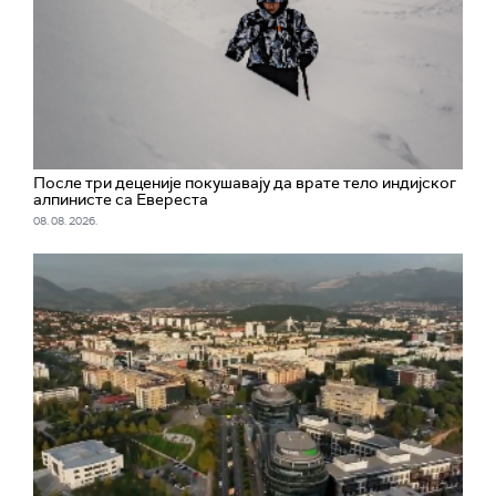
После три деценије покушавају да врате тело индијског
алпинисте са Евереста
08. 08. 2026.