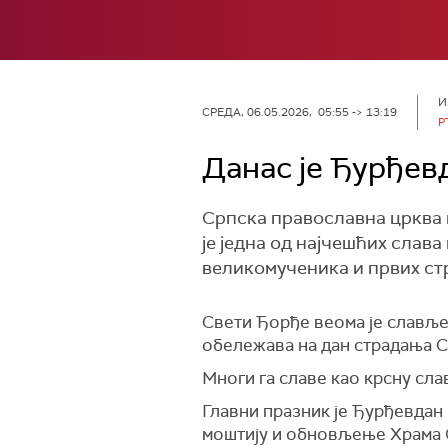
И
СРЕДА, 06.05.2026, 05:55 -> 13:19
Р
Данас је Ђурђев
Српска православна црква 
је једна од најчешћих слав
великомученика и првих ст
Свети Ђорђе веома је слављен
обележава на дан страдања С
Многи га славе као крсну сла
Главни празник је Ђурђевдан 
моштију и обновљење Храма Св