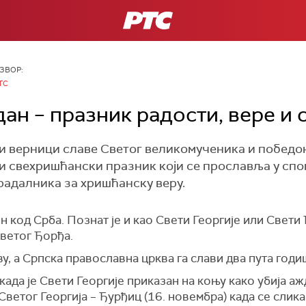
РТС
ЗВОР:
ТС
дан – празник радости, вере и
и верници славе Светог великомученика и победон
а и свехришћански празник који се прославља у спо
радалника за хришћанску веру.
 код Срба. Познат је и као Свети Георгије или Свети
ветог Ђорђа.
ву, а Српска православна црква га слави два пута год
када је Свети Георгије приказан на коњу како убија аж
етог Георгија – Ђурђиц (16. новембра) када се слика 