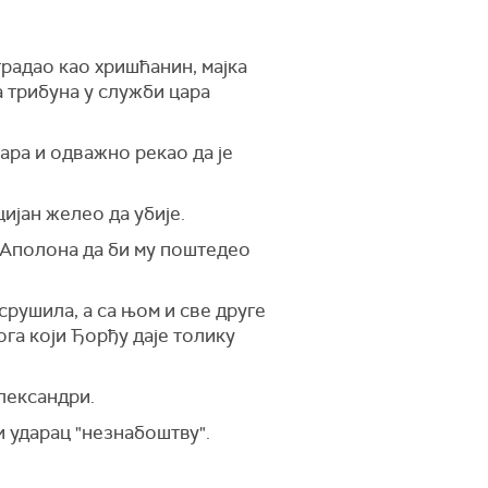
традао као хришћанин, мајка
а трибуна у служби цара
ара и одважно рекао да је
цијан желео да убије.
а Аполона да би му поштедео
срушила, а са њом и све друге
Бога који Ђорђу даје толику
Александри.
и ударац "незнабоштву".