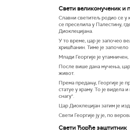
Свети великомученик и 
Славни светитељ родио се у к
се преселила у Палестину, где
Диоклецијана.
У то време, цар је започео в
хришћанин. Тиме је започело
Млади Георгије је утамничен, 
После више дана мучења, цар
живот.
Према предању, Георгије је пр
статуе у храму. То је видела и
снагу".
Цар Диоклецијан затим je изд
Свети Георгије ју је, по вер
Свети Ђорђе заштитник