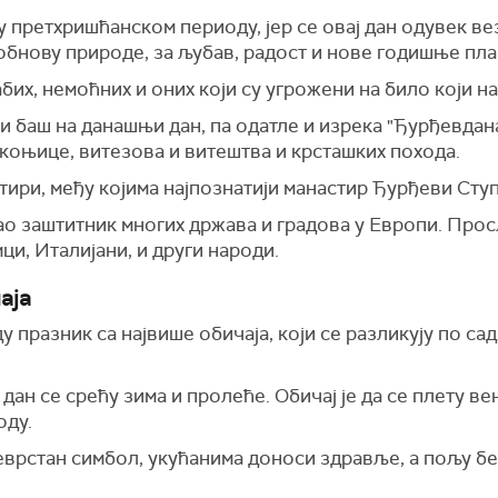
 претхришћанском периоду, јер се овај дан одувек ве
обнову природе, за љубав, радост и нове годишње пла
бих, немоћних и оних који су угрожени на било који на
и баш на данашњи дан, па одатле и изрека "Ђурђевданак
 коњице, витезова и витештва и крсташких похода.
тири, међу којима најпознатији манастир Ђурђеви Сту
ао заштитник многих држава и градова у Европи. Просл
ци, Италијани, и други народи.
аја
у празник са највише обичаја, који се разликују по с
ан се срећу зима и пролеће. Обичај је да се плету в
воду.
јеврстан симбол, укућанима доноси здравље, а пољу бе