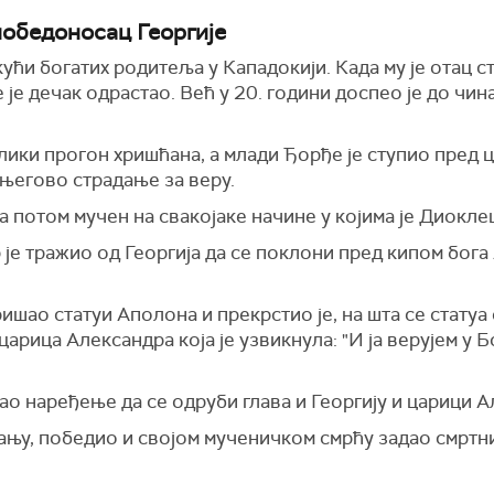
победоносац Георгије
ући богатих родитеља у Кападокији. Када му је отац с
 је дечак одрастао. Већ у 20. години доспео је до чин
елики прогон хришћана, а млади Ђорђе је ступио пред ц
 његово страдање за веру.
а потом мучен на свакојаке начине у којима је Диокле
 је тражио од Георгија да се поклони пред кипом бог
ишао статуи Аполона и прекрстио је, на шта се статуа 
 царица Александра која је узвикнула: "И ја верујем у 
аo наређење да се одруби глава и Георгију и царици 
овању, победио и својом мученичком смрћу задао смртн