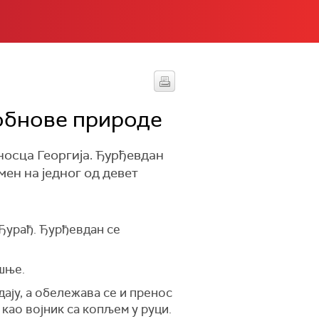
 обнове природе
осца Георгија. Ђурђевдан
мен на једног од девет
 Ђурађ. Ђурђевдан се
ишње.
дају, а обележава се и пренос
као војник са копљем у руци.