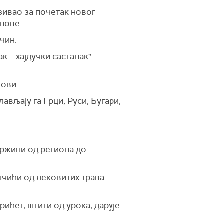
зивао за почетак новог
нове.
чин.
 – хајдучки састанак".
пови.
ављају га Грци, Руси, Бугари,
адржини од региона до
енчићи од лековитих трава
рићет, штити од урока, дарује