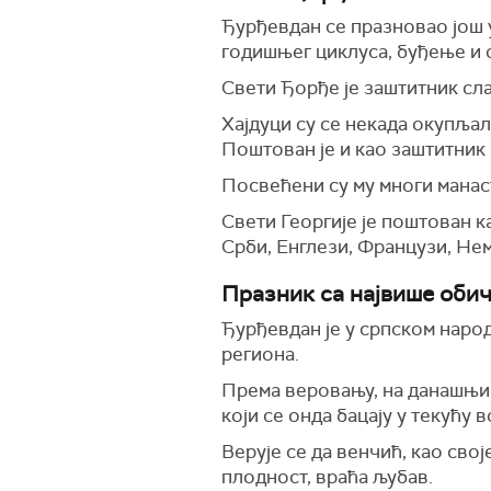
Ђурђевдан се празновао још у
годишњег циклуса, буђење и 
Свети Ђорђе је заштитник сла
Хајдуци су се некада окупљал
Поштован је и као заштитник
Посвећени су му многи манас
Свети Георгије је поштован к
Срби, Енглези, Французи, Нем
Празник са највише обич
Ђурђевдан је у српском народ
региона.
Према веровању, на данашњи д
који се онда бацају у текућу 
Верује се да венчић, као сво
плодност, враћа љубав.