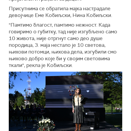
Присутнима се обратила мајка настрадале
девојчице Еме Кобиљски, Нина Кобиљски.
"Памтимо благост, памтимо нежност. Када
говиримо о губитку, тад није изгубљено само
10 живота, није отргнут само део душе
породица, 3. маја нестало је 10 светова,
њихови потомци, њихова дела, изгубили смо
њихово добро које би у својим световима
ткали", рекла је Кобиљски.