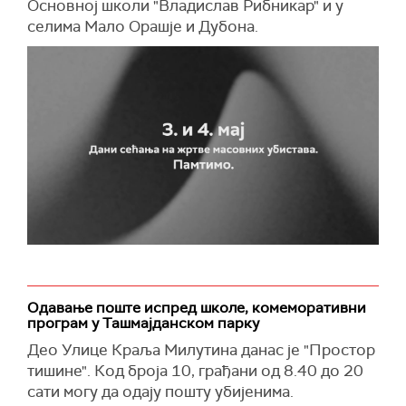
Основној школи "Владислав Рибникар" и у
селима Мало Орашје и Дубона.
Одавање поште испред школе, комеморативни
програм у Ташмајданском парку
Део Улице Краља Милутина данас је "Простор
тишине". Код броја 10, грађани од 8.40 до 20
сати могу да одају пошту убијенима.