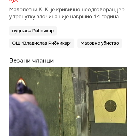
Малолетни К. К. је кривично неодговоран, јер
у тренутку злочина није навршио 14 година.
пуцњава Рибникар
ОШ "Владислав Рибникар"
Масовно убиство
Везани чланци