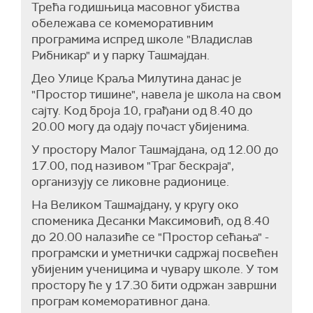
Трећа годишњица масовног убиства
сигурни, међу другарима. Просто, не може се
нешто. Да ли је оправдано што је тако или
обележава се комеморативним
замислити већи трауматски догађај и већа
није, не могу сада да анализирам, јер у свету је
програмима испред школе "Владислав
траума од тога", додаје Оролицки.
постојало много примера таквих трагедија.
Рибникар" и у парку Ташмајдан.
Верујем да је, с обзиром да је данас свима све
Истиче и да деца ипак лакше прођу кроз све
и видно и доступно, требало имати неку
Део Улице Краља Милутина данас је
то.
стратегију", поручује Аћимовић.
"Простор тишине", навела је школа на свом
"А родитељи и одрасли заправо су пред
сајту. Код броја 10, грађани од 8.40 до
"Треба урадити анализу која није довољно
задатком како са тим и шта са децом. Тако да, у
20.00 могу да одају почаст убијенима.
урађена на прави начин. Ту анализу морају да
том смислу су можда они и више
раде стручна лица која се разумеју у све ово и
У простору Малог Ташмајдана, од 12.00 до
трауматизовани", напомиње Оролицки.
који су узроци. И да се направи стратегија
17.00, под називом "Траг бескраја",
"Тешко рећи ко је ту највише трауматизован,
заштите деце од дигиталног тровања, од
организују се ликовне радионице.
али свакако је да се све некако променило од
насиља у школама и уопште од деградације
На Великом Ташмајдану, у кругу око
тог догађаја, пре свега у правцу страхова и
деце у школи", указује Аћимовић.
споменика Десанки Максимовић, од 8.40
неповерења да су неке ствари које су се
Наводи и да је важно да се
до 20.00 налазиће се "Простор сећања" -
подразумевале – да је школа сигурна, да су
промени Породични закон јер, како каже,
програмски и уметнички садржај посвећен
другари и деца међу собом сигурна – та слика
имамо потпуно обрнуту ситуацију од оне која
убијеним ученицима и чувару школе. У том
се пореметила и биће потребне године да се
би требало да буде.
простору ће у 17.30 бити одржан завршни
ту неке ствари промене“, поручује Оролицки.
програм комеморативног дана.
"Ннама су деца као цареви заштићени и још