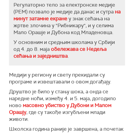
увек и још више хоћемо да их заштитимо, а то
Регулаторно тело за електронске медије
је све против интереса деце. Ви морате дете
(РЕМ) позвало је медије да данас и сутра
на
када је баш мало до три године мазити, давати
минут затамне екране
у знак сећања на
му сву љубав, а касније морате му полако
жртве злочина у "Рибникару", и у селима
уводити одређена ограничења. Kада дође у
Мало Орашје и Дубона код Младеновца.
школу, то се зна – ти си војник у школи и
У основним и средњим школама у Србији
мораш поштовати наставника и родитеље.
од 4. до 8. маја
обележава се Недеља
Мора да буде једна хијерархија у којој је
сећања и заједништва
.
ауторитет школе на првом месту, затим
ауторитет родитеља, а тек на трећем месту
дете. И све то у интересу детета", објашњава
Медији у региону и свету прекидали су
Аћимовић.
програме и извештавали о овом догађају.
Поручује да "имамо обрнуту ситуацију да је
Друштво је било у стању шока, а онда се
дете на првом месту, родитељи на другом, а
наредне ноћи, између 4. и 5. маја, догодило
школа тек негде на трећем месту".
ново
масовно убиство у Дубони и Малом
Орашју
, где су такође изгубљени млади
"То се мора вратити на неке нормалне токове,
животи.
што је интерес и државе и свих нас. Ако то не
урадимо и направимо један искорак назад, ја
Школска година раније је завршена, а почетак