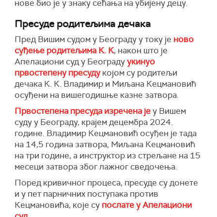
бих рекао да се вратимо ономе што смо некад
нове био је у знаку сећања на убијену децу.
имали уз неке модерне приступе, неће добро
бити", закључује Аћимовић.
Пресуде родитељима дечака
Пред Вишим судом у Београду у току је
ново
суђење родитељима К. К
, након што је
Апелациони суд у Београду
укинуо
првостепену пресуду
којом су родитељи
дечака К. К. Владимир и Миљана Кецмановић
осуђени на вишегодишње казне затвора.
Првостепена пресуда
изречена је
у Вишем
суду у Београду, крајем децембра 2024.
године. Владимир Кецмановић осуђен је тада
на 14,5 година затвора, Миљана Кецмановић
на три године, а инструктор из стрељане на 15
месеци затвора због лажног сведочења.
Поред кривичног процеса, пресуде су донете
и у пет парничних поступака против
Кецмановића, које су
послате у Апелациони
суд
.