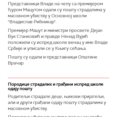
Представници Владе на челу са премијером
Ђуром Мацутом одали су пошту страдалима у
масовном убиству у Основној школи
"Владислав Рибникар".
Премијер Мацут и министри просвете Дејан
Вук Станковић и правде Ненад Вујић
положили су испред школе венац у име Владе
Србије и уписали се у Књигу сећања.
Пошту су одали и представници Општине
Врачар.
Породице страдалих и грађани испред школе
одају пошту
Родитељи страдале деце, њихови пријатељи,
али и други грађани одају пошту страдалима у
масовном убиству.
Породице убијених су прве паљењем свећа,