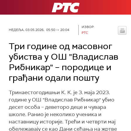
РТС
ИЗВОР:
НЕДЕЉА, 03.05.2026, 05:50 -> 20:04
РТС
Три године од масовног
убиства у OШ "Владислав
Рибникар" – породице и
грађани одали пошту
Тринаестогодишњи К. К. је 3. маја 2023.
године у ОШ "Владислав Рибникар" убио
десет особа – деветоро деце и чувара
школе. Ранио је неколико ученика и
наставницу историје. Трећи и четврти мај
обележавају се као Дани сећања на жртве