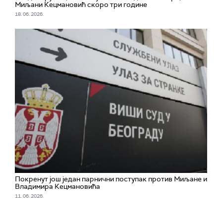
Миљани Кецмановић скоро три године
18. 06. 2026.
Покренут још један парнични поступак против Миљане и
Владимира Кецмановића
11. 06. 2026.