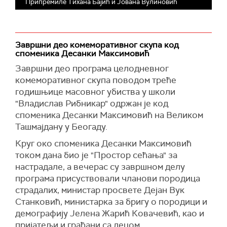
Припремиле Тихана Бајић и Јована Вулиновић
Завршни део комеморативног скупа код
споменика Десанки Максимовић
Завршни део програма целодневног
комеморативног скупа поводом треће
годишњице масовног убиства у школи
"Владислав Рибникар" одржан је код
споменика Десанки Максимовић на Великом
Ташмајдану у Беогаду.
Круг око споменика Десанки Максимовић
током дана био је "Простор сећања" за
настрадале, а вечерас су завршном делу
програма присуствовали чланови породица
страдалих, министар просвете Дејан Вук
Станковић, министарка за бригу о породици и
демографију Јелена Жарић Ковачевић, као и
пријатељи и грађани са децом.