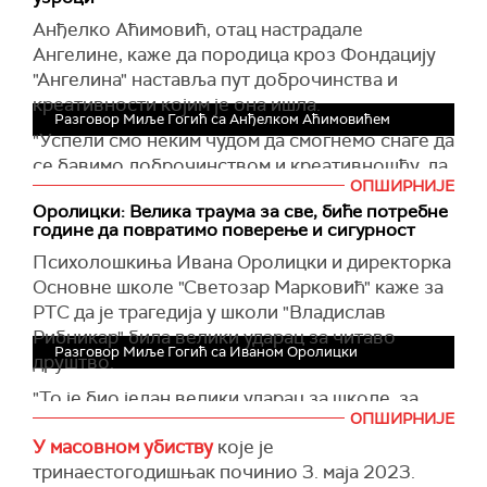
Анђелко Аћимовић, отац настрадале
Ангелине, каже да породица кроз Фондацију
"Ангелина" наставља пут доброчинства и
креативности којим је она ишла.
Разговор Миље Гогић са Анђелком Аћимовићем
"Успели смо неким чудом да смогнемо снаге да
се бавимо доброчинством и креативношћу, да
ОПШИРНИЈЕ
наставимо њен живот на начин на који га је
Оролицки: Велика траума за све, биће потребне
она живела, помажући другима. На тај начин
године да повратимо поверење и сигурност
сећање на њу не бледи. Она је увек присутна и
Психолошкиња Ивана Оролицки и директорка
кроз хаљине које дарујемо деци, кроз
Основне школе "Светозар Марковић" каже за
креативне радионице, кроз оно што радимо са
РТС да је трагедија у школи "Владислав
децом уопште, а такође и сваки чин
Рибникар" била велики ударац за читаво
доброчинства према људима који су рањени је
Разговор Миље Гогић са Иваном Оролицки
друштво.
такође за нас неки омаж", каже Аћимовић.
"То је био један велики ударац за школе, за
Додаје да су активности фондације усмерене
ОПШИРНИЈЕ
друштво у целини и важно је просто да тим
на рад са децом, креативне радионице, као и
У масовном убиству
које је
сећањем некако заједно кроз то прођемо као
на теме попут "дигиталног тровања" деце, које
тринаестогодишњак починио 3. маја 2023.
друштво. Зато је важно дати некакав оквир
види као један од важних проблема.