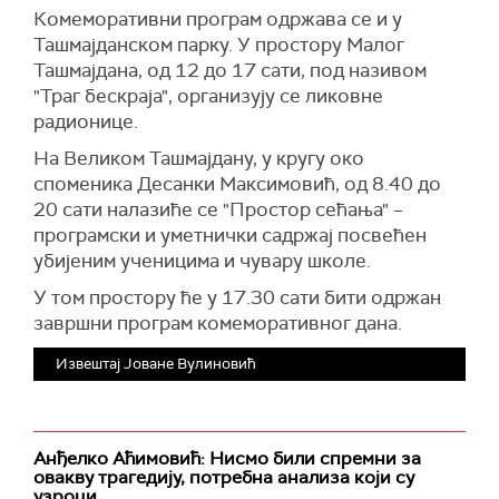
Комеморативни програм одржава се и у
Ташмајданском парку. У простору Малог
Ташмајдана, од 12 до 17 сати, под називом
"Траг бескраја", организују се ликовне
радионице.
На Великом Ташмајдану, у кругу око
споменика Десанки Максимовић, од 8.40 до
20 сати налазиће се "Простор сећања" –
програмски и уметнички садржај посвећен
убијеним ученицима и чувару школе.
У том простору ће у 17.30 сати бити одржан
завршни програм комеморативног дана.
Извештај Јоване Вулиновић
Анђелко Аћимовић: Нисмо били спремни за
овакву трагедију, потребна анализа који су
узроци