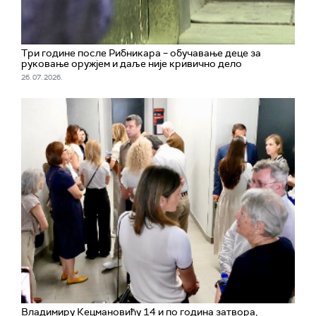
Три године после Рибникара – обучавање деце за
руковање оружјем и даље није кривично дело
26. 07. 2026.
Владимиру Кецмановићу 14 и по година затвора,