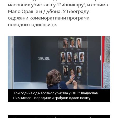
масовних убистава у "Рибникару", и селима
Мало Орашје и Дубона. У Београду
одржани комеморативни програми
поводом годишњице.
Три године од масовног убиства у OШ "Владислав
Рибникар" – породице и грађани одали пошту