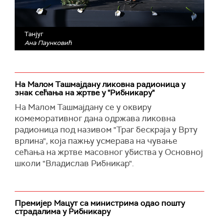
Танјуг
Ана Паунковић
На Малом Ташмајдану ликовна радионица у
знак сећања на жртве у "Рибникару"
На Малом Ташмајдану се у оквиру
комеморативног дана одржава ликовна
радионица под називом "Траг бескраја у Врту
врлина", која пажњу усмерава на чување
сећања на жртве масовног убиства у Основној
школи "Владислав Рибникар".
Премијер Мацут са министрима одао пошту
страдалима у Рибникару