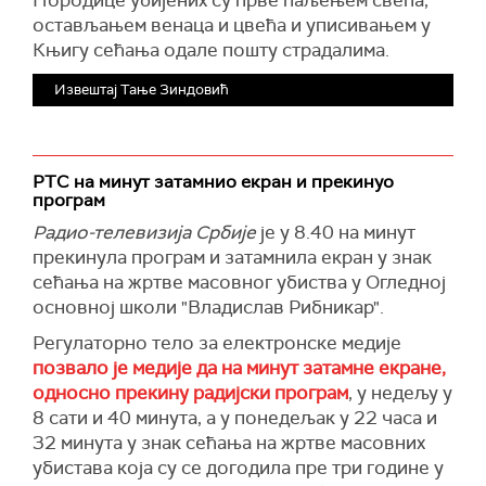
остављањем венаца и цвећа и уписивањем у
Књигу сећања одале пошту страдалима.
Извештај Тање Зиндовић
РТС на минут затамнио екран и прекинуо
програм
Радио-телевизија Србије
је у 8.40 на минут
прекинула програм и затамнила екран у знак
сећања на жртве масовног убиства у Огледној
основној школи "Владислав Рибникар".
Регулаторно тело за електронске медије
позвало је медије да на минут затамне екране,
односно прекину радијски програм
, у недељу у
8 сати и 40 минута, а у понедељак у 22 часа и
32 минута у знак сећања на жртве масовних
убистава која су се догодила пре три године у