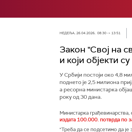
НЕДЕЉА, 26.04.2026, 08:30 -> 13:51
Закон "Свој на с
и који објекти с
У Србији постоји око 4,8 ми
поднето је 2,5 милиона при
а ресорна министарка објаш
року од 30 дана.
Министарка грађевинарства, 
издата 100.000. потврда по з
"Треба да се подсетимо да је