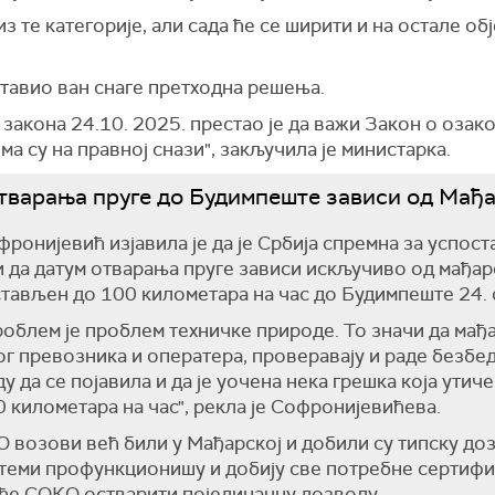
из те категорије, али сада ће се ширити и на остале обј
ставио ван снаге претходна решења.
 закона 24.10. 2025. престао је да важи Закон о оза
а су на правној снази", закључила је министарка.
тварања пруге до Будимпеште зависи од Мађ
ронијевић изјавила је да је Србија спремна за успос
 да датум отварања пруге зависи искључиво од мађар
остављен до 100 километара на час до Будимпеште 24.
роблем је проблем техничке природе. То значи да мађа
г превозника и оператера, проверавају и раде безбе
у да се појавила и да је уочена нека грешка која ути
0 километара на час", рекла је Софронијевићева.
О возови већ били у Мађарској и добили су типску до
стеми профункционишу и добију све потребне сертифи
 ће СОКО остварити појединачну дозволу.