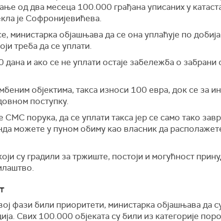
ање од два месеца 100.000 грађана уписаних у катаст
екла је Софронијевићева.
се, министарка објашњава да се она уплаћује по доби
оји треба да се уплати.
30 дана и ако се не уплати остаје забележба о забрани 
мбеним објектима, такса износи 100 евра, док се за 
довном поступку.
е СМС порука, да се уплати такса јер се само тако за
онда можете у пуном обиму као власник да располажет
који су градили за тржиште, постоји и могућност прину
илаштво.
т
овој фази били приоритети, министарка објашњава да 
ија. Свих 100.000 објеката су били из категорије пор