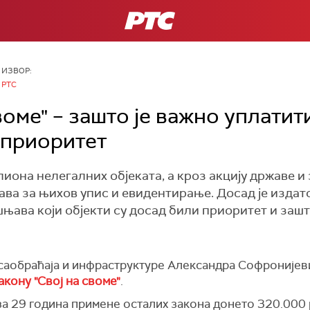
РТС
ИЗВОР:
РТС
воме" – зашто је важно уплатит
у приоритет
лиона нелегалних објеката, а кроз акцију државе и 
јава за њихов упис и евидентирање. Досад је издат
њава који објекти су досад били приоритет и зашто
саобраћаја и инфраструктуре Александра Софронијевић
акону "Свој на своме"
.
 за 29 година примене осталих закона донето 320.000