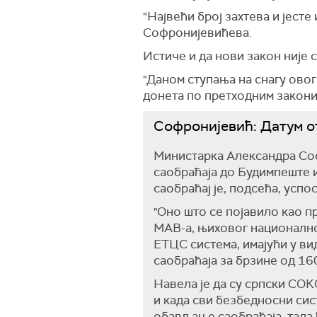
"Највећи број захтева и јесте 
Софронијевићева.
Истиче и да нови закон није 
"Даном ступања на снагу овог
донета по претходним законим
Софронијевић: Датум о
Министарка Александра Соф
саобраћаја до Будимпеште и
саобраћај је, подсећа, усп
"Оно што се појавило као п
МАВ-а, њиховог национално
ЕТЦС система, имајући у вид
саобраћаја за брзине од 16
Навела је да су српски СОК
и када сви безбедносни си
обављање саобраћаја, тада