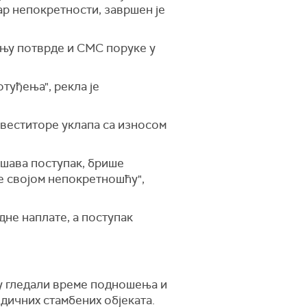
ар непокретности, завршен је
јању потврде и СМС поруке у
отуђења", рекла је
инвеститоре уклапа са износом
вршава поступак, брише
е својом непокретношћу",
дне наплате, а поступак
су гледали време подношења и
одичних стамбених објеката.