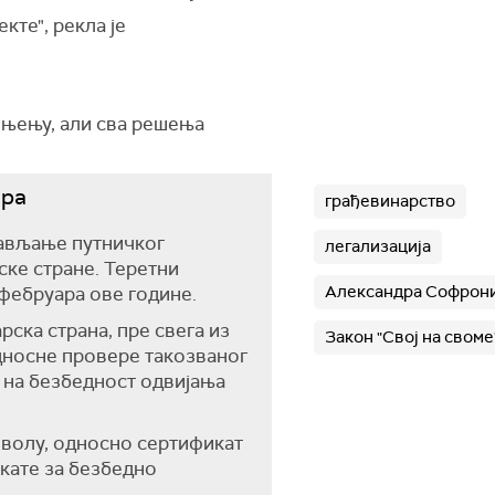
екте", рекла је
коњењу, али сва решења
ара
грађевинарство
тављање путничког
легализација
ске стране. Теретни
Александра Софрон
 фебруара ове године.
рска страна, пре свега из
Закон "Свој на своме
дносне провере такозваног
че на безбедност одвијања
зволу, односно сертификат
кате за безбедно