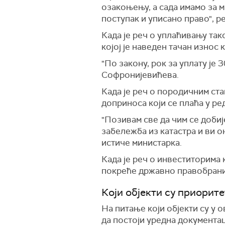
озакоњењу, а сада имамо за м
поступак и уписано право", р
Када је реч о уплаћивању так
којој је наведен тачан износ к
"По закону, рок за уплату је 
Софронијевићева.
Када је реч о породичним ста
доприноса који се плаћа у ре
"Позивам све да чим се добиј
забележба из катастра и ви 
истиче министарка.
Када је реч о инвеститорима 
покреће државно правобран
Који објекти су приорите
На питање који објекти су у 
да постоји уредна документац