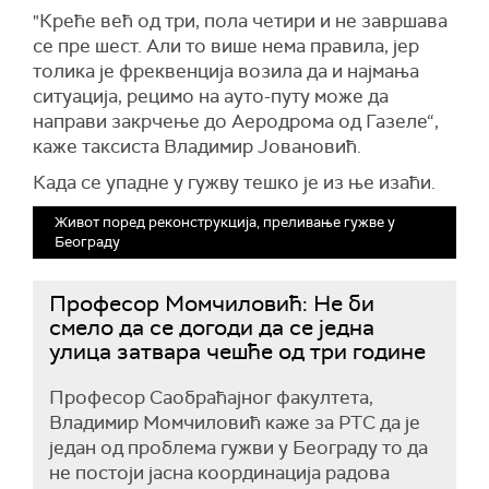
"Креће већ од три, пола четири и не завршава
се пре шест. Али то више нема правила, јер
толика је фреквенција возила да и најмања
ситуација, рецимо на ауто-путу може да
направи закрчење до Аеродрома од Газеле“,
каже таксиста Владимир Јовановић.
Када се упадне у гужву тешко је из ње изаћи.
Живот поред реконструкција, преливање гужве у
Београду
Професор Момчиловић: Не би
смело да се догоди да се једна
улица затвара чешће од три године
Професор Саобраћајног факултета,
Владимир Момчиловић каже за РТС да је
један од проблема гужви у Београду то да
не постоји јасна координација радова