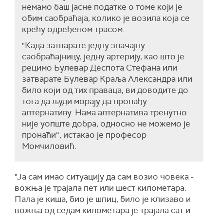
немамо баш јасне податке о томе који је
обим саобраћаја, колико је возила која се
крећу одређеном трасом.
"Када затварате једну значајну
саобраћајницу, једну артерију, као што је
рецимо Булевар Деспота Стефана или
затварате Булевар Краља Александра или
било који од тих праваца, ви доводите до
тога да људи морају да пронађу
алтернативу. Нама алтернатива тренутно
није уопште добра, односно не можемо је
пронаћи“, истакао је професор
Момчиловић.
"Ја сам имао ситуацију да сам возио човека -
вожња је трајала пет или шест километара.
Пала је киша, био је шпиц, било је клизаво и
вожња од седам километара је трајала сат и