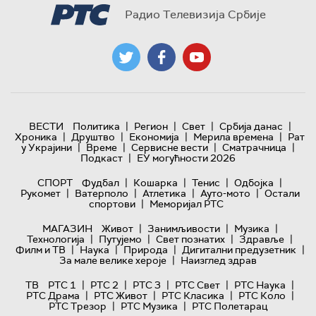
Радио Телевизија Србије
|
|
|
|
ВЕСТИ
Политика
Регион
Свет
Србија данас
|
|
|
|
Хроника
Друштво
Економија
Мерила времена
Рат
|
|
|
|
у Украјини
Време
Сервисне вести
Сматрачница
|
Подкаст
ЕУ могућности 2026
|
|
|
|
СПОРТ
Фудбал
Кошарка
Тенис
Одбојка
|
|
|
|
Рукомет
Ватерполо
Атлетика
Ауто-мото
Остали
|
спортови
Меморијал РТС
|
|
|
МАГАЗИН
Живот
Занимљивости
Музика
|
|
|
|
Технологијa
Путујемо
Свет познатих
Здравље
|
|
|
|
Филм и ТВ
Наука
Природа
Дигитални предузетник
|
За мале велике хероје
Наизглед здрав
|
|
|
|
|
ТВ
РТС 1
РТС 2
РТС 3
РТС Свет
РТС Наука
|
|
|
|
РТС Драма
РТС Живот
РТС Класика
РТС Коло
|
|
РТС Трезор
РТС Музика
РТС Полетарац