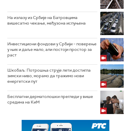
На излазу из Србије на Батровцима
вишесатно чекање, међузона испуњена
Инвестициони фондови у Србији – поверење
у њих и даље мало, али постоји простор за
раст
Шкобаљ: Потрошња струје лети достигла
зимски ниво, морамо да тражимо нови
енергетски пут
Бесплатни дерматолошки прегледи у више
средина на КиМ