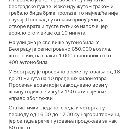
београдске гужве. Иако иду жутом траком и
требало би да брже пролазе, то најчешће није
случај. Понекад су возачи принуђени да
отворе врата и пусте путнике напоље, јер
возило стоји више од 10 минута.
На улицама је све више аутомобила. У
Београду је регистровано 650.000 возила,
што значи, на сваких 1.000 становника око
400 аутомобила.
У Београду је просечно време путовања од 18
до 20 минута на 10 пређених километара.
Просечан возач који свакодневно вози у
шпицу годишње изгуби 150 сати најмање -
управо због гужви.
Статистички гледано, среда и четвртак у
периоду од 16.30 до 17.30 су најгори термини,
јер се тада време путовања продужава за чак
60 одсто.