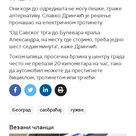
Они који до одредишта не могу пешке, траже
алтернативу. Славко Дринчић је решење
пронашао на електричном тротинету.
"Од Савског трга до Булевара краља
Александра, на месту где стојимо, треба једно
шест-седам минута“, каже Дринчић.
Током шпица, просечна брзина у центру града
често не прелази 20 километара на час, тако
да аутомобил можете да престигнете
бициклом, тротинетом или трчећи.
Београд
саобраћај
гужве
Везани чланци