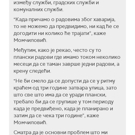
између служби, градских служби и
комуналних служби.
"Када причамо о радовима због хаварија,
то не можемо да предвидимо, ни кад ће се
догодити ни колико ће трајати“, каже
Момчиловић.
Међутим, како је рекао, често су то
плански радови где имамо током неколико
месеци да се таман заврше једни радови, а
крену следећи.
"Не би смело да се допусти да се у ритму
краћем од три године затвара улица, зато
што све што има да се уради плански,
требало би да се групише у том периоду
када је предвиђено, када је планирано и
затим да се чека три године“, каже
Момчиловић.
Сматра да је основни проблем што ми