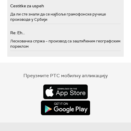
Cestitke za uspeh
Да ли сте знали да се најбоље грамофонске ручице
производе у Србији
Re: Eh...
Лесковачка спржа – производ са заштићеним географским
пореклом
Преузмите РТС мобилну апликацију