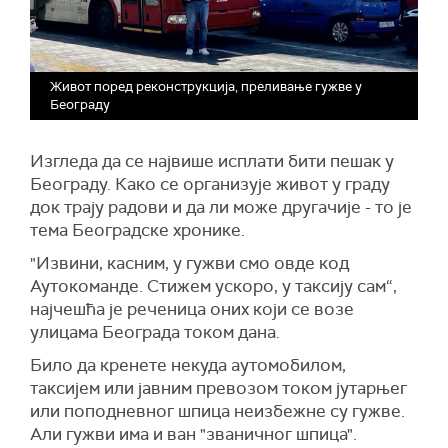
Живот поред реконструкција, преливање гужве у
Београду
Изгледа да се највише исплати бити пешак у
Београду. Како се организује живот у граду
док трају радови и да ли може другачије - то је
тема Београдске хронике.
"Извини, касним, у гужви смо овде код
Аутокоманде. Стижем ускоро, у таксију сам“,
најчешћа је реченица оних који се возе
улицама Београда током дана.
Било да кренете некуда аутомобилом,
таксијем или јавним превозом током јутарњег
или поподневног шпица неизбежне су гужве.
Али гужви има и ван "званичног шпица".