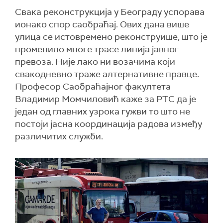
Свака реконструкција у Београду успорава
ионако спор саобраћај. Ових дана више
улица се истовремено реконструише, што је
променило многе трасе линија јавног
превоза. Није лако ни возачима који
свакодневно траже алтернативне правце.
Професор Саобраћајног факултета
Владимир Момчиловић каже за РТС да је
један од главних узрока гужви то што не
постоји јасна координација радова између
различитих служби.