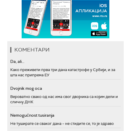
КОМЕНТАРИ
Da, ali...
Како преживети прва три дана катастрофе у Србији, и за
шта нас припрема ЕУ
Dvojnik mog oca
Вероватно свако од нас има свог двојника са којим дели и
сличну ДНК
Nemogućnost tusiranja
Не туширате се сваког дана – не стидите се, то је здраво