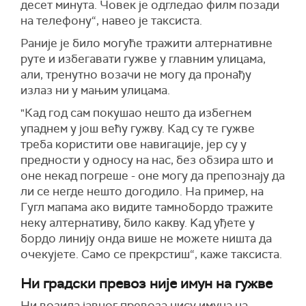
десет минута. Човек је одгледао филм позади
на телефону“, навео је таксиста.
Раније је било могуће тражити алтернативне
руте и избегавати гужве у главним улицама,
али, тренутно возачи не могу да пронађу
излаз ни у мањим улицама.
"Кад год сам покушао нешто да избегнем
упаднем у још већу гужву. Кад су те гужве
треба користити ове навигације, јер су у
предности у односу на нас, без обзира што и
оне некад погреше - оне могу да препознају да
ли се негде нешто догодило. На пример, на
Гугл мапама ако видите тамнобордо тражите
неку алтернативу, било какву. Kад уђете у
бордо линију онда више не можете ништа да
очекујете. Само се прекрстиш“, каже таксиста.
Ни градски превоз није имун на гужве
Ни возила јавног превоза нису имуна на