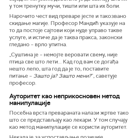
у том тренутку мучи, тишти или шта их боли.
Нарочито чест вид преваре јесте и такозвано
скидање магије. Професор Мандић указује на
то да постоје сајтови који нуде управо такве
услуге, и истиче да је таква пракса, законски
гледано – врло упитна.
„Суштина је – немојте веровати свему, није
птица све што лети... Кад год вам се догађа
нешто лепо, шта год да је то, поставите
питање –
Зашто ја? Зашто мени?
”, саветује
професор.
Ауторитет као неприкосновен метод
манипулације
Посебна врста превараната налази жртве тако
што се представљају као лекари. У том случају
као метод манипулације се користи ауторитет.
Некада је за успостављање позиције