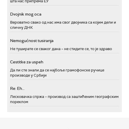
шта нас припрема ЕУ
Dvojnik mog oca
Вероватно свако од нас има свог двојника са којим дели и
сличну ДНК
Nemogućnost tusiranja
Не туширате се сваког дана – не стидите се, то је здраво
Cestitke za uspeh
Да ли сте знали да се најбоље грамофонске ручице
производе у Србији
Re: Eh...
Лесковачка спржа – производ са заштићеним географским
пореклом