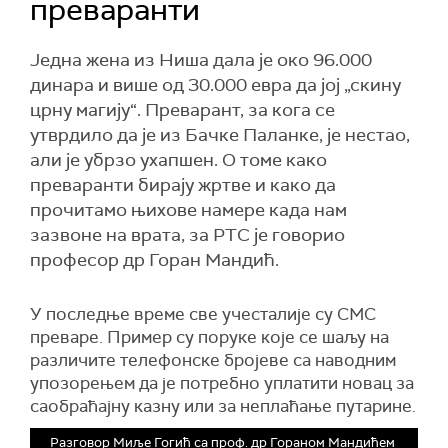
преваранти
Једна жена из Ниша дала је око 96.000
динара и више од 30.000 евра да јој „скину
црну магију“. Преварант, за кога се
утврдило да је из Бачке Паланке, је нестао,
али је убрзо ухапшен. О томе како
преваранти бирају жртве и како да
прочитамо њихове намере када нам
зазвоне на врата, за РТС је говорио
професор др Горан Мандић.
У последње време све учесталије су СМС
преваре. Пример су поруке које се шаљу на
различите телефонске бројеве са наводним
упозорењем да је потребно уплатити новац за
саобраћајну казну или за неплаћање путарине.
Разговор Миље Гогић са проф. др Гораном Мандићем