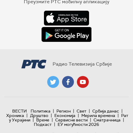
Преузмите РТС мобилну апликацију
Радио Телевизија Србије
|
|
|
|
ВЕСТИ
Политика
Регион
Свет
Србија данас
|
|
|
|
Хроника
Друштво
Економија
Мерила времена
Рат
|
|
|
|
у Украјини
Време
Сервисне вести
Сматрачница
|
Подкаст
ЕУ могућности 2026