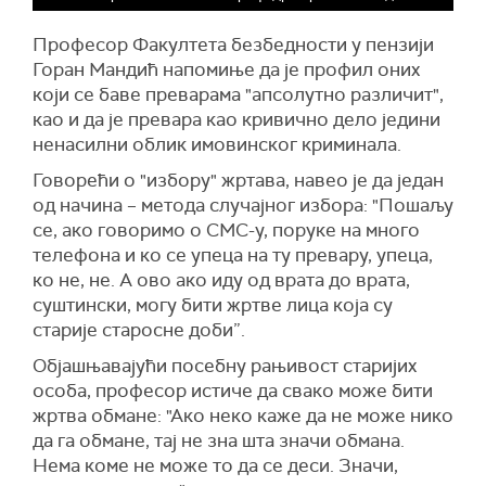
Професор Факултета безбедности у пензији
Горан Мандић напомиње да је профил оних
који се баве преварама "апсолутно различит",
као и да је превара као кривично дело једини
ненасилни облик имовинског криминала.
Говорећи о "избору" жртава, навео је да један
од начина – метода случајног избора: "Пошаљу
се, ако говоримо о СМС-у, поруке на много
телефона и ко се упеца на ту превару, упеца,
ко не, не. А ово ако иду од врата до врата,
суштински, могу бити жртве лица која су
старије старосне доби”.
Објашњавајући посебну рањивост старијих
особа, професор истиче да свако може бити
жртва обмане: "Ако неко каже да не може нико
да га обмане, тај не зна шта значи обмана.
Нема коме не може то да се деси. Значи,