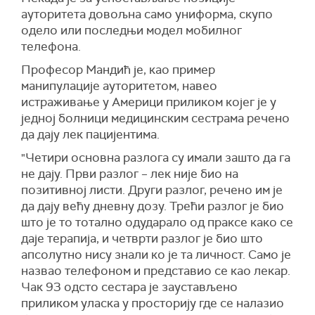
ауторитета довољна само униформа, скупо
одело или последњи модел мобилног
телефона.
Професор Мандић је, као пример
манипулације ауторитетом, навео
истраживање у Америци приликом којег је у
једној болници медицинским сестрама речено
да дају лек пацијентима.
"Четири основна разлога су имали зашто да га
не дају. Први разлог – лек није био на
позитивној листи. Други разлог, речено им је
да дају већу дневну дозу. Трећи разлог је био
што је то тотално одударало од праксе како се
даје терапија, и четврти разлог је био што
апсолутно нису знали ко је та личност. Само је
назвао телефоном и представио се као лекар.
Чак 93 одсто сестара је заустављено
приликом уласка у просторију где се налазио