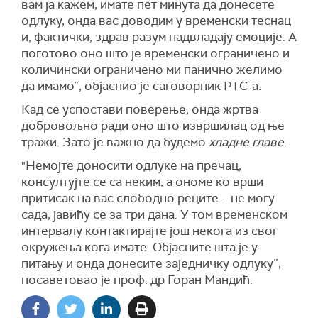
вам ја кажем, имате пет минута да донесете
одлуку, онда вас доводим у временски теснац
и, фактички, здрав разум надвладају емоције. А
поготово оно што је временски ограничено и
количински ограничено ми панично желимо
да имамо”, објаснио је саговорник РТС-а.
Кад се успостави поверење, онда жртва
добровољно ради оно што извршилац од ње
тражи. Зато је важно да будемо
хладне главе
.
"Немојте доносити одлуке на пречац,
консултујте се са неким, а ономе ко врши
притисак на вас слободно реците – не могу
сада, јавићу се за три дана. У том временском
интервалу контактирајте још некога из свог
окружења кога имате. Објасните шта је у
питању и онда донесите заједничку одлуку”,
посаветовао је проф. др Горан Мандић.