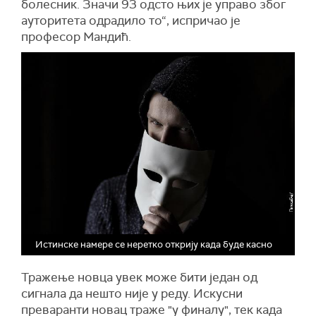
болесник. Значи 93 одсто њих је управо због
ауторитета одрадило то“, испричао је
професор Мандић.
Истинске намере се неретко открију када буде касно
Тражење новца увек може бити један од
сигнала да нешто није у реду. Искусни
преваранти новац траже "у финалу", тек када