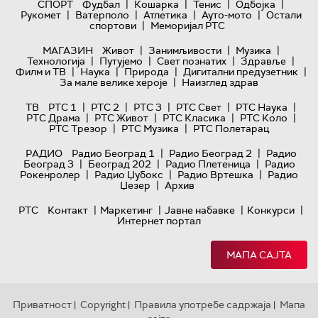
|
|
|
|
СПОРТ
Фудбал
Кошарка
Тенис
Одбојка
|
|
|
|
Рукомет
Ватерполо
Атлетика
Ауто-мото
Остали
|
спортови
Меморијал РТС
|
|
|
МАГАЗИН
Живот
Занимљивости
Музика
|
|
|
|
Технологијa
Путујемо
Свет познатих
Здравље
|
|
|
|
Филм и ТВ
Наука
Природа
Дигитални предузетник
|
За мале велике хероје
Наизглед здрав
|
|
|
|
|
ТВ
РТС 1
РТС 2
РТС 3
РТС Свет
РТС Наука
|
|
|
|
РТС Драма
РТС Живот
РТС Класика
РТС Коло
|
|
РТС Трезор
РТС Музика
РТС Полетарац
|
|
РАДИО
Радио Београд 1
Радио Београд 2
Радио
|
|
|
Београд 3
Београд 202
Радио Плетеница
Радио
|
|
|
Рокенролер
Радио Џубокс
Радио Вртешка
Радио
|
Џезер
Архив
|
|
|
|
РТС
Контакт
Маркетинг
Јавне набавке
Конкурси
Интернет портал
МАПА САЈТА
Приватност
Copyright
Правила употребе садржаја
Мапа
|
|
|