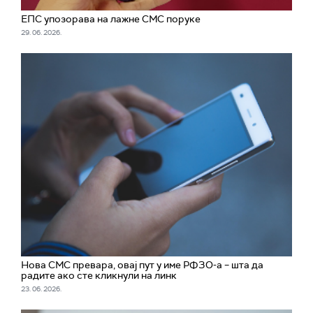
ЕПС упозорава на лажне СМС поруке
29. 06. 2026.
Нова СМС превара, овај пут у име РФЗО-а – шта да
радите ако сте кликнули на линк
23. 06. 2026.