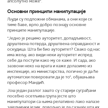
апсолутно може".
Основни принципи манипулације
Људи су подложни обманама, а они који се
тиме баве, врло добро познају основне
принципе манипулације.
"Једно је рецимо ауторитет, допадљивост,
друштвена потврда, друштвена оправданост и
оскудица. Шта би био ауторитет? Свако од нас
има жељу, ако види неки ауторитет испред
себе да поступи како му се каже. И сада, ако
зазвони неко на врата и каже долазимо из
инспекције, из министарства, логично је да ће
аутоматски поверовати да је то", објашњава
професор Мандић.
Још један разлог зашто су старији суграђани
посебно осетљива група јесте што
манипулатори са њима релативно лако налазе
заједнички језик, довољно је да сазнају шта их