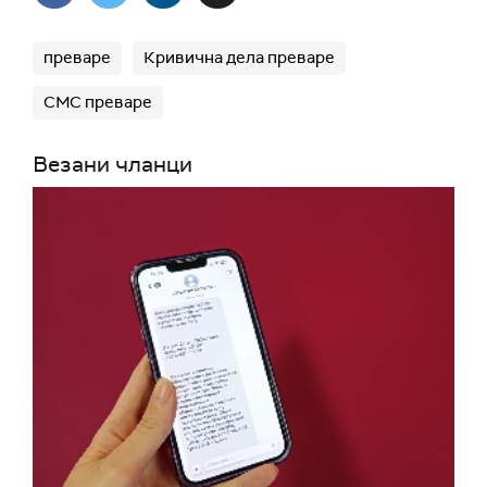
преваре
Кривична дела преваре
СМС преваре
Везани чланци