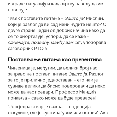
изграде ситуацију и када жртву наведу да им
поверује.
"Увек поставите питање –
Зашто ја
? Мислим,
који је разлог да ви сад мени нудите нешто? С
друге стране, један од добрих начина како да
се то амортизује, успори, да се каже –
Сачекајте, позваћу, јавићу вам се
”, упозорава
саговорник РТС-а.
Постављање питања као превентива
Чињеница је, међутим, да велики број нас
заправо не постави питање
Зашто ја
. Разлог
за то је прилично једноставан – его нам је
сувише велики да бисмо поверовали да неко
може да нас превари. Професор Мандић
понавља – свако може да буде преварен!
"Још једна ствар је важна – тенденција
оскудице, где је суштина 'узми или остави'. Ако