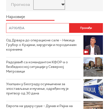
Прогноза
Најновије
Од Дрвара до операционе сале – Никица
Грубор о Крајини, хирургији и породичним
коренима
Радојевић са командантом КФОР-а о
безбедносној ситуацији у Северној
Митровици
Ухапшен у Београду осумњичени за
злостављање и мучење, одређен му је
притвор од 30 дана
Европа на удару суше – Дунав и Рајна на