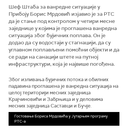
Шеф Штаба за ванредне ситуације у
Прибоју Борис Мрдовић изјавио је за РТС
да је стање под контролом у четири месне
заједнице у којима је проглашена ванредна
ситуација због бујичних поплава. Он је
додао да су водостаји у стагнацији, да су
углавном поплављени помоћни објекти и да
се ради на санацији штете на путној
инфраструктури, која је највише погођена.
Због изливања бујичних потока и обилних
падавина проглашена је ванредна ситуација на
целој територији месних заједница
Крајчиновићи и Забрњица и у деловима
месних заједница Саставци и Бучје.
Гостовање Бориса Мрдовића у Јутарњем програму
РТС-а