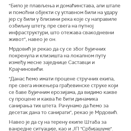
"Било је плављења и домаћинстава, али штале
и помоћни објекти су углавном били на удару
јер су били у близини река које су направиле
озбиљну штету, пре свега на путној
инфраструктури, што отежава свакодневни
живот", навео је он.
Мрдовић је рекао да су се због бујичних
покренула и клизишта на локалном путу
између месне заједнице Саставци и
Крајчиновићи.
"Данас ћемо имати процене стручних екипа,
пре свега инжењера грађевинске струке који
се баве бујичним ерозијама, да видимо какве
су процене и каква ће бити динамика
санирања тих штета. Рачунамо да ћемо за
десетак дана то санирати", рекао је Мрдовић.
Навео је да су на терену екипе Штаба за
ванредне ситуације, као и ЈП "Србијашуме".