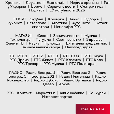
|
|
|
|
Хроника
Друштво
Економија
Мерила времена
Рат
|
|
|
|
у Украјини
Време
Сервисне вести
Сматрачница
|
Подкаст
ЕУ могућности 2026
|
|
|
|
СПОРТ
Фудбал
Кошарка
Тенис
Одбојка
|
|
|
|
Рукомет
Ватерполо
Атлетика
Ауто-мото
Остали
|
спортови
Меморијал РТС
|
|
|
МАГАЗИН
Живот
Занимљивости
Музика
|
|
|
|
Технологијa
Путујемо
Свет познатих
Здравље
|
|
|
|
Филм и ТВ
Наука
Природа
Дигитални предузетник
|
За мале велике хероје
Наизглед здрав
|
|
|
|
|
ТВ
РТС 1
РТС 2
РТС 3
РТС Свет
РТС Наука
|
|
|
|
РТС Драма
РТС Живот
РТС Класика
РТС Коло
|
|
РТС Трезор
РТС Музика
РТС Полетарац
|
|
РАДИО
Радио Београд 1
Радио Београд 2
Радио
|
|
|
Београд 3
Београд 202
Радио Плетеница
Радио
|
|
|
Рокенролер
Радио Џубокс
Радио Вртешка
Радио
|
Џезер
Архив
|
|
|
|
РТС
Контакт
Маркетинг
Јавне набавке
Конкурси
Интернет портал
МАПА САЈТА