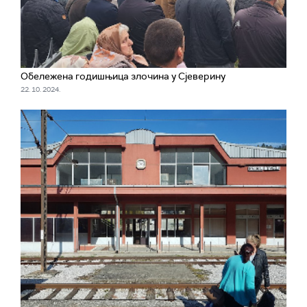
Обележена годишњица злочина у Сјеверину
22. 10. 2024.