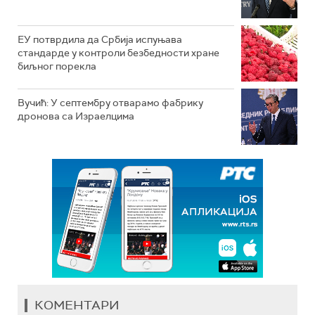
ЕУ потврдила да Србија испуњава
стандарде у контроли безбедности хране
биљног порекла
Вучић: У септембру отварамо фабрику
дронова са Израелцима
КОМЕНТАРИ