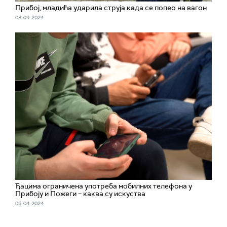
Прибој, младића ударила струја када се попео на вагон
08. 09. 2024.
Ђацима ограничена употреба мобилних телефона у
Прибоју и Пожеги – каква су искуства
05. 04. 2024.