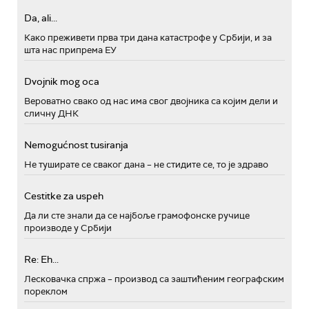
Da, ali...
Како преживети прва три дана катастрофе у Србији, и за
шта нас припрема ЕУ
Dvojnik mog oca
Вероватно свако од нас има свог двојника са којим дели и
сличну ДНК
Nemogućnost tusiranja
Не туширате се сваког дана – не стидите се, то је здраво
Cestitke za uspeh
Да ли сте знали да се најбоље грамофонске ручице
производе у Србији
Re: Eh...
Лесковачка спржа – производ са заштићеним географским
пореклом