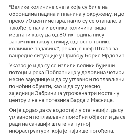
"Велике количине снега које су биле на
обронцима падина и планина у окружењу, и до
преко 70 центиметара, нагло су се отапале, а
такође је пала и велика количина киша -
мештани кажу да од 80-их година нису
запамтили такву стихију, односно толике
количине падавина", рекао је шеф Штаба за
ванредне ситуације у Прибоју Борис Мрдовић.
Указао је и да су се излили велики бујични
потоци и река Поблаћница у деловима четири
месне заједнице и да су углавном поплављени
помоћни објекти, као и да су у месној
заједници Забриница угрожена три моста - у
центру и на на потезима Варда и Маснице.
Он је додао да су водостаји у стагнацији, да су
углавном поплављени помоћни објекти и да се
ради на санацији штете на путној
инфраструктури, која је највише погођена.