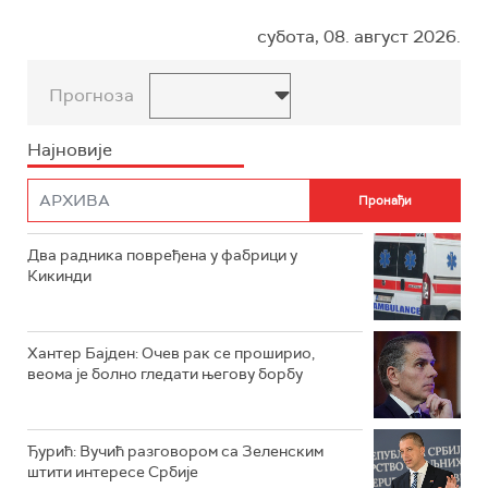
субота, 08. август 2026.
Прогноза
Најновије
Два радника повређена у фабрици у
Кикинди
Хантер Бајден: Очев рак се проширио,
веома је болно гледати његову борбу
Ђурић: Вучић разговором са Зеленским
штити интересе Србије