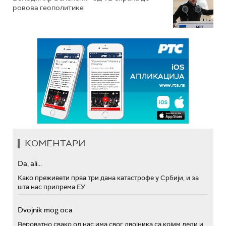
ровова геополитике
КОМЕНТАРИ
Da, ali...
Како преживети прва три дана катастрофе у Србији, и за
шта нас припрема ЕУ
Dvojnik mog oca
Вероватно свако од нас има свог двојника са којим дели и