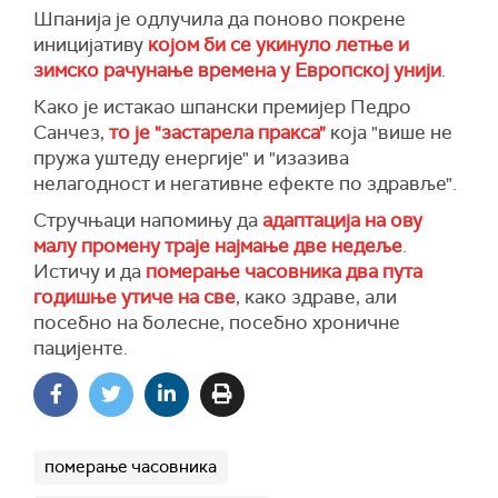
Шпанија је одлучила да поново покрене
иницијативу
којом би се укинуло летње и
зимско рачунање времена у Европској унији
.
Како је истакао шпански премијер Педро
Санчез,
то је "застарела пракса"
која "више не
пружа уштеду енергије" и "изазива
нелагодност и негативне ефекте по здравље".
Стручњаци напомињу да
адаптација на ову
малу промену траје најмање две недеље
.
Истичу и да
померање часовника два пута
годишње утиче на све
, како здраве, али
посебно на болесне, посебно хроничне
пацијенте.
померање часовника