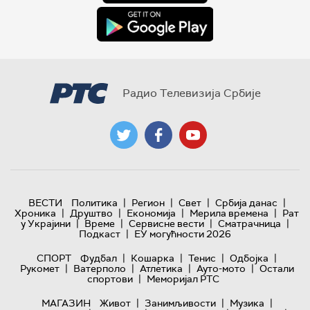
Радио Телевизија Србије
|
|
|
|
ВЕСТИ
Политика
Регион
Свет
Србија данас
|
|
|
|
Хроника
Друштво
Економија
Мерила времена
Рат
|
|
|
|
у Украјини
Време
Сервисне вести
Сматрачница
|
Подкаст
ЕУ могућности 2026
|
|
|
|
СПОРТ
Фудбал
Кошарка
Тенис
Одбојка
|
|
|
|
Рукомет
Ватерполо
Атлетика
Ауто-мото
Остали
|
спортови
Меморијал РТС
|
|
|
МАГАЗИН
Живот
Занимљивости
Музика