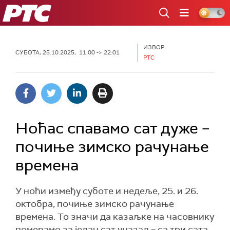
РТС
ИЗВОР:
СУБОТА, 25.10.2025, 11:00 -> 22:01
РТС
Ноћас спавамо сат дуже –
почиње зимско рачунање
времена
У ноћи између суботе и недеље, 25. и 26.
октобра, почиње зимско рачунање
времена. То значи да казаљке на часовнику
померамо за један сат уназад – са три сата