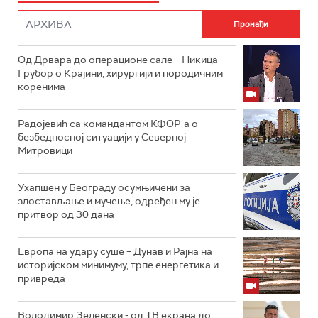
Од Дрвара до операционе сале – Никица
Грубор о Крајини, хирургији и породичним
коренима
Радојевић са командантом КФОР-а о
безбедносној ситуацији у Северној
Митровици
Ухапшен у Београду осумњичени за
злостављање и мучење, одређен му је
притвор од 30 дана
Европа на удару суше – Дунав и Рајна на
историјском минимуму, трпе енергетика и
привреда
Володимир Зеленски - од ТВ екрана до