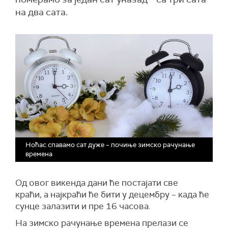
на два сата.
Ноћас спавамо сат дуже – почиње зимско рачунање
времена
Од овог викенда дани ће постајати све
краћи, а најкраћи ће бити у децембру – када ће
сунце залазити и пре 16 часова.
На зимско рачунање времена прелази се