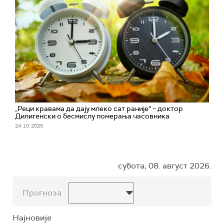
„Реци кравама да дају млеко сат раније“ – доктор
Дилигенски о бесмислу померања часовника
24. 10. 2025.
субота, 08. август 2026.
Прогноза
Најновије