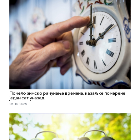
Почело зимско рачунање времена, казаљке померене
један сат уназад
26. 10. 2025.