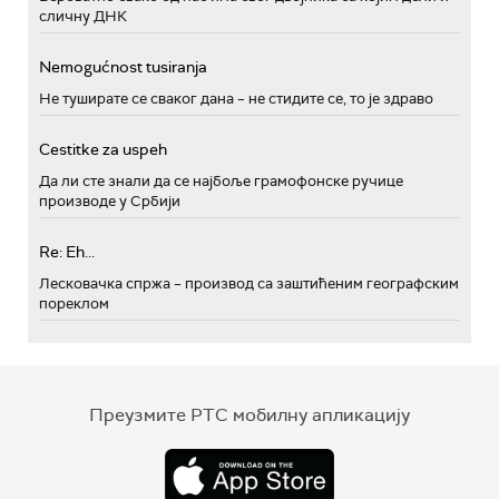
сличну ДНК
Nemogućnost tusiranja
Не туширате се сваког дана – не стидите се, то је здраво
Cestitke za uspeh
Да ли сте знали да се најбоље грамофонске ручице
производе у Србији
Re: Eh...
Лесковачка спржа – производ са заштићеним географским
пореклом
Преузмите РТС мобилну апликацију