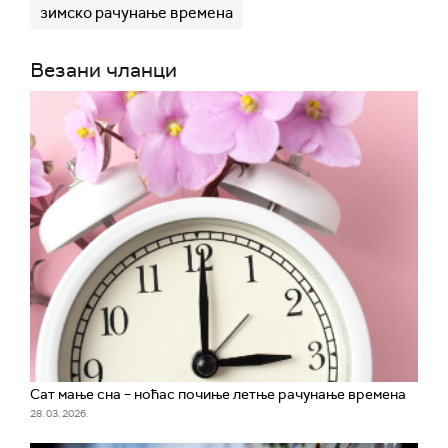
зимско рачунање времена
Везани чланци
Сат мање сна – ноћас почиње летње рачунање времена
28. 03. 2026.