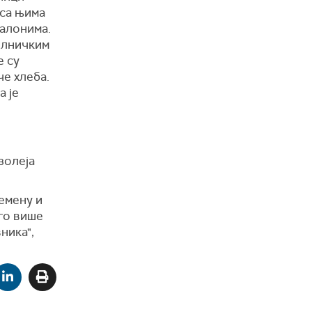
 са њима
салонима.
болничким
е су
че хлеба.
а је
золеја
емену и
ого више
ника",