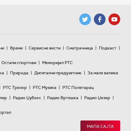
|
|
|
|
|
ни
Време
Сервисне вести
Сматрачница
Подкаст
|
Остали спортови
Меморијал РТС
|
|
|
ка
Природа
Дигитални предузетник
За мале велике
|
|
|
РТС Трезор
РТС Музика
РТС Полетарац
|
|
|
|
лер
Радио Џубокс
Радио Вртешка
Радио Џезер
ортал
МАПА САЈТА