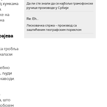
д хумкама
Да ли сте знали да се најбоље грамофонске
ручице производе у Србији
.
ке на
Re: Eh...
вна
Лесковачка спржа – производ са
заштићеним географским пореклом
рајева
ка гробља
 налази
себно
, људи
наводи
.
е
, што
робојем