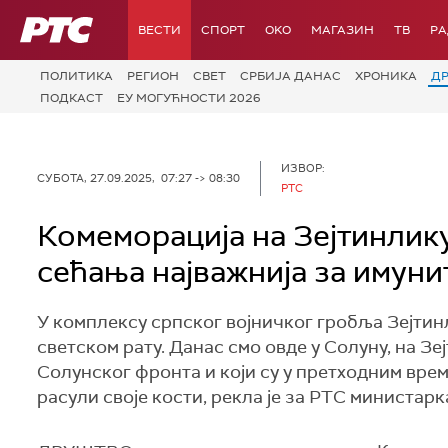
РТС
ВЕСТИ
СПОРТ
OKO
МАГАЗИН
ТВ
Р
ПОЛИТИКА
РЕГИОН
СВЕТ
СРБИЈА ДАНАС
ХРОНИКА
Д
ПОДКАСТ
ЕУ МОГУЋНОСТИ 2026
ИЗВОР:
СУБОТА, 27.09.2025, 07:27 -> 08:30
РТС
Комеморација на Зејтинлик
сећања најважнија за имуни
У комплексу српског војничког гробља Зејти
светском рату. Данас смо овде у Солуну, на Зе
Солунског фронта и који су у претходним вре
расули своје кости, рекла је за РТС министа