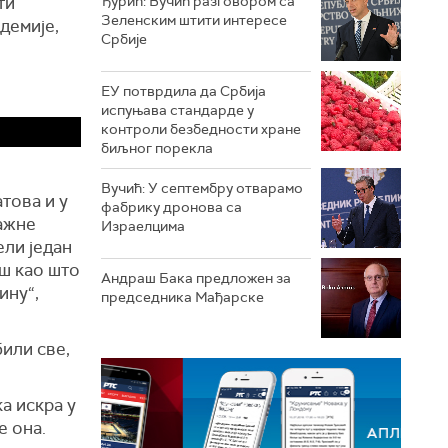
ти
Ђурић: Вучић разговором са
Зеленским штити интересе
демије,
Србије
ЕУ потврдила да Србија
испуњава стандарде у
контроли безбедности хране
биљног порекла
Вучић: У септембру отварамо
това и у
фабрику дронова са
важне
Израелцима
ели један
аш као што
Андраш Бакa предложен за
ину“,
председника Мађарске
били све,
а искра у
е она
.