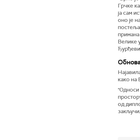
Грчке ка
ја сам и
оно је н
постељам
примана 
Велике у
Ђурђеви
Обнова
Најавила
како на 
"Односи 
простору
од дипло
закључи