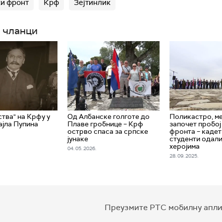
и фронт
Крф
Зејтинлик
 чланци
ства" на Крфу у
Од Албанске голготе до
Поликастро, ме
ајла Пупина
Плаве гробнице – Крф
започет пробој
острво спаса за српске
фронта – кадет
јунаке
студенти одали
херојима
04. 05. 2026.
28. 09. 2025.
Преузмите РТС мобилну апли