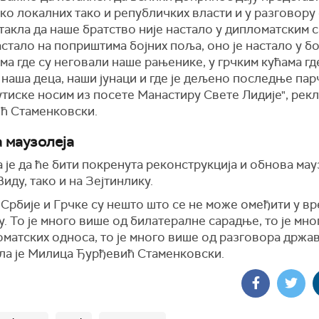
ко локалних тако и републичких власти и у разговору
стакла да наше братство није настало у дипломатским 
астало на поприштима бојних поља, оно је настало у 
а где су неговали наше рањенике, у грчким кућама гд
наша деца, наши јунаци и где је дељено последње пар
тиске носим из посете Манастиру Свете Лидије", рекл
ћ Стаменковски.
 маузолеја
 је да ће бити покренута реконструкција и обнова мау
Виду, тако и на Зејтинлику.
Србије и Грчке су нешто што се не може омеђити у вр
. То је много више од билатералне сарадње, то је мн
матских односа, то је много више од разговора држав
ла је Милица Ђурђевић Стаменковски.