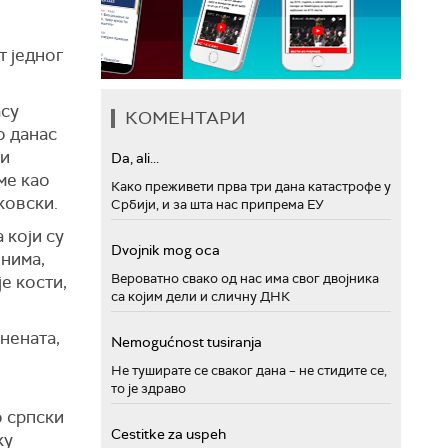
т једног
асу
КОМЕНТАРИ
о данас
ћи
Da, ali...
ме
као
Како преживети прва три дана катастрофе у
ковски
.
Србији, и за шта нас припрема ЕУ
 који су
Dvojnik mog oca
енима,
Вероватно свако од нас има свог двојника
е кости,
са којим дели и сличну ДНК
инената,
Nemogućnost tusiranja
Не туширате се сваког дана – не стидите се,
то је здраво
о
с
рпски
Cestitke za uspeh
ку