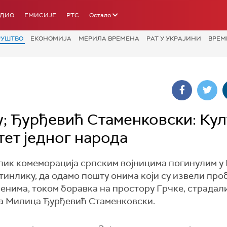
АДИО
ЕМИСИЈЕ
РТС
Остало
РУШТВО
ЕКОНОМИЈА
МЕРИЛА ВРЕМЕНА
РАТ У УКРАЈИНИ
ВРЕМ
у; Ђурђевић Стаменковски: Кул
тет једног народа
нлик комеморација српским војницима погинулим у
јтинлику, да одамо пошту онима који су извели про
менима, током боравка на простору Грчке, страдал
рка Милица Ђурђевић Стаменковски.