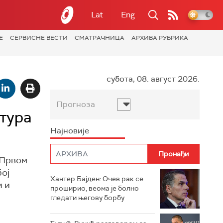
Lat
Eng
Е
СЕРВИСНЕ ВЕСТИ
СМАТРАЧНИЦА
АРХИВА РУБРИКА
субота, 08. август 2026.
Прогноза
тура
Најновије
 Првом
бој
Хантер Бајден: Очев рак се
и и
проширио, веома је болно
гледати његову борбу