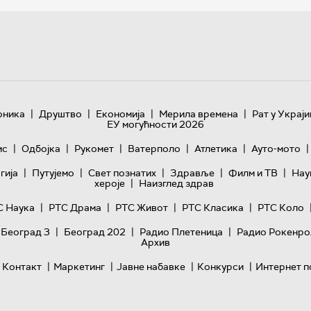
|
|
|
|
оника
Друштво
Економија
Мерила времена
Рат у Украји
ЕУ могућности 2026
|
|
|
|
|
|
ис
Одбојка
Рукомет
Ватерполо
Атлетика
Ауто-мото
|
|
|
|
|
гијa
Путујемо
Свет познатих
Здравље
Филм и ТВ
Нау
|
хероје
Наизглед здрав
|
|
|
|
С Наука
РТС Драма
РТС Живот
РТС Класика
РТС Коло
|
|
|
 Београд 3
Београд 202
Радио Плетеница
Радио Рокенро
Архив
|
|
|
|
Контакт
Маркетинг
Јавне набавке
Конкурси
Интернет п