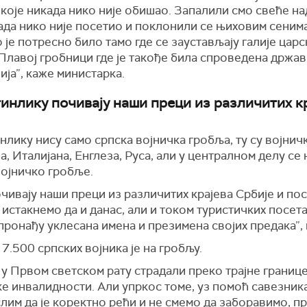
које никада нико није обишао. Запалили смо свеће на
ада нико није посетио и поклонили се њиховим сенима
је потресно било тамо где се заустављају галије царс
П
лавој гробници где је такође била спроведена држа
ија”,
каже министарка.
тинлику почивају наши преци из различитих к
инлику
нису само српска војничка гробља, ту су војнич
, Италијана, Енглеза, Руса, али у централном делу се
војничко гробље.
чивају наши преци из различитих крајева Србије и по
 истакнемо да и данас,
али и
током туристичких посета
пронађу уклесана имена и презимена својих предака”,
7.500 српских војника је на гробљу.
у
у Првом светском рату страдали преко трајне границ
е инвалидности. Али упркос томе, уз помоћ савезника
лим да је коректно рећи и не смемо да заборавимо, п