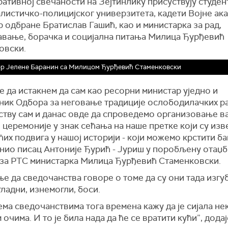
ативној свечаности на Зејтинлику присуствују студен
листичко-полицијског универзитета, кадети Војне ака
р одбране Братислав Гашић,
као и
министарка за рад,
вање, борачка и социјална питања Милица Ђурђевић
овски.
р Јелене Баранин са Милицом Ђурђевић Стаменковски
је да истакнем да
сам
као ресорни министар уједно и
дник
О
дбора за неговање традиције ослободилачких ра
јству сам и данас овде да спроведемо организовање 
 церемоније у знак сећања на наше
пре
т
ке
који су изв
ћих подвига у нашој историји - који можемо крстити б
инио писац Антоније Ђурић - Јуриш у поробљену
ота
џ
б
 за РТС
министарка Милица Ђурђевић Стаменковски.
ње да
сведочанства говоре о томе да су они тада изгу
ладни, изнемогли, боси.
ема сведочанствима тога времена кажу да је сијала нек
очима. И то је била нада да ће се вратити кући”,
додај