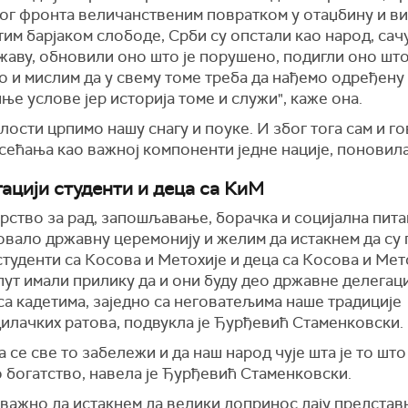
ог фронта величанственим повратком у
ота
џ
бину
и в
им барјаком слободе, Срби су опстали као народ, сач
жаву, обновили оно што је порушено, подигли оно што
 и мислим да у свему томе треба да нађемо одређену
ње услове јер историја томе и служи",
каже она.
лости црпимо нашу снагу и поуке. И због тога сам и г
сећања као важној компоненти једне нације, поновила 
гацији студенти и деца са КиМ
ство за рад, запошљавање, борачка и социјална пита
овало државну церемонију и желим да истакнем да су 
студенти са Косова и Метохије и деца са Косова и Мето
пут имали прилику да и они буду део државне делегац
са кадетима, заједно са неговатељима
н
аше традиције
илачких ратова, подвукла је Ђурђевић Стаменковски.
а се све то забележи и да наш народ чује шта је то шт
 богатство, навела је Ђурђевић Стаменковски.
 важно да истакнем да велики допринос дају представ