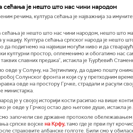
а сећања је нешто што нас чини народом
еним речима, к
ултура сећања је најважнија за имуните
 сећања је нешто што нас чини народом, нешто што м
 у нацију. Култура сећања српског народа је нешто шт
о да подигнемо на највиши могући ниво и да стварају
чки културни простор, оплеменимо и обогатимо
нас са
таквих славних предака”,
истакла је Ђурђевић Стамен
о овде у Солуну, на
Зе
ј
тинлику
,
да
одамо пошту онима
робој Солунског фронта и који су у претходним врем
равка овде на простору Грчке, страдали и расули свој
је министарка.
арод је у својој историји кости расипао на више конт
ко је овде у Грчкој остао део његове душе,
истакла је
.
 смо започели све државне протоколе обележавањем
вања
с
рпске војске
на Крфу,
тамо где је први пут крочи
осле страховите албанске голготе. Били смо у обилас