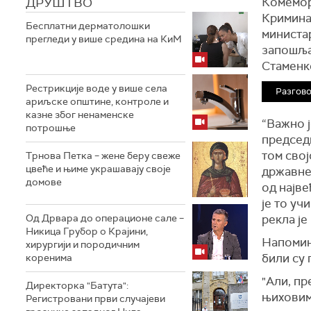
ДРУШТВО
Комемор
Кримина
Бесплатни дерматолошки
министа
прегледи у више средина на КиМ
запошља
Стаменк
Рестрикције воде у више села
Разгово
ариљске општине, контроле и
казне због ненаменске
“
В
ажно 
потрошње
предсе
том сво
Трнова Петка – жене беру свеже
цвеће и њиме украшавају своје
државне
домове
од најве
је то уч
Од Дрвара до операционе сале –
рекла је
Никица Грубор о Крајини,
Напоми
хирургији и породичним
били су
г
коренима
"
А
ли, пр
Директорка "Батута":
њиховим 
Регистровани први случајеви