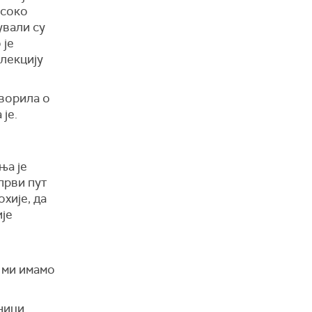
исоко
ували су
 је
 лекцију
оворила о
је.
ња је
први пут
хије, да
ије
о ми имамо
ници