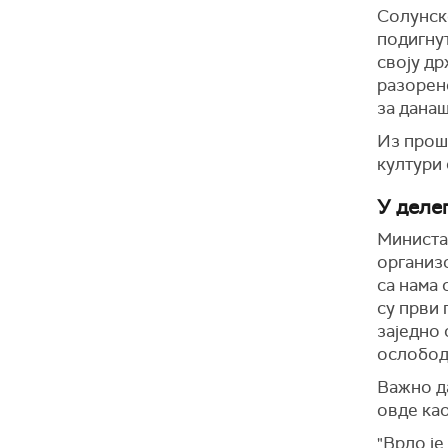
Солунск
подигнут
своју др
разорено
за данаш
И
з прош
култури 
У деле
Министар
организ
са нама 
су први 
заједно 
ослобод
В
ажно д
овде као
"Врло је