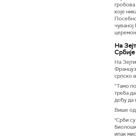
гробова 
које ник
Посебно 
чуваној
церемон
На Зеј
Србије
Н
а
Зе
ј
т
Француза
српско 
“Тамо по
треба да
дођу да 
Више од 
"Срби
с
биолошк
ипак мис