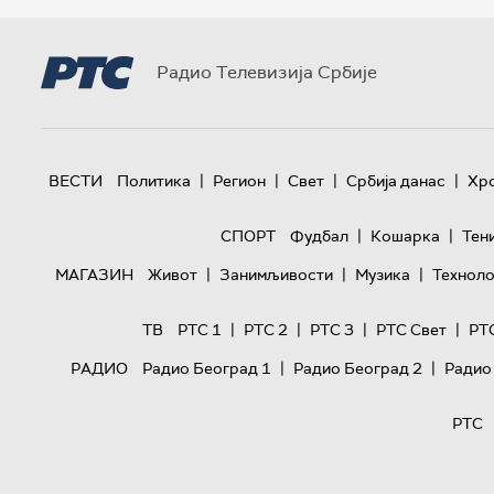
Радио Телевизија Србије
|
|
|
|
ВЕСТИ
Политика
Регион
Свет
Србија данас
Хр
|
|
СПОРТ
Фудбал
Кошарка
Тен
|
|
|
МАГАЗИН
Живот
Занимљивости
Музика
Техноло
|
|
|
|
ТВ
РТС 1
РТС 2
РТС 3
РТС Свет
РТ
|
|
РАДИО
Радио Београд 1
Радио Београд 2
Радио
РТС