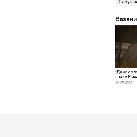
Солунск
Везани
"Дани срп
знаку Мих
10. 05. 2026.