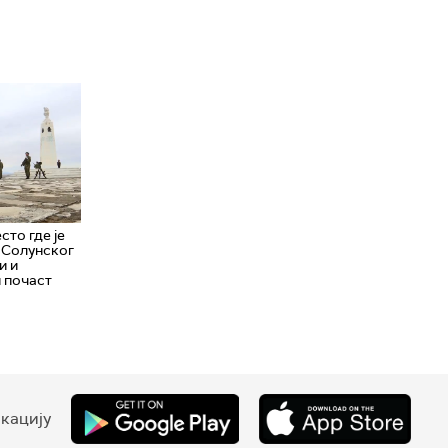
сто где је
 Солунског
и и
 почаст
кацију