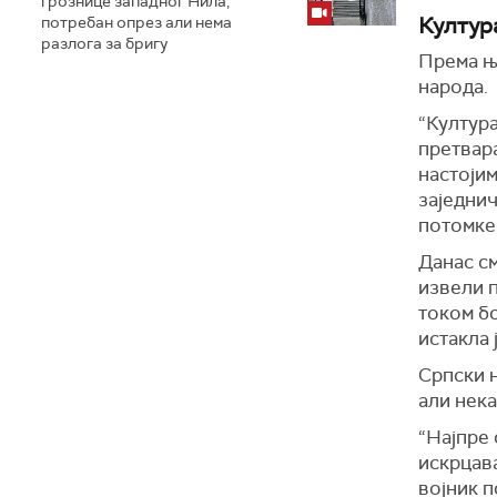
грознице западног Нила,
Култур
потребан опрез али нема
разлога за бригу
Према њ
народа.
“Култура
претвара
настојим
заједни
потомке 
Данас см
извели п
током бо
истакла 
Српски н
али нека
“Најпре
искрца
војник п