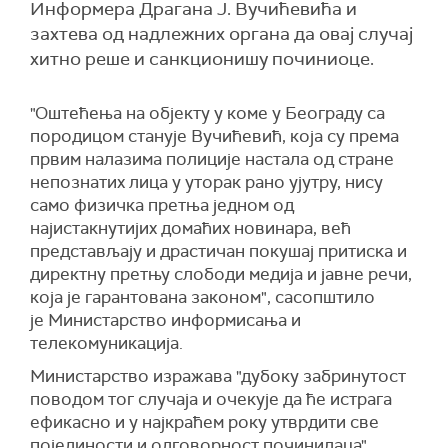
Информера Драгана Ј. Вучићевића и
захтева од надлежних органа да овај случај
хитно реше и санкционишу починиоце.
"Оштећења на објекту у коме у Београду са
породицом станује Вучићевић, која су према
првим налазима полиције настала од стране
непознатих лица у уторак рано ујутру, нису
само физичка претња једном од
најистакнутијих домаћих новинара, већ
представљају и драстичан покушај притиска и
директну претњу слободи медија и јавне речи,
која је гарантована законом", сасопштило
је Министарство информисања и
телекомуникација.
Министарство изражава "дубоку забринутост
поводом тог случаја и очекује да ће истрага
ефикасно и у најкраћем року утврдити све
појединости и одговорност починилаца".