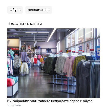
Обућа
рекламација
Везани чланци
ЕУ забранила уништавање непродате одеће и обуће
20. 07. 2026.