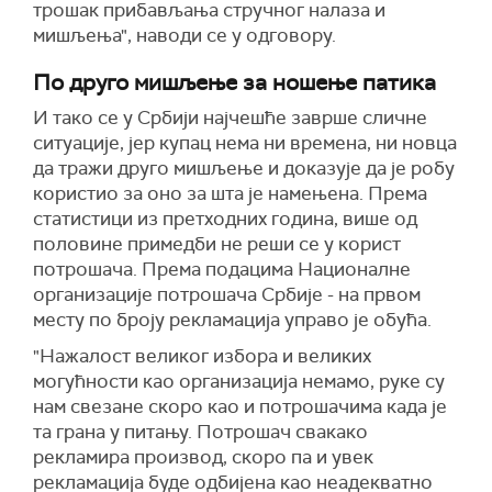
трошак прибављања стручног налаза и
мишљења", наводи се у одговору.
По друго мишљење за ношење патика
И тако се у Србији најчешће заврше сличне
ситуације, јер купац нема ни времена, ни новца
да тражи друго мишљење и доказује да је робу
користио за оно за шта је намењена. Према
статистици из претходних година, више од
половине примедби не реши се у корист
потрошача. Према подацима Националне
организације потрошача Србије - на првом
месту по броју рекламација управо је обућа.
"Нажалост великог избора и великих
могућности као организација немамо, руке су
нам свезане скоро као и потрошачима када је
та грана у питању. Потрошач свакако
рекламира производ, скоро па и увек
рекламација буде одбијена као неадекватно