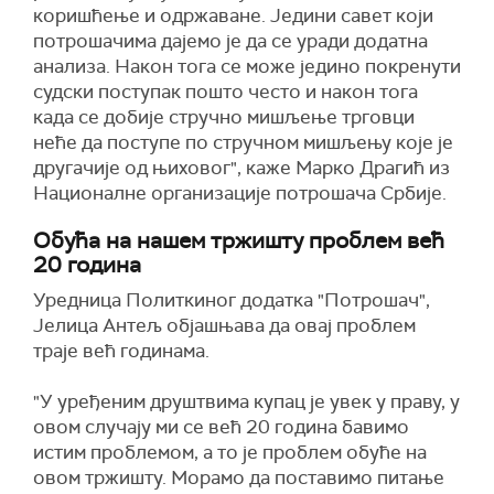
коришћење и одржаване. Једини савет који
потрошачима дајемо је да се уради додатна
анализа. Након тога се може једино покренути
судски поступак пошто често и након тога
када се добије стручно мишљење трговци
неће да поступе по стручном мишљењу које је
другачије од њиховог", каже Марко Драгић из
Националне организације потрошача Србије.
Обућа на нашем тржишту проблем већ
20 година
Уредница Политкиног додатка "Потрошач",
Јелица Антељ објашњава да овај проблем
траје већ годинама.
"У уређеним друштвима купац је увек у праву, у
овом случају ми се већ 20 година бавимо
истим проблемом, а то је проблем обуће на
овом тржишту. Морамо да поставимо питање