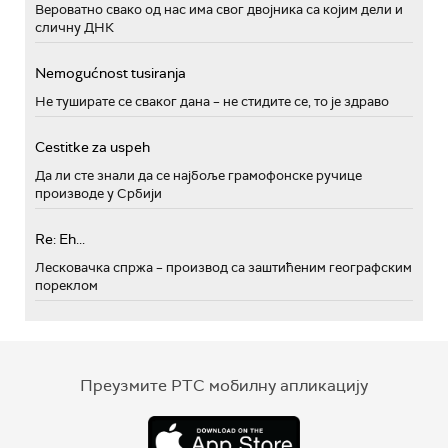
Вероватно свако од нас има свог двојника са којим дели и
сличну ДНК
Nemogućnost tusiranja
Не туширате се сваког дана – не стидите се, то је здраво
Cestitke za uspeh
Да ли сте знали да се најбоље грамофонске ручице
производе у Србији
Re: Eh...
Лесковачка спржа – производ са заштићеним географским
пореклом
Преузмите РТС мобилну апликацију