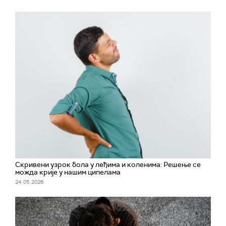
Скривени узрок бола у леђима и коленима: Решење се
можда крије у нашим ципелама
24. 05. 2026.