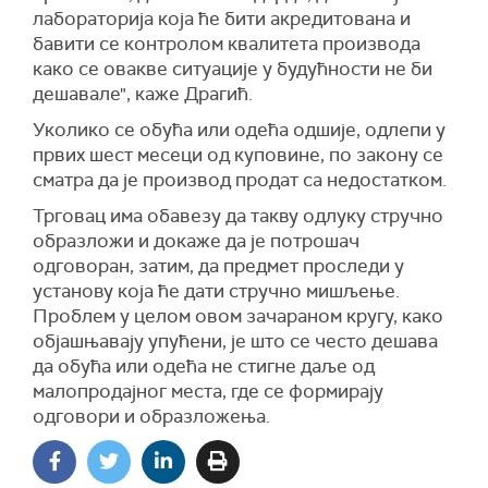
лабораторија која ће бити акредитована и
бавити се контролом квалитета производа
како се овакве ситуације у будућности не би
дешавале", каже Драгић.
Уколико се обућа или одећа одшије, одлепи у
првих шест месеци од куповине, по закону се
сматра да је производ продат са недостатком.
Трговац има обавезу да такву одлуку стручно
образложи и докаже да је потрошач
одговоран, затим, да предмет проследи у
установу која ће дати стручно мишљење.
Проблем у целом овом зачараном кругу, како
објашњавају упућени, је што се често дешава
да обућа или одећа не стигне даље од
малопродајног места, где се формирају
одговори и образложења.