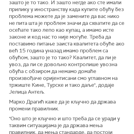
зашто је то тако. И зашто негде ако сте имали
прилику у иностранству када купите обућу без
проблема можете да је замените да вас нико
не пита шта је проблем значи да схватите да се
осећате тако лепо као купац, а имамо исте
законе и код нас то није могуће. Треба да
поставимо питање заиста квалитета обуће ако
већ 15 година уназад имамо проблем са
обућом, зашто је то тако? Квалитет, да ли је
увоз, да ли се довољно контролише увозна
обућа с обзиром да немамо домаће
произвођаче оријентисани смо углавном на
тржиште Кине, Турске и тако даље", додаје
Јелица Антељ.
Марко Драгић каже да је кључно да држава
промени правилник.
"Оно што је кључно и што треба да се уради у
таквим ситуацијама је да држава мења
правилник, да мења стандарде, да постоји