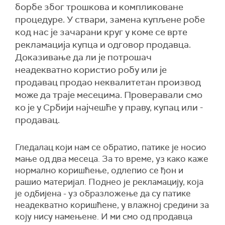
борбе због трошкова и компликоване
процедуре. У ствари, замена купљене робе
код нас је зачарани круг у коме се врте
рекламација купца и одговор продавца.
Доказивање да ли је потрошач
неадекватно користио робу или је
продавац продао неквалитетан производ
може да траје месецима. Проверавали смо
ко је у Србији најчешће у праву, купац или -
продавац.
Гледалац који нам се обратио, патике је носио
мање од два месеца. За то време, уз како каже
нормално коришћење, одлепио се ђон и
рашио материјал. Поднео је рекламацију, која
је одбијена - уз образложење да су патике
неадекватно коришћене, у влажној средини за
коју нису намењене. И ми смо од продавца