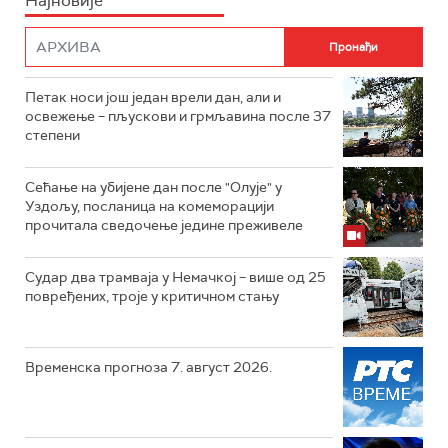
Најновије
Петак носи још један врели дан, али и
освежење – пљускови и грмљавина после 37
степени
Сећање на убијене дан после "Олује" у
Уздољу, посланица на комеморацији
прочитала сведочење једине преживеле
Судар два трамваја у Немачкој – више од 25
повређених, троје у критичном стању
Временска прогноза 7. август 2026.