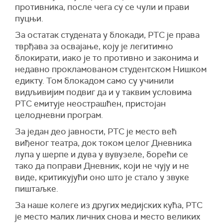
противника, после чега су се чули и прави
пуцњи.
За остатак студената у блокади, РТС је права
тврђава за освајање, коју је легитимно
блокирати, иако је то противно и законима и
недавно прокламованом
студентском Нишком
едикту. Том блокадом само су учинили
видљивијим подвиг да и у таквим условима
РТС емитује неострашћен, пристојан
целодневни програм.
За један део јавности, РТС је место већ
виђеног театра, док током целог Дневника
лупа у шерпе и дува у вувузеле, борећи се
тако да поправи Дневник, који не чују и не
виде, критикујући оно што је стало у звуке
пиштаљке.
За наше колеге из других медијских кућа, РТС
је место малих личних снова и место великих