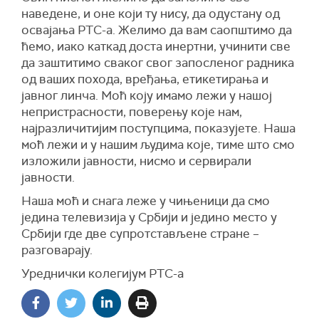
наведене, и оне који ту нису, да одустану од
освајања РТС-а. Желимо да вам саопштимо да
ћемо, иако каткад доста инертни, учинити све
да заштитимо сваког свог запосленог радника
од ваших похода, вређања, етикетирања и
јавног линча. Моћ коју имамо лежи у нашој
непристрасности, поверењу које нам,
најразличитијим поступцима, показујете. Наша
моћ лежи и у нашим људима које, тиме што смо
изложили јавности, нисмо и сервирали
јавности.
Наша моћ и снага леже у чињеници да смо
једина телевизија у Србији и једино место у
Србији где две супротстављене стране –
разговарају.
Уреднички колегијум РТС-а