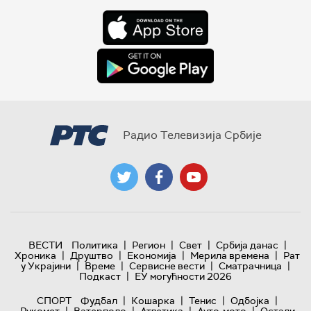
Радио Телевизија Србије
|
|
|
|
ВЕСТИ
Политика
Регион
Свет
Србија данас
|
|
|
|
Хроника
Друштво
Економија
Мерила времена
Рат
|
|
|
|
у Украјини
Време
Сервисне вести
Сматрачница
|
Подкаст
ЕУ могућности 2026
|
|
|
|
СПОРТ
Фудбал
Кошарка
Тенис
Одбојка