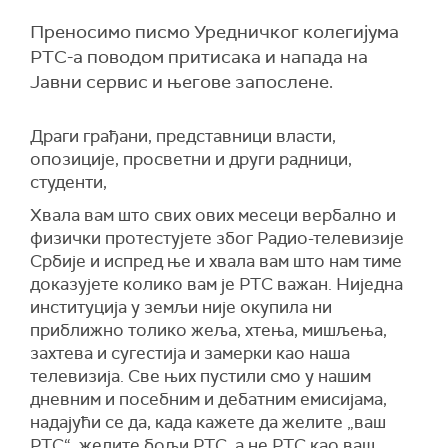
Преносимo писмо Уредничког колегијума
РТС-а поводом притисака и напада на
Јавни сервис и његове запослене.
Драги грађани, представници власти,
опозиције, просветни и други радници,
студенти,
Хвала вам што свих ових месеци вербално и
физички протестујете због Радио-телевизије
Србије и испред ње и хвала вам што нам тиме
доказујете колико вам је РТС важан. Ниједна
институција у земљи није окупила ни
приближно толико жеља, хтења, мишљења,
захтева и сугестија и замерки као наша
телевизија. Све њих пустили смо у нашим
дневним и посебним и дебатним емисијама,
надајући се да, када кажете да желите „ваш
РТС“, желите бољи РТС, а не РТС као ваш