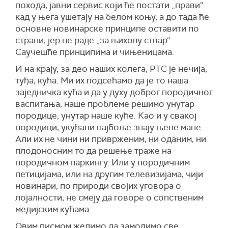
похода, јавни сервис који ће постати „прави“
кад у њега ушетају на белом коњу, а до тада ће
основне новинарске принципе оставити по
страни, јер не раде „за њихову ствар“.
Саучешће принципима и чињеницама.
И на крају, за део наших колега, РТС је нечија,
туђа, кућа. Ми их подсећамо да је то наша
заједничка кућа и да у духу доброг породичног
васпитања, наше проблеме решимо унутар
породице, унутар наше куће. Као и у свакој
породици, укућани најбоље знају њене мане.
Али их не чини ни приврженим, ни оданим, ни
плодоносним то да решење траже на
породичном паркингу. Или у породичним
петицијама, или на другим телевизијама, чији
новинари, по природи својих уговора о
лојалности, не смеју да говоре о сопственим
медијским кућама.
Овим писмом желимо да замолимо све