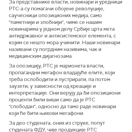
За представнике власти, новинари и уредници
РТС-а су помагачи обојене револуције,
саучесници опозиционих медија, само
"паметнији и злобнији", чиме се нашим
новинарима у једном делу Србије црта мета
антидржавног и антисистемског елемента, с
којим се нешто мора учинити. Наши новинари
називани су погрдним називима, чак и
медицинским дијагнозама.
За опозицију, РТС је марионета власти,
пропагандни мегафон владајуће елите, који
треба ослободити и лустрирати, па потом
заузети, у зависности од креације и
интерпретације. Они верују да би опозициони
проценти били виши само да је РТС
"слободан", односно да тамо раде новинари
који ће бити њихови мегафони.
За део студената, оних из струке, попут
студената ФДУ, чије продукције РТС