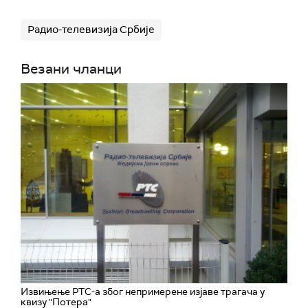
Радио-телевизија Србије
Везани чланци
Извињење РТС-а због непримерене изјаве трагача у
квизу "Потера"