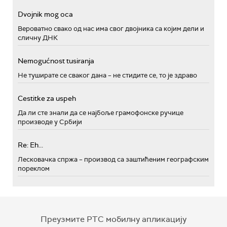
Dvojnik mog oca
Вероватно свако од нас има свог двојника са којим дели и
сличну ДНК
Nemogućnost tusiranja
Не туширате се сваког дана – не стидите се, то је здраво
Cestitke za uspeh
Да ли сте знали да се најбоље грамофонске ручице
производе у Србији
Re: Eh...
Лесковачка спржа – производ са заштићеним географским
пореклом
Преузмите РТС мобилну апликацију