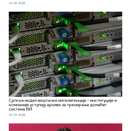
14. 05. 2026.
Српски модел вештачке интелигенције – институције и
компаније уступају архиве за тренирање домаћег
система ВИ
29. 04. 2026.