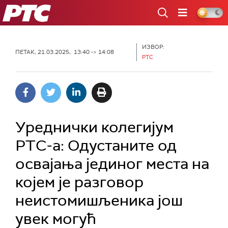
РТС
ИЗВОР:
ПЕТАК, 21.03.2025, 13:40 -> 14:08
РТС
Уреднички колегијум
РТС-a: Одустаните од
освајања јединог места на
којем је разговор
неистомишљеника још
увек могућ