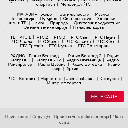
|
|
|
|
Рукомет
Ватерполо
Атлетика
Ауто-мото
Остали
|
спортови
Меморијал РТС
|
|
|
МАГАЗИН
Живот
Занимљивости
Музика
|
|
|
|
Технологијa
Путујемо
Свет познатих
Здравље
|
|
|
|
Филм и ТВ
Наука
Природа
Дигитални предузетник
|
За мале велике хероје
Наизглед здрав
|
|
|
|
|
ТВ
РТС 1
РТС 2
РТС 3
РТС Свет
РТС Наука
|
|
|
|
РТС Драма
РТС Живот
РТС Класика
РТС Коло
|
|
РТС Трезор
РТС Музика
РТС Полетарац
|
|
РАДИО
Радио Београд 1
Радио Београд 2
Радио
|
|
|
Београд 3
Београд 202
Радио Плетеница
Радио
|
|
|
Рокенролер
Радио Џубокс
Радио Вртешка
Радио
|
Џезер
Архив
|
|
|
|
РТС
Контакт
Маркетинг
Јавне набавке
Конкурси
Интернет портал
МАПА САЈТА
Приватност
Copyright
Правила употребе садржаја
Мапа
|
|
|
сајта