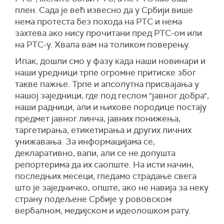
плен. Сада је већ извесно да у Србији више
нема протеста без похода на РТС и нема
захтева ако нису прочитани пред РТС-ом или
на РТС-у. Хвала вам на толиком поверењу.
Ипак, дошли смо у фазу када наши новинари и
наши уредници трпе огромне притиске због
такве пажње. Трпе и апсолутна присвајања у
нашој заједници, где под геслом "јавног добра",
наши радници, али и њихове породице постају
предмет јавног линча, јавних понижења,
таргетирања, етикетирања и других личних
унижавања. За информацијама се,
декларативно, вапи, али се не допушта
репортерима да их саопште. На исти начин,
последњих месеци, гледамо страдање свега
што је заједничко, опште, ако не навија за неку
страну подељене Србије у рововском
вербалном, медијском и идеолошком рату.