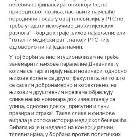
несебично финансира, оних који ће, по
природи свог позива, наставити најчешће
породични посао у овој телевизији, у РТС не
треба упадати искључиво „из хигијенских
разлога“ – бар док траје њихов најављени, али
“тотални медијски рат“, на који РТС није
одговорио ни на један начин.
У тој борби за институционализам не треба
занемарити њихове паралелне Дневнике, у
којима се таргетирају наши новинари, односно
њихове колеге са другог факултета, ни то што
се сасвим добронамерно и корективно, на
њиховим друштвеним мрежама објављују
слике наших новинара док извештавају са
улица, односно док су „присутни и пуни
презира и страха“. Такве слике и филмове
виђала је српска историја медијског бешчашћа.
Виђала их је и недавно на комерцијалним
телевизијама, у борбама против политичких