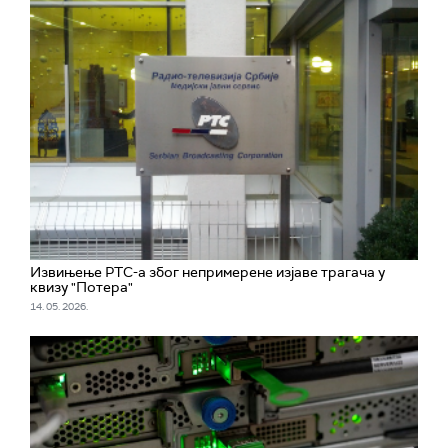
Извињење РТС-а због непримерене изјаве трагача у
квизу "Потера"
14. 05. 2026.