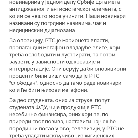
новинарима у једном делу Србије црта мета
антидржавног и антисистемског елемента, с
којим се нешто мора учинити. Наши новинари
називани су погрдним називима, чак и
медицинским дијагнозама.
За опозицију, РТС је марионета власти,
пропагандни мегафон владајуће елите, који
треба ослободити и лустрирати, па потом
заузети, у зависности од креације и
интерпретације. Они верују да би опозициони
проценти били виши само да је РТС
"слободан", односно да тамо раде новинари
који ће бити њихови мегафони.
За део студената, оних из струке, попут
студената ФДУ, чије продукције РТС
несебично финансира, оних који ће, по
природи свог позива, наставити најчешће
породични посао у овој телевизији, у РТС не
треба упадати искључиво „из хигијенских