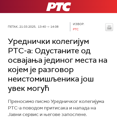
РТС
ИЗВОР:
ПЕТАК, 21.03.2025, 13:40 -> 14:08
РТС
Уреднички колегијум
РТС-a: Одустаните од
освајања јединог места на
којем је разговор
неистомишљеника још
увек могућ
Преносимo писмо Уредничког колегијума
РТС-а поводом притисака и напада на
Јавни сервис и његове запослене.