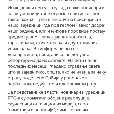
Ипак, дошли смо у фазу када наши новинари и
наши уредници трпе огромне притиске због
такве пажње. Трпе и апсолутна присвајања у
нашој заједници, где под геслом "јавног добра",
наши радници, али и њихове породице постају
предмет јавног линча, јавних понижења,
таргетирања, етикетирања и других личних
унижавања. За информацијама се,
декларативно, вапи, али се не допушта
репортерима да их саопште. На исти начин,
последњих месеци, гледамо страдање свега
што је заједничко, опште, ако не навија за неку
страну подељене Србије у рововском
вербалном, медијском и идеолошком рату.
За представнике власти, новинари и уредници
РТС-а су помагачи обојене револуције,
саучесници опозиционих медија, само
"паметнији и злобнији", чиме се нашим