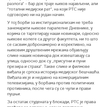
разлога“ – бар док траје њихов најављени, али
“тотални медијски рат“, на који РТС није
одговорио ни на један начин.
У тој борби за институционализам не треба
занемарити њихове паралелне Дневнике, у
којима се таргетирају наши новинари, односно
њихове колеге са другог факултета, ни то што
се сасвим добронамерно и корективно, на
њиховим друштвеним мрежама објављују
слике наших новинара док извештавају са
улица, односно док су „присутни и пуни
презира и страха“. Такве слике и филмове
виђала је српска историја медијског бешчашћа.
Виђала их је и недавно на комерцијалним
телевизијама, у борбама против политичких
противника, после чега су се чули и прави
пуцњи.
За остатак студената у блокади, РТС је права