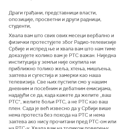
Драги грађани, представници власти,
опозиције, просветни и други радници,
студенти,
Хвала вам што свих ових месеци вербално и
физички протестујете због Радио-телевизије
Србије и испред ње и хвала вам што нам тиме
доказујете колико вам је РТС важан. Ниједна
институција у земљи није окупила ни
приближно толико жеља, хтења, мишљења,
захтева и сугестија и замерки као наша
телевизија. Све њих пустили смо у нашим
дневним и посебним и дебатним емисијама,
надајући се да, када кажете да желите „ваш
РТС“, желите бољи РТС, а не РТС као ваш
плен. Сада је већ извесно да у Србији више
нема протеста без похода на РТС и нема
захтева ако нису прочитани пред РТС-ом или
на РТС-у. Хвала вам на толиком поверењу.