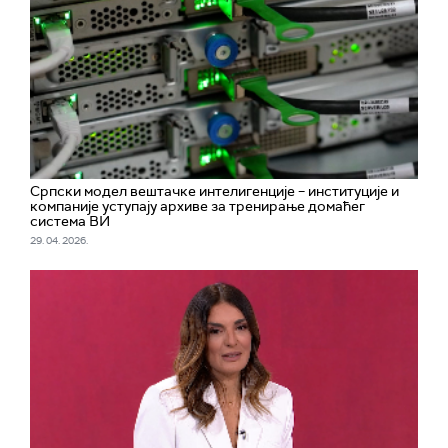
Српски модел вештачке интелигенције – институције и
компаније уступају архиве за тренирање домаћег
система ВИ
29. 04. 2026.