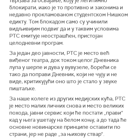
тврђава за освајање, коју је легитимно
блокирати, иако је то противно и законима и
недавно прокламованом
студентском Нишком
едикту. Том блокадом само су учинили
видљивијим подвиг да и у таквим условима
РТС емитује неострашћен, пристојан
целодневни програм.
За један део јавности, РТС је место већ
виђеног театра, док током целог Дневника
лупа у шерпе и дува у вувузеле, борећи се
тако да поправи Дневник, који не чују и не
виде, критикујући оно што је стало у звуке
пиштаљке.
За наше колеге из других медијских кућа, РТС
је место малих личних снова и место великих
похода, јавни сервис који ће постати „прави“
кад у њега ушетају на белом коњу, а до тада ће
основне новинарске принципе оставити по
страни, јер не раде „за њихову ствар“.