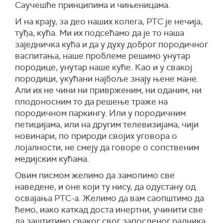
Саучешће принципима и чињеницама.
И на крају, за део наших колега, РТС је нечија,
туђа, кућа. Ми их подсећамо да је то наша
заједничка кућа и да у духу доброг породичног
васпитања, наше проблеме решимо унутар
породице, унутар наше куће. Као и у свакој
породици, укућани најбоље знају њене мане.
Али их не чини ни приврженим, ни оданим, ни
плодоносним то да решење траже на
породичном паркингу. Или у породичним
петицијама, или на другим телевизијама, чији
новинари, по природи својих уговора о
лојалности, не смеју да говоре о сопственим
медијским кућама.
Овим писмом желимо да замолимо све
наведене, и оне који ту нису, да одустану од
освајања РТС-а. Желимо да вам саопштимо да
ћемо, иако каткад доста инертни, учинити све
да заштитимо сваког свог запосленог радника