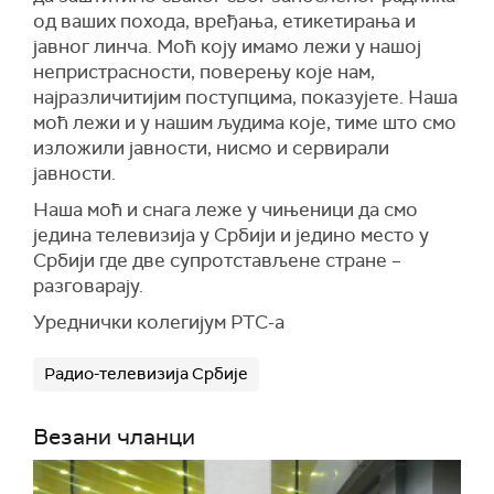
од ваших похода, вређања, етикетирања и
јавног линча. Моћ коју имамо лежи у нашој
непристрасности, поверењу које нам,
најразличитијим поступцима, показујете. Наша
моћ лежи и у нашим људима које, тиме што смо
изложили јавности, нисмо и сервирали
јавности.
Наша моћ и снага леже у чињеници да смо
једина телевизија у Србији и једино место у
Србији где две супротстављене стране –
разговарају.
Уреднички колегијум РТС-а
Радио-телевизија Србије
Везани чланци