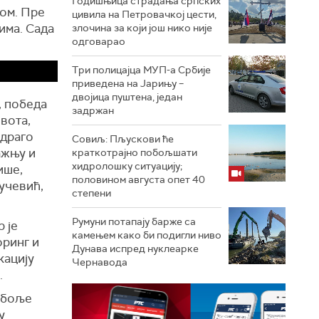
Годишњица страдања српских
ом. Пре
цивила на Петровачкој цести,
има. Сада
злочина за који још нико није
одговарао
Три полицајца МУП-а Србије
приведена на Јарињу –
двојица пуштена, један
, победа
задржан
вота,
 драго
Совиљ: Пљускови ће
ажњу и
краткотрајно побољшати
хидролошку ситуацију;
ише,
половином августа опет 40
учевић,
степени
Румуни потапају барже са
 је
камењем како би подигли ниво
оринг и
Дунава испред нуклеарке
кацију
Чернавода
.
ајбоље
у