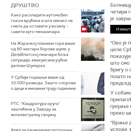
ДРУШТВО
Болницу
четири г
Како расхладити аутомобил
је заврш
током врућина и шта никако не
смете да оставите у возилу –
Извешт
савети ауто-механичара
"Ово је 
На Жарачкој планини гори више
од 80 хектара борове шуме; у
целе Срб
Делиблатској пешчари боља
показује
ситуација, евакуисани рубни
што смо 
делови Шумарка
бригу о 
пошто на
У Србији годишње више од
председ
10.000 развода: Зашто спорови
о деци и имовини трају годинама
У собама
прилагођ
РТС: "Квадратура круга"
грејање 
заштићена у Заводу за
преко шк
интелектуалну својину
"Врање 
услове з
Апел за рационалну потрошњу