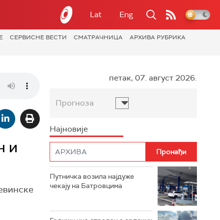
Lat
Eng
Е
СЕРВИСНЕ ВЕСТИ
СМАТРАЧНИЦА
АРХИВА РУБРИКА
петак, 07. август 2026.
Прогноза
Најновије
н и
Путничка возила најдуже
чекају на Батровцима
ђевинске