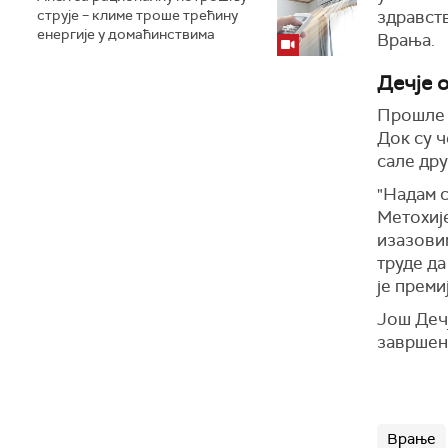
струје – климе троше трећину
здравст
енергије у домаћинствима
Врања.
Дечје 
Прошле г
Док су 
сале др
"Надам с
Метохиј
изазови
труде да
је прем
Још Деч
завршена
Врање