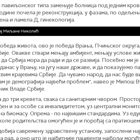
 павиљонског типа замењује болница под једним кров
одине почела је реконструкција, у фазама, по одељењ
ена и ламела Д, гинекологија.
ај Миљане Николић
победа живота, ово је победа Врања, Пчињског округа
ије. Овакве ствари мењају амбијент, мењају услове жи
 да Србија мора да ради и да се развија. Посебно ми је
данас у Врању, на југу наше државе, и да показујемо п
свим крајевима Србије. Да чувамо народ, да нас буде в
м је демографија највећи проблем", навео је Милош В
ник Владе Србије.
 до три кревета, свака са санитарним чвором. Простор
ен и за особе са инвалидитетом, уз централни монит
на биомасу. Опрема - по највишим стандардима. Уз еду
оле родитељства омогућен је и порођај са пратиоцем
добија савремену здравствену установу, запослени н
а рад, а оно што је најбитније пацијенти најбољу могућ