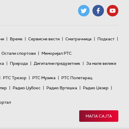
|
|
|
|
|
ни
Време
Сервисне вести
Сматрачница
Подкаст
|
Остали спортови
Меморијал РТС
|
|
|
ка
Природа
Дигитални предузетник
За мале велике
|
|
|
РТС Трезор
РТС Музика
РТС Полетарац
|
|
|
|
лер
Радио Џубокс
Радио Вртешка
Радио Џезер
ортал
МАПА САЈТА