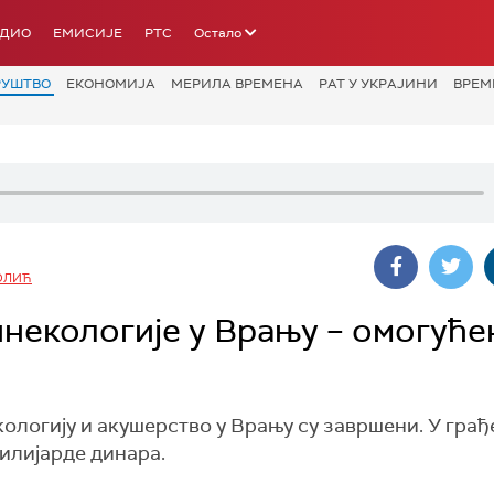
АДИО
ЕМИСИЈЕ
РТС
Остало
РУШТВО
ЕКОНОМИЈА
МЕРИЛА ВРЕМЕНА
РАТ У УКРАЈИНИ
ВРЕМ
ОЛИЋ
некологије у Врању – омогуће
логију и акушерство у Врању су завршени. У гра
милијарде динара.