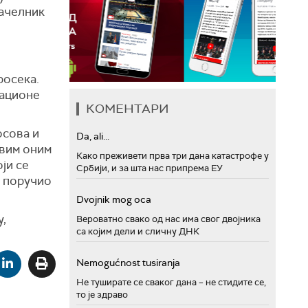
начелник
росека.
рационе
КОМЕНТАРИ
осова и
Da, ali...
свим оним
Како преживети прва три дана катастрофе у
ји се
Србији, и за шта нас припрема ЕУ
, поручио
Dvojnik mog oca
,
Вероватно свако од нас има свог двојника
са којим дели и сличну ДНК
Nemogućnost tusiranja
Не туширате се сваког дана – не стидите се,
то је здраво