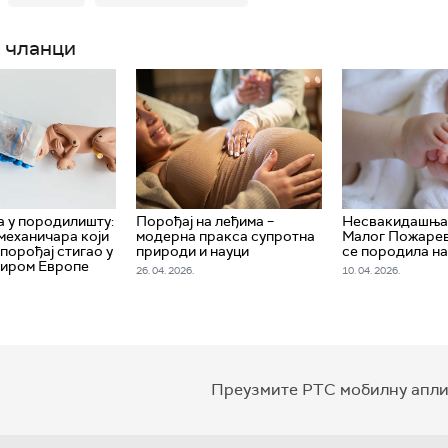
 чланци
а у породилишту:
Порођај на леђима –
Несвакидашња 
механичара који
модерна пракса супротна
Малог Пожарев
порођај стигао у
природи и науци
се породила на
широм Европе
26. 04. 2026.
10. 04. 2026.
Преузмите РТС мобилну апли