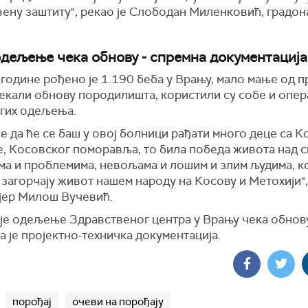
вену заштиту", рекао је Слободан Миленковић, градо
одељење чека обнову - спремна документација
одине рођено је 1.190 беба у Врању, мало мање од п
чекали обнову породилишта, користили су собе и опе
угих одељења.
е да ће се баш у овој болници рађати много деце са К
е, Косовског поморавља, то била победа живота над 
ма и проблемима, невољама и лошим и злим људима, ко
 загорчају живот нашем народу на Косову и Метохији"
ијер Милош Вучевић.
је одељење Здравственог центра у Врању чека обнову
 је пројектно-техничка документација.
порођај
очеви на порођају