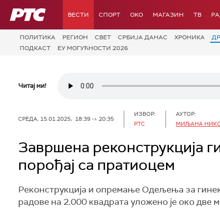
РТС
ВЕСТИ
СПОРТ
OKO
МАГАЗИН
ТВ
Р
ПОЛИТИКА
РЕГИОН
СВЕТ
СРБИЈА ДАНАС
ХРОНИКА
Д
ПОДКАСТ
ЕУ МОГУЋНОСТИ 2026
Читај ми!
ИЗВОР:
АУТОР:
СРЕДА, 15.01.2025, 18:39 -> 20:35
РТС
МИЉАНА НИК
Завршена реконструкција ги
порођај са пратиоцем
Реконструкција и опремање Одељења за гинеко
радове на 2.000 квадрата уложено је око две 