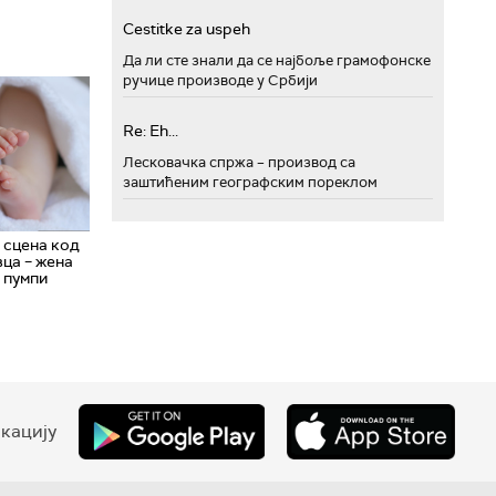
Cestitke za uspeh
Да ли сте знали да се најбоље грамофонске
ручице производе у Србији
Re: Eh...
Лесковачка спржа – производ са
заштићеним географским пореклом
сцена код
ца – жена
 пумпи
кацију