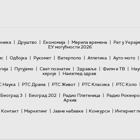
|
|
|
|
оника
Друштво
Економија
Мерила времена
Рат у Украји
ЕУ могућности 2026
|
|
|
|
|
|
ис
Одбојка
Рукомет
Ватерполо
Атлетика
Ауто-мото
|
|
|
|
|
гијa
Путујемо
Свет познатих
Здравље
Филм и ТВ
Нау
|
хероје
Наизглед здрав
|
|
|
|
С Наука
РТС Драма
РТС Живот
РТС Класика
РТС Коло
|
|
|
 Београд 3
Београд 202
Радио Плетеница
Радио Рокенро
Архив
|
|
|
|
Контакт
Маркетинг
Јавне набавке
Конкурси
Интернет п