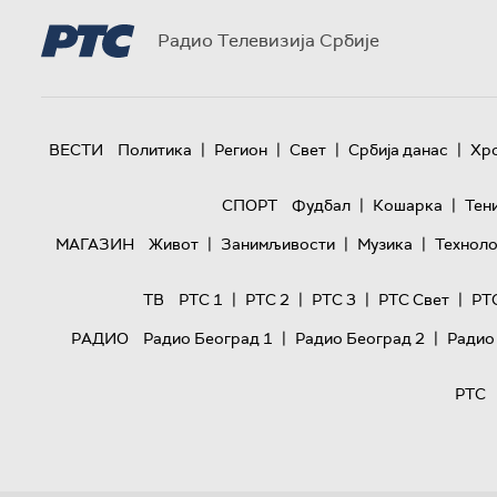
Радио Телевизија Србије
|
|
|
|
ВЕСТИ
Политика
Регион
Свет
Србија данас
Хр
|
|
СПОРТ
Фудбал
Кошарка
Тен
|
|
|
МАГАЗИН
Живот
Занимљивости
Музика
Техноло
|
|
|
|
ТВ
РТС 1
РТС 2
РТС 3
РТС Свет
РТ
|
|
РАДИО
Радио Београд 1
Радио Београд 2
Радио
РТС