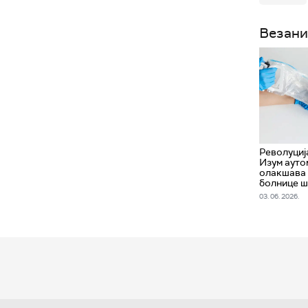
Везани
Револуциј
Изум ауто
олакшава 
болнице 
03. 06. 2026.