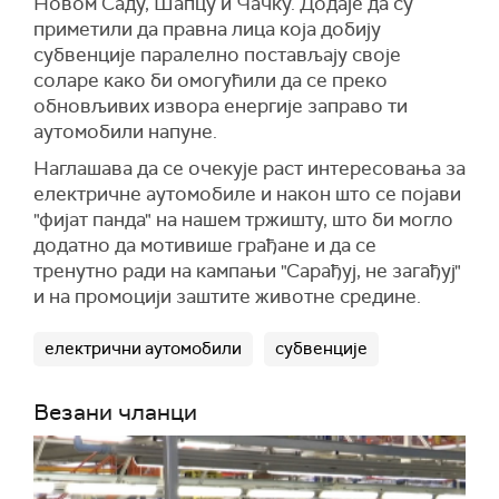
Новом Саду, Шапцу и Чачку. Додаје да су
приметили да правна лица која добију
субвенције паралелно постављају своје
соларе како би омогућили да се преко
обновљивих извора енергије заправо ти
аутомобили напуне.
Наглашава да се очекује раст интересовања за
електричне аутомобиле и након што се појави
"фијат панда" на нашем тржишту, што би могло
додатно да мотивише грађане и да се
тренутно ради на кампањи "Сарађуј, не загађуј"
и на промоцији заштите животне средине.
електрични аутомобили
субвенције
Везани чланци