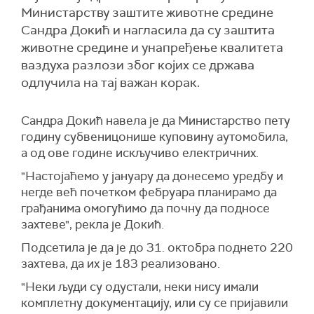
Министарству заштите животне средине
Сандра Докић и нагласила да су заштита
животне средине и унапређење квалитета
ваздуха разлози због којих се држава
одлучила на тај важан корак.
Сандра Докић навела је да Министарство пету
годину субвеницонише куповину аутомобила,
а од ове године искључиво електричних.
"Настојаћемо у јануару да донесемо уредбу и
негде већ почетком фебруара планирамо да
грађанима омогућимо да почну да подносе
захтеве", рекла је Докић.
Подсетила је да је до 31. октобра поднето 220
захтева, да их је 183 реализовано.
"Неки људи су одустали, неки нису имали
комплетну документацију, или су се пријавили