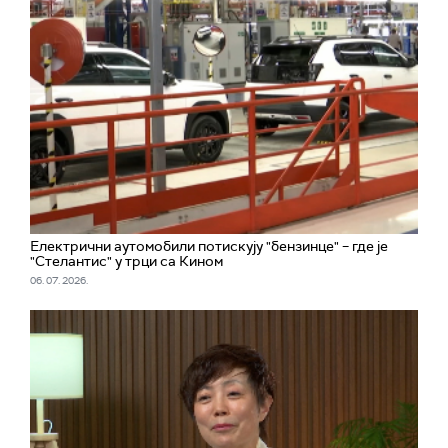
Електрични аутомобили потискују "бензинце" – где је
"Стелантис" у трци са Кином
06. 07. 2026.