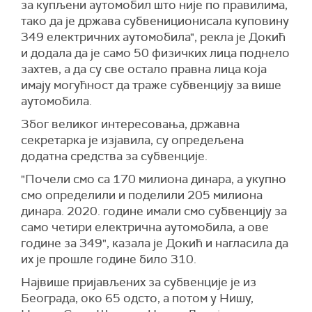
за купљени аутомобил што није по правилима,
тако да је држава субвениционисала куповину
349 електричних аутомобила", рекла је Докић
и додала да је само 50 физичких лица поднело
захтев, а да су све остало правна лица која
имају могућност да траже субвенцију за више
аутомобила.
Због великог интересовања, државна
секретарка је изјавила, су опредељена
додатна средства за субвенције.
"Почели смо са 170 милиона динара, а укупно
смо определили и поделили 205 милиона
динара. 2020. године имали смо субвенцију за
само четири електрична аутомобила, а ове
године за 349", казала је Докић и нагласила да
их је прошле године било 310.
Највише пријављених за субвенције је из
Београда, око 65 одсто, а потом у Нишу,