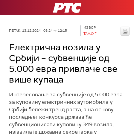
РТС
ИЗВОР:
ПЕТАК, 13.12.2024, 08:24 -> 12:15
ТАНЈУГ
Електрична возила у
Србији – субвенције од
5.000 евра привлаче све
више купаца
Интересовање за субвенције од 5.000 евра
за куповину електричних аутомобила у
Србији бележи тренд раста, а на основу
последњег конкурса држава ће
субвенционисати куповину 349 возила,
изјавила је државна секретарка у