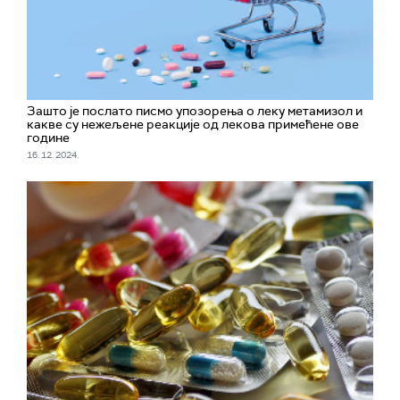
Зашто је послато писмо упозорења о леку метамизол и
какве су нежељене реакције од лекова примећене ове
године
16. 12. 2024.