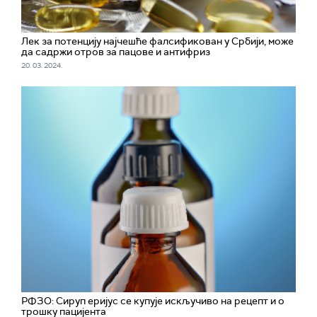
Лек за потенцију најчешће фалсификован у Србији, може
да садржи отров за пацове и антифриз
20. 03. 2024.
РФЗО: Сируп еријус се купује искључиво на рецепт и о
трошку пацијента