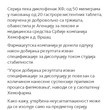
Серија лека диклофенак ХФ, од 50 милиграма
у паковању од 20 гастрорезистентних таблета,
повучена је добровољно са тржишта,
обавестила је Агенцију за лекове и
медицинска средства Србије компанија
Хемофарм а.д. Вршац.
Фармацеутска компанија је донела одлуку
након добијања резултата изван
спецификације за дисолуцију током студија
стабилности.
"Узрок добијања резултата изван
спецификације за дисолуцију је повезан са
количином нанесене суспензије приликом
процеса филмовања", наводи се у саопштењу
Хемофарма.
Како кажу, утврђена неусаглаглашеност може
да се изолује само на предметну серију