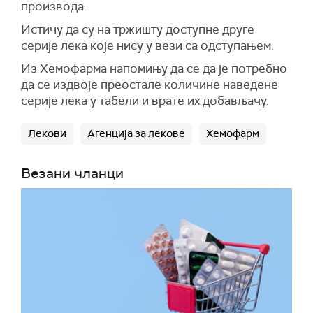
производа.
Истичу да су на тржишту доступне друге
серије лека које нису у вези са одступањем.
Из Хемофарма напомињу да се да је потребно
да се издвоје преостале количине наведене
серије лека у табели и врате их добављачу.
Лекови
Агенција за лекове
Хемофарм
Везани чланци