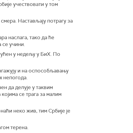
рбије учествовати у том
 смера. Настављају потрагу за
ра наслага, тако да ће
 се учини.
пућен у недељу у БиХ. По
ангажују и на оспособљавању
х непогода.
ен да делује у таквим
 којима се трага за малим
наћи неко жив, тим Србије је
агом терена.