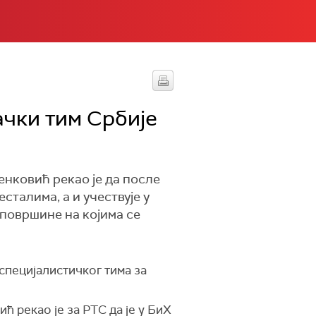
ачки тим Србије
нковић рекао је да после
сталима, а и учествује у
 површине на којима се
специјалистичког тима за
рекао је за РТС да је у БиХ