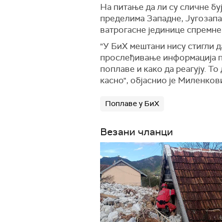
На питање да ли су сличне бу
пределима Западне, Југозапад
ватрогасне јединице спремне 
"У БиХ мештани нису стигли д
прослеђивање информација по
поплаве и како да реагују. То
касно", објаснио је Миленков
Поплаве у БиХ
Везани чланци