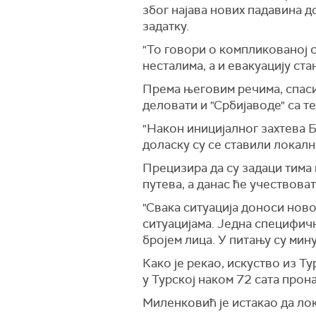
због најава нових падавина д
задатку.
"То говори о компликованој с
несталима, а и евакуацију ст
Према његовим речима, спасио
деловати и "Србијаводе" са те
"Након иницијалног захтева Б
доласку су се ставили локал
Прецизира да су задаци тима 
путева, а данас ће учествова
"Свака ситуација доноси ново
ситуацијама. Једна специфичн
бројем лица. У питању су мин
Како је рекао, искуство из Т
у Турској наком 72 сата прон
Миленковић је истакао да лок