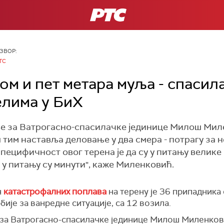
РТС
ЗВОР:
ТС
ом и пет метара муља - спасил
елима у БиХ
 за Ватрогасно-спасилачке јединице Милош Миле
тим наставља деловање у два смера - потрагу за не
пецифичност овог терена је да су у питању велике
, у питању су минути", каже Миленковић.
н
катастрофалних поплава
на терену је 36 припадника 
је за ванредне ситуације, са 12 возила.
а Ватрогасно-спасилачке јединице Милош Миленковић 