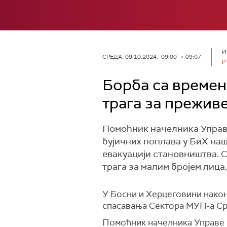
И
СРЕДА, 09.10.2024, 09:00 -> 09:07
Р
Борба са времен
трага за прежив
Помоћник начелника Управе
бујичних поплава у БиХ наш 
евакуацији становништва. С
трага за малим бројем лица
У Босни и Херцеговини нако
спасавања Сектора МУП-а Срби
Помоћник начелника Управе з