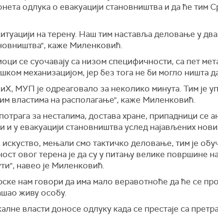
онета одлука о евакуацији становништва и да ће тим С
итуацији на терену. Наш тим наставља деловање у два
ановништва", каже Миленковић.
ци се суочавају са низом специфичности, са пет мета
шком механизацијом, јер без тога не би могло ништа да
иХ, МУП је одреаговало за неколико минута. Тим је у
ним властима на располагање", каже Миленковић.
потрага за несталима, достава хране, припадници се 
ти и у евакуацији становништва услед најављених нови
 искуство, мењали смо тактичко деловање, тим је обуч
ост овог терена је да су у питању велике површине на
ути", навео је Миленковић.
урске нам говори да има мало веравотноће да ће се про
ашао живу особу.
алне власти доносе одлуку када се престаје са претр