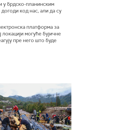
ји у брдско-планинским
догоди код нас, али да су
електронска платформа за
 локацији могуће бујичне
еагују пре него што буде