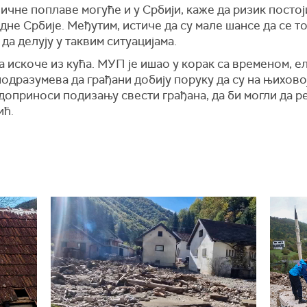
јичне поплаве могуће и у Србији, каже да ризик посто
не Србије. Међутим, истиче да су мале шансе да се то 
да делују у таквим ситуацијама.
а искоче из кућа. МУП је ишао у корак са временом, 
дразумева да грађани добију поруку да су на њиховој
 доприноси подизању свести грађана, да би могли да р
ић.