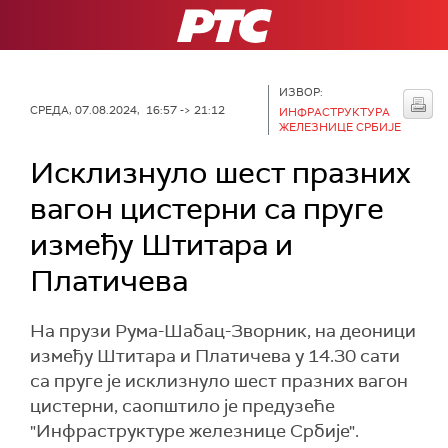
РТС
ИЗВОР:
СРЕДА, 07.08.2024, 16:57 -> 21:12
ИНФРАСТРУКТУРА
ЖЕЛЕЗНИЦЕ СРБИЈЕ
Исклизнуло шест празних
вагон цистерни са пруге
између Штитара и
Платичева
На прузи Рума-Шабац-Зворник, на деоници
између Штитара и Платичева у 14.30 сати
са пруге je исклизнулo шест празних вагон
цистерни, саопштило је предузеће
"Инфраструктуре железнице Србије".