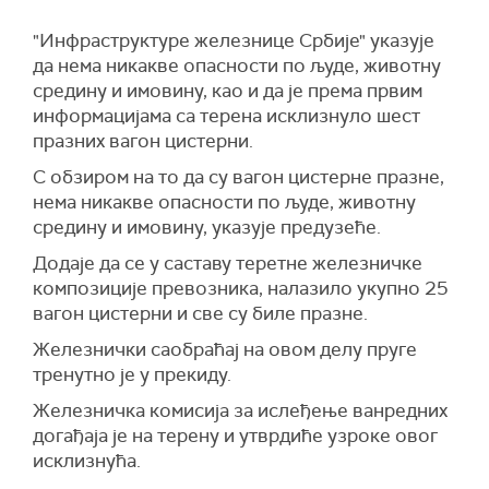
"Инфраструктуре железнице Србије" указује
да нема никакве опасности по људе, животну
средину и имовину, као и да је према првим
информацијама са терена исклизнуло шест
празних вагон цистерни.
С обзиром на то да су вагон цистерне празне,
нема никакве опасности по људе, животну
средину и имовину, указује предузеће.
Додаје да се у саставу теретне железничке
композиције превозника, налазило укупно 25
вагон цистерни и све су биле празне.
Железнички саобраћај на овом делу пруге
тренутно је у прекиду.
Железничка комисија за ислеђење ванредних
догађаја је на терену и утврдиће узроке овог
исклизнућа.