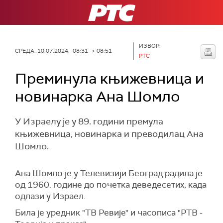
РТС
ИЗВОР:
СРЕДА, 10.07.2024, 08:31 -> 08:51
РТС
Преминула књижевница и
новинарка Ана Шомло
У Израелу је у 89. години премула
књижевница, новинарка и преводилац Ана
Шомло.
Ана Шомло је у Телевизији Београд радила је
од 1960. године до почетка деведесетих, када
одлази у Израел.
Била је уредник "ТВ Ревије" и часописа "РТВ -