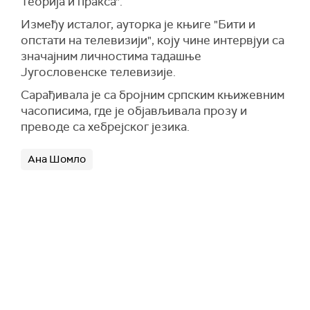
Теорија и пракса".
Између исталог, ауторка је књиге "Бити и
опстати на телевизији", коју чине интервјуи са
значајним личностима тадашње
Југословенске телевизије.
Сарађивала је са бројним српским књижевним
часописима, где је објављивала прозу и
преводе са хебрејског језика.
Ана Шомло