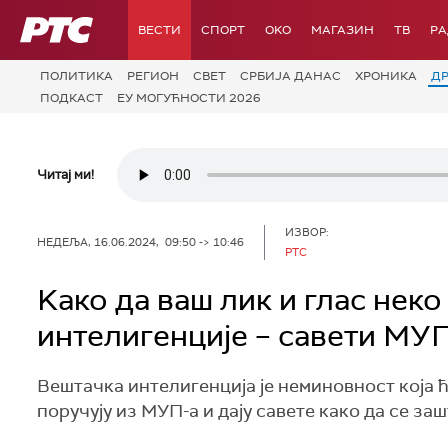
РТС
ВЕСТИ
СПОРТ
OKO
МАГАЗИН
ТВ
Р
ПОЛИТИКА
РЕГИОН
СВЕТ
СРБИЈА ДАНАС
ХРОНИКА
Д
ПОДКАСТ
ЕУ МОГУЋНОСТИ 2026
Читај ми!
ИЗВОР:
НЕДЕЉА, 16.06.2024, 09:50 -> 10:46
РТС
Kако да ваш лик и глас нек
интелигенције – савети МУ
Вештачка интелигенција је неминовност која 
поручују из МУП-а и дају савете како да се заш