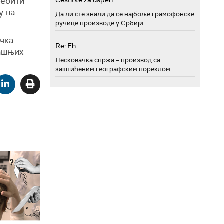
ребити
Cestitke za uspeh
у на
Да ли сте знали да се најбоље грамофонске
ручице производе у Србији
ачка
Re: Eh...
рашњих
Лесковачка спржа – производ са
заштићеним географским пореклом