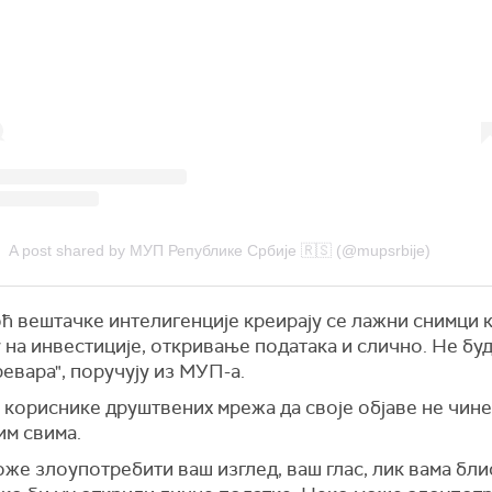
A post shared by МУП Републике Србије 🇷🇸 (@mupsrbije)
ћ вештачке интелигенције креирају се лажни снимци к
 на инвестиције, откривање података и слично. Не бу
евара", поручују из МУП-а.
 кориснике друштвених мрежа да своје објаве не чине
им свима.
же злоупотребити ваш изглед, ваш глас, лик вама бли