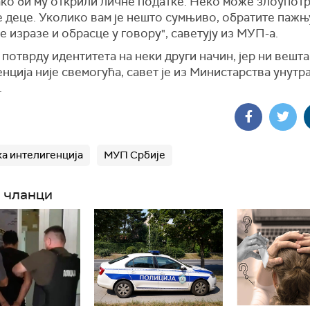
ако би му открили личне податке. Неко може злоупот
 деце. Уколико вам је нешто сумњиво, обратите пажњ
 изразе и обрасце у говору", саветују из МУП-а.
потврду идентитета на неки други начин, јер ни вешт
нција није свемогућа, савет је из Министарства унут
.
а интелигенција
МУП Србије
 чланци