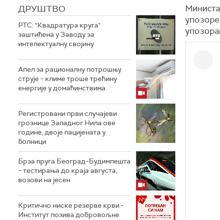
ДРУШТВО
Министа
упозоре
РТС: "Квадратура круга"
упозора
заштићена у Заводу за
интелектуалну својину
Апел за рационалну потрошњу
струје – климе троше трећину
енергије у домаћинствима
Регистровани први случајеви
грознице Западног Нила ове
године, двоје пацијената у
болници
Брза пруга Београд–Будимпешта
– тестирања до краја августа,
возови на јесен
Критично ниске резерве крви -
Институт позива добровољне