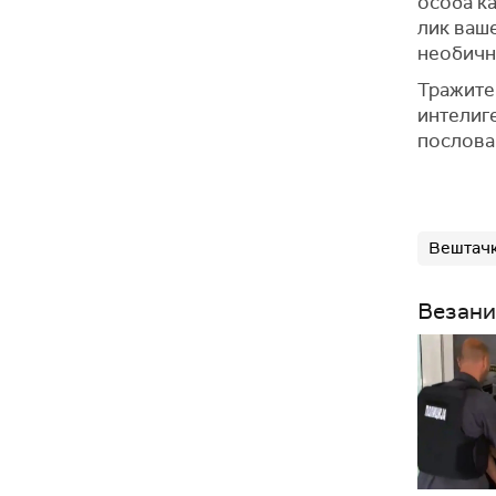
особа к
лик ваше
необичне
Тражите 
интелиге
послова
Вештачк
Везани