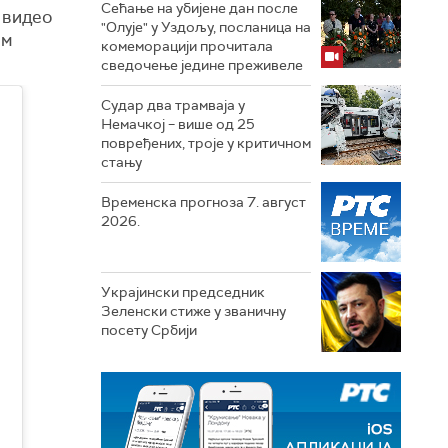
Сећање на убијене дан после
 видео
"Олује" у Уздољу, посланица на
им
комеморацији прочитала
сведочење једине преживеле
Судар два трамваја у
Немачкој – више од 25
повређених, троје у критичном
стању
Временска прогноза 7. август
2026.
Украјински председник
Зеленски стиже у званичну
посету Србији