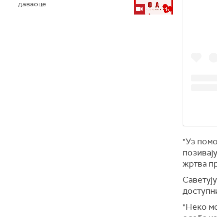
даваоце
"Уз помо
позивају
жртва пр
Саветују
доступн
"Неко мо