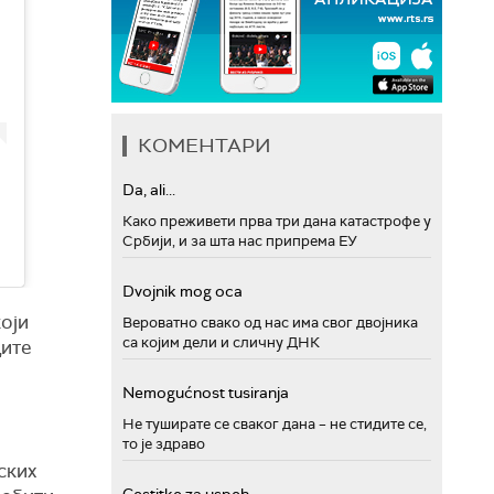
КОМЕНТАРИ
Da, ali...
Како преживети прва три дана катастрофе у
Србији, и за шта нас припрема ЕУ
Dvojnik mog oca
оји
Вероватно свако од нас има свог двојника
са којим дели и сличну ДНК
дите
Nemogućnost tusiranja
Не туширате се сваког дана – не стидите се,
то је здраво
ских