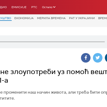
АДИО
ЕМИСИЈЕ
РТС
Остало
РУШТВО
ЕКОНОМИЈА
МЕРИЛА ВРЕМЕНА
РАТ У УКРАЈИНИ
ВРЕМ
о не злоупотреби уз помоћ веш
П-а
ће променити наш начин живота, али треба бити оп
титите.