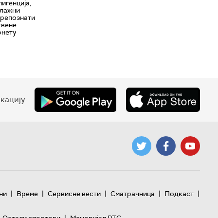
игенција,
 лажни
препознати
твене
рнету
кацију
|
|
|
|
|
ни
Време
Сервисне вести
Сматрачница
Подкаст
|
Остали спортови
Меморијал РТС