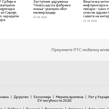
У Србији и
Заступник удружења
Вештачка интел
ухапшена
"Новосадска фабрика
инфлуенсери и
ријумчара
знања" ухапшен због
лекари – како 
из Сирије,
малверзација
опасне здравс
о зарадили
савете на инте
03. 08. 2026.
вра
01. 08. 2026.
Преузмите РТС мобилну апли
|
|
|
|
оника
Друштво
Економија
Мерила времена
Рат у Украји
ЕУ могућности 2026
|
|
|
|
|
|
ис
Одбојка
Рукомет
Ватерполо
Атлетика
Ауто-мото