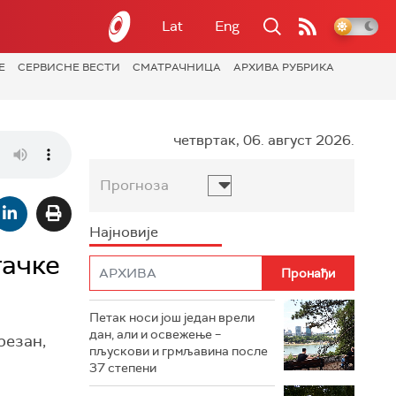
Lat
Eng
Е
СЕРВИСНЕ ВЕСТИ
СМАТРАЧНИЦА
АРХИВА РУБРИКА
четвртак, 06. август 2026.
Прогноза
Најновије
тачке
Петак носи још један врели
дан, али и освежење –
резан,
пљускови и грмљавина после
37 степени