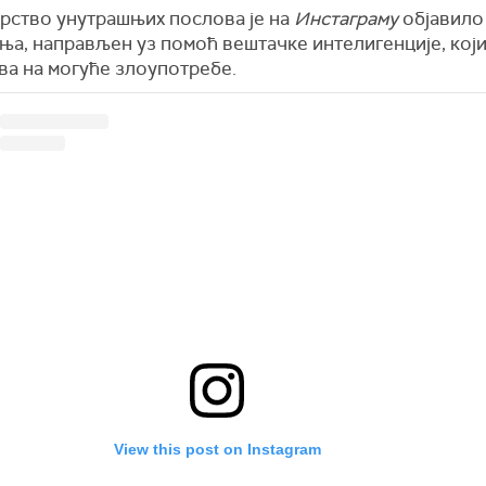
рство унутрашњих послова је на
Инстаграму
објавило
ња, направљен уз помоћ вештачке интелигенције, кој
ва на могуће злоупотребе.
View this post on Instagram