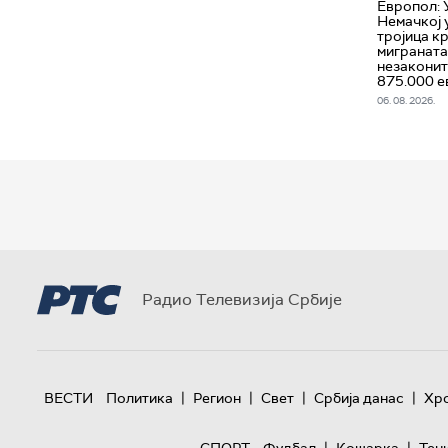
Европол: 
Немачкој 
тројица к
миграната 
незаконит
875.000 е
06. 08. 2026.
Радио Телевизија Србије
|
|
|
|
ВЕСТИ
Политика
Регион
Свет
Србија данас
Хр
|
|
СПОРТ
Фудбал
Кошарка
Тен