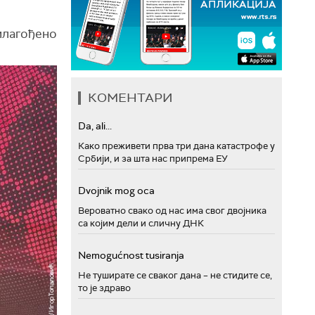
рилагођено
КОМЕНТАРИ
Da, ali...
Како преживети прва три дана катастрофе у
Србији, и за шта нас припрема ЕУ
Dvojnik mog oca
Вероватно свако од нас има свог двојника
са којим дели и сличну ДНК
Nemogućnost tusiranja
Не туширате се сваког дана – не стидите се,
то је здраво