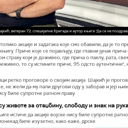
јкић, ветеран 72. специјалне бригаде и аутор књиге "Да се не поздра
 толико акције и задатака које смо обавили, да је то 
 књигу. Приче које се појављују, где главни јунак прича
м страху који је доживео, где прича о паклу, рата, св
реживео, то су истините приче, 95 одсто аутентичне",
ци ретко проговоре о својим акција. Шајкић је прогов
е, не жели да му пали другови оду у заборав и јер њи
ису биле супротне ратном праву.
су животе за отаџбину, слободу и знак на рука
иге истиче да акције војске нису биле супротне ратно
понекад биле изузетно, како каже, дрске.