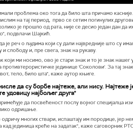
мали проблема око тога да било шта причамо касније.
ислим на тај период, прво се сетим погинулих другови
колико је прошло од рата, није се десио један дан да и
о", подвлачи Шајкић.
а је реч о људима који су дали највредније што су има
 и слободу и, пре свега, знак на рукаву.
ак који ми носимо, ово је стари знак и то је знак наше
 противтерористичке јединице 'Соколови'. За тај знак
вот, тело, било шта", каже аутор књиге.
исле да су борбе најтеже, али нису. Најтеже ј
те удовицу најбољег друга"
римећује да посвећеност послу војног специјалца изи
лико одрицање.
 одричу многих ствари, испаштају им породице, јер не
 кад јединица креће на задатак", каже саговорник РТ