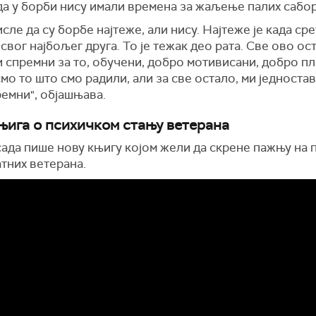
да у борби нису имали времена за жаљење палих сабор
сле да су борбе најтеже, али нису. Најтеже је када ср
свог најбољег друга. То је тежак део рата. Све ово ос
 спремни за то, обучени, добро мотивисани, добро п
мо то што смо радили, али за све остало, ми једноста
емни", објашњава.
њига о психичком стању ветерана
сада пише нову књигу којом жели да скрене пажњу на 
тних ветерана.