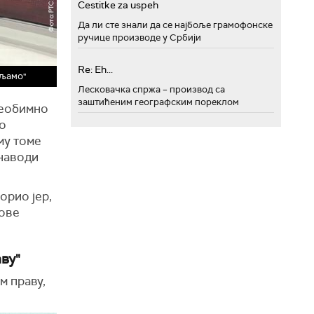
Cestitke za uspeh
Да ли сте знали да се најбоље грамофонске
ручице производе у Србији
Re: Eh...
вљамо"
Лесковачка спржа – производ са
заштићеним географским пореклом
преобимно
 о
ему томе
 наводи
орио јер,
хове
ву"
м праву,