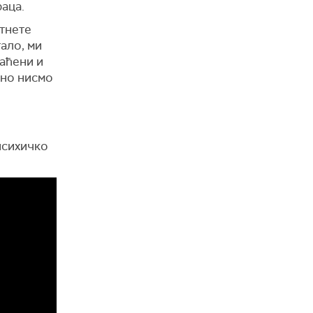
аца.
етнете
тало, ми
лаћени и
вно нисмо
психичко