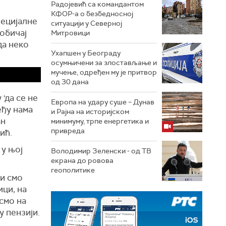
Радојевић са командантом
КФОР-а о безбедносној
пецијалне
ситуацији у Северној
 обичај
Митровици
да неко
Ухапшен у Београду
осумњичени за злостављање и
мучење, одређен му је притвор
од 30 дана
'да се не
Европа на удару суше – Дунав
еђу нама
и Рајна на историјском
ан
минимуму, трпе енергетика и
привреда
ић.
 у њој
Володимир Зеленски - од ТВ
екрана до ровова
геополитике
ни смо
ици, на
 смо на
у пензији.