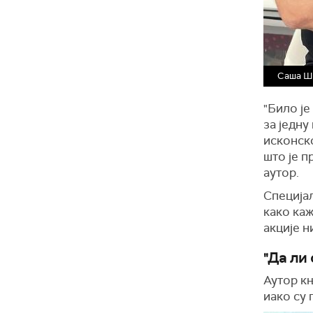
Саша Ша
"Било је
за једну
исконско
што је п
аутор.
Специјал
како каж
акције н
"Да ли 
Аутор књ
иако су 