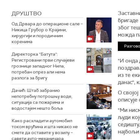
ДРУШТВО
Заставни
бригаде 
Од Дрвара до операционе сале –
због теш
Никица Грубор о Крајини,
можда п
хирургији и породичним
коренима
Разгово
Директорка "Батута":
Регистровани први случајеви
"И онда 
грознице западног Нила,
поздрављ
потребан опрез али нема
из те ек
разлога за бригу
данас", 
Дачић: Штаб забранио
О својој
непотребну потрошњу воде,
описује 
ситуација са пожарима и
водостајем нешто боља
"Ми нис
људи кој
Како расхладити аутомобил
седишту,
током врућина и шта никако не
најбољи 
смете да оставите у возилу –
савети ауто-механичара