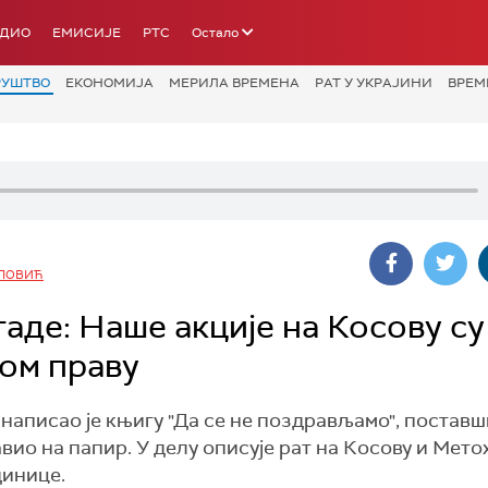
АДИО
ЕМИСИЈЕ
РТС
Остало
РУШТВО
ЕКОНОМИЈА
МЕРИЛА ВРЕМЕНА
РАТ У УКРАЈИНИ
ВРЕМ
АЛОВИЋ
гаде: Наше акције на Косову су
ном праву
 написао је књигу "Да се не поздрављамо", постав
авио на папир. У делу описује рат на Косову и Мето
динице.