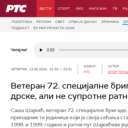
РТС
ВЕСТИ
СПОРТ
OKO
МАГАЗИН
ТВ
Р
ПОЛИТИКА
РЕГИОН
СВЕТ
СРБИЈА ДАНАС
ХРОНИКА
Д
ПОДКАСТ
ЕУ МОГУЋНОСТИ 2026
Читај ми!
ИЗВОР:
АУТОР:
ЧЕТВРТАК, 13.06.2024, 21:30 -> 23:31
РТС
ИГОР ТОП
Ветеран 72. специјалне бри
дрске, али не супротне рат
Саша Шајкић, ветеран 72. специјалне бригаде,
припадник те јединице који је своја сећања ст
1998. и 1999. године и ратни пут Шајкићеве је