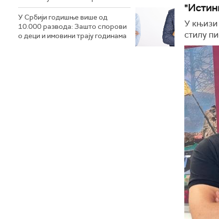
"Истин
У Србији годишње више од
У књизи 
10.000 развода: Зашто спорови
стилу пи
о деци и имовини трају годинама