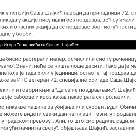
к у пензији Саша Шајкић наводи да припадници 72. с
никада у акције нису ишли без поздрава, већ су имали
ких и опасних акција да се поздраве због могућности 
адне у борби.
р Игора Топаловића са Сашом Шајкићем
да бисмо растерали малер, осмислили смо ту реченицу 
амо'. Значи, неће се ништа лоше десити. Тако да је м
ипе које је тада били у јединици, остао је тај поздрав д
каже за РТС ветеран 72. специјалне бригаде Саша Шајк
 екипи и говори књига "Да се не поздрављамо". Шајкић
своје саборце и кроз какав пакао рата су пролазили.
мо никакве машине за убијање или сурови људи. Обич
е можете видети сваки дан на пијаци, тезги, у продавн
 у градском превозу... Али, то што смо радили, радили
могући начин на свету", објашњава Шајкић, заставник 