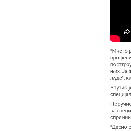
"Много р
професио
посттрау
њих. Ја 
људе", к
Упутио ј
специјал
Поручио 
за специ
спремни 
"Десио с