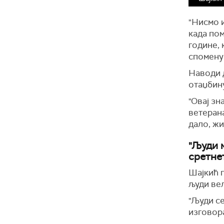
"Нисмо и
када пом
године, 
спомену
Наводи д
отаџбину
"Овај зн
ветерана
дало, жи
"Људи м
сретне
Шајкић п
људи ве
"Људи се
изговора