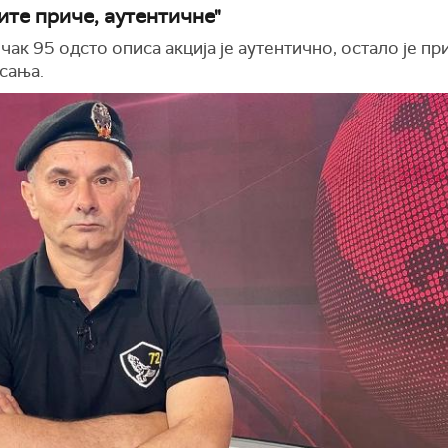
ите приче, аутентичне"
чак 95 одсто описа акција је аутентично, остало је п
сања.