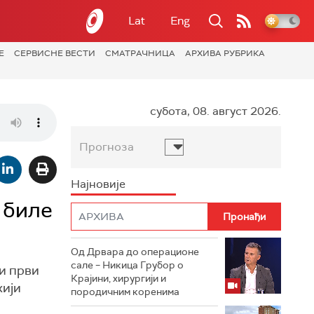
Lat
Eng
Е
СЕРВИСНЕ ВЕСТИ
СМАТРАЧНИЦА
АРХИВА РУБРИКА
субота, 08. август 2026.
Прогноза
Најновије
 биле
Од Дрвара до операционе
сале – Никица Грубор о
ши први
Крајини, хирургији и
хији
породичним коренима