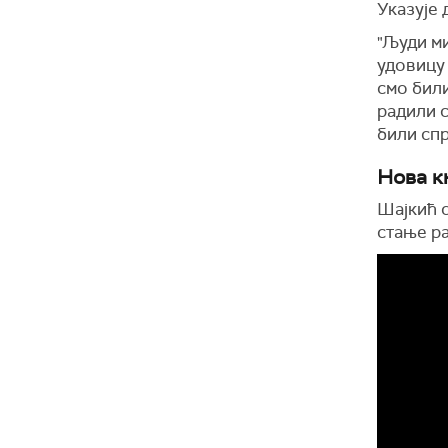
Указује 
"Људи ми
удовицу 
смо били
радили с
били спр
Нова к
Шајкић 
стање ра