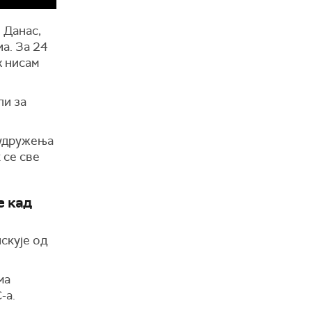
 Данас,
а. За 24
х нисам
ли за
г удружења
 се све
е кад
скује од
ма
С-а.