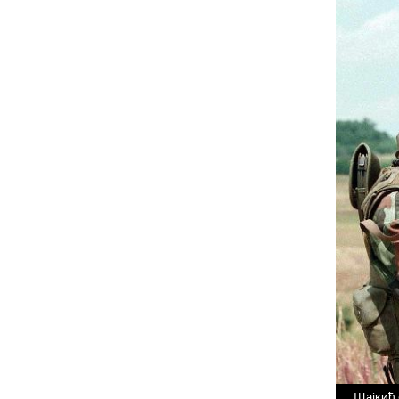
Шајкић 