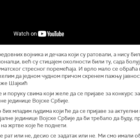
едовних војника и дечака који су ратовали, а нису би
налци, већ су стицајем околности били ту, сада болуј
матског стресног поремећаја. И врло мало се обраћа
желим да једном чудном причом скренем пажњу јавнос
аже Шајкић
е и поруку свима који желе да се пријаве за конкурс за
не јединице Војске Србије.
бих младим људима који ће да се пријаве за актуелни
јалне јединице Војске Србије да би требало да буду, пр
на жртве које ће поднети.
е рат или не, десио се задатак или не. Ми смо имали о