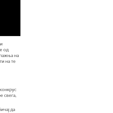
ли
е од
 пажња на
ти на те
 конкрус
е свега,
бичај да