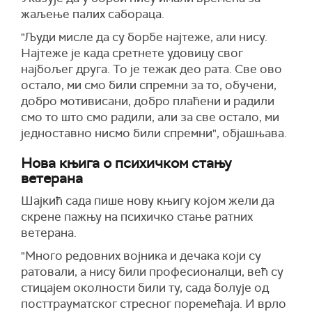
жаљење палих сабораца.
"Људи мисле да су борбе најтеже, али нису.
Најтеже је када сретнете удовицу свог
најбољег друга. То је тежак део рата. Све ово
остало, ми смо били спремни за то, обучени,
добро мотивисани, добро плаћени и радили
смо то што смо радили, али за све остало, ми
једноставно нисмо били спремни", објашњава.
Нова књига о психичком стању
ветерана
Шајкић сада пише нову књигу којом жели да
скрене пажњу на психичко стање ратних
ветерана.
"Много редовних војника и дечака који су
ратовали, а нису били професионалци, већ су
стицајем околности били ту, сада болује од
посттрауматског стресног поремећаја. И врло