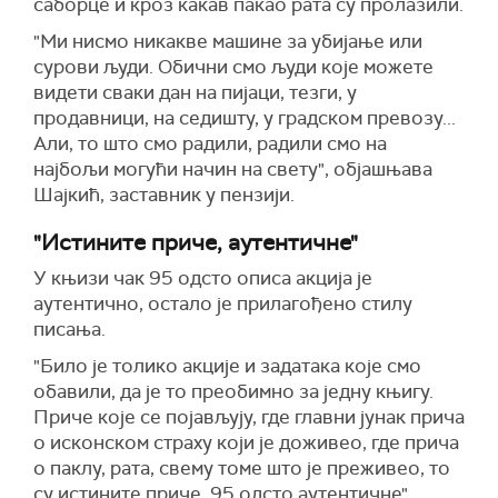
саборце и кроз какав пакао рата су пролазили.
"Ми нисмо никакве машине за убијање или
сурови људи. Обични смо људи које можете
видети сваки дан на пијаци, тезги, у
продавници, на седишту, у градском превозу...
Али, то што смо радили, радили смо на
најбољи могући начин на свету", објашњава
Шајкић, заставник у пензији.
"Истините приче, аутентичне"
У књизи чак 95 одсто описа акција је
аутентично, остало је прилагођено стилу
писања.
"Било је толико акције и задатака које смо
обавили, да је то преобимно за једну књигу.
Приче које се појављују, где главни јунак прича
о исконском страху који је доживео, где прича
о паклу, рата, свему томе што је преживео, то
су истините приче, 95 одсто аутентичне",