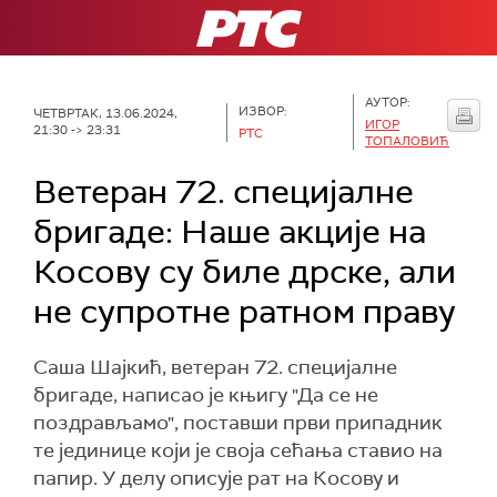
РТС
АУТОР:
ИЗВОР:
ЧЕТВРТАК, 13.06.2024,
ИГОР
21:30 -> 23:31
РТС
ТОПАЛОВИЋ
Ветеран 72. специјалне
бригаде: Наше акције на
Косову су биле дрске, али
не супротне ратном праву
Саша Шајкић, ветеран 72. специјалне
бригаде, написао је књигу "Да се не
поздрављамо", поставши први припадник
те јединице који је своја сећања ставио на
папир. У делу описује рат на Косову и