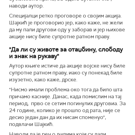
наводи аутор.
Специјалци ретко проговоре о својим акција.
Шајкић је проговорио јер, како каже, не жели
да му пали другови оду у заборав и јер њихове
акције нису биле супротне ратном праву.
"Да ли су животе за отаџбину, слободу
и знак на рукаву"
Аутор књиге истиче да акције војске нису биле
супротне ратном праву, иако су понекад биле
изузетно, како каже, дрске.
"Нисмо имали проблема око тога да било шта
причамо касније. Данас, када помислим на тај
период, прво се сетим погинулих друговиа. За
24 године, колико је прошло од рата, није се
десио један дан да их нисам споменуо",
подвлачи Шајкић.
Наводи да је реч о људима који су дали