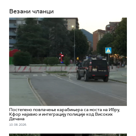
Везани чланци
Постепено повлачење карабињера са моста на Ибру,
Кфор најавио и интеграцију полиције код Високих
Дечана
10. 08. 2026.