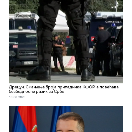
Дрецун: Смањење броја припадника КФОР-а повећава
безбедносни ризик за Србе
10. 08. 2026.