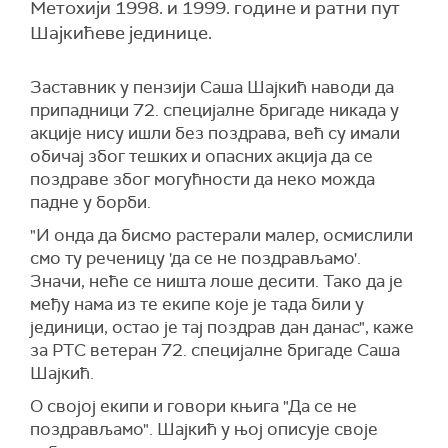
Метохији 1998. и 1999. године и ратни пут
Шајкићеве јединице.
Заставник у пензији Саша Шајкић наводи да
припадници 72. специјалне бригаде никада у
акције нису ишли без поздрава, већ су имали
обичај због тешких и опасних акција да се
поздраве због могућности да неко можда
падне у борби.
"И онда да бисмо растерали малер, осмислили
смо ту реченицу 'да се не поздрављамо'.
Значи, неће се ништа лоше десити. Тако да је
међу нама из те екипе које је тада били у
јединици, остао је тај поздрав дан данас", каже
за РТС ветеран 72. специјалне бригаде Саша
Шајкић.
О својој екипи и говори књига "Да се не
поздрављамо". Шајкић у њој описује своје