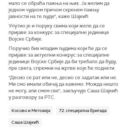
мало се обраћа пажња на њих. Ја желим да
једном чудном причом скренем пажњу
јавности на те људе", каже Шајкић
Упутио је и поруку свима који желе да се
пријаве за конкурс за специјалне јединице
Војске Србије.
Поручио бих младим људима који ће да се
пријаве за актуелни конкрус за специјалне
јединице Војске Србије да би требало да буду,
пре свега, спремни на жртве које ће поднети.
"Десио се рат или не, десио се задатак или не.
Ми смо имали обичај да кажемо: Можда нешто
не могу, али смем све", закључује Саша Шајкић
у разговору за РТС.
Косово и Метохија
72. специјална бригада
Саша Шајкић