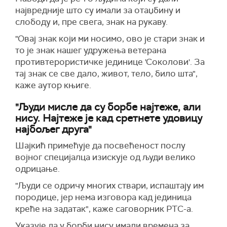
највредније што су имали за отаџбину и
слободу и, пре свега, знак на рукаву.
"Овај знак који ми носимо, ово је стари знак и
то је знак нашег удружења ветерана
противтерористичке јединице 'Соколови'. За
тај знак се све дало, живот, тело, било шта",
каже аутор књиге.
"Људи мисле да су борбе најтеже, али
нису. Најтеже је кад сретнете удовицу
најбољег друга"
Шајкић примећује да посвећеност послу
војног специјалца изискује од људи велико
одрицање.
"Људи се одричу многих ствари, испаштају им
породице, јер нема изговора кад јединица
креће на задатак", каже саговорник РТС-а.
Указује да у борби нису имали времена за