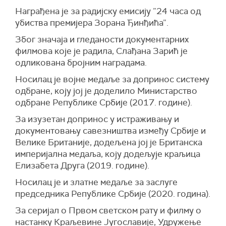
Награђена је за радијску емисију ”24 часа од
убиства премијера Зорана Ђинђића”.
Због значаја и гледаности документарних
филмова које је радила, Слађана Зарић је
одликована бројним наградама.
Носилац је војне медаље за допринос систему
одбране, коју јој је доделило Министарство
одбране Републике Србије (2017. године).
За изузетан допринос у истраживању и
документовању савезништва између Србије и
Велике Британије, додељена јој је Британска
империјална медаља, коју додељује краљица
Елизабета Друга (2019. године).
Носилац је и златне медаље за заслуге
председника Републике Србије (2020. година).
За серијал о Првом светском рату и филму о
настанку Краљевине Југославије, Удружење