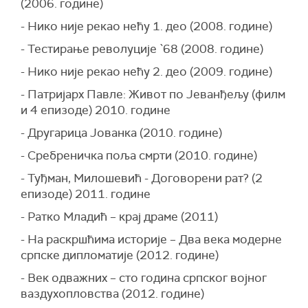
(2006. године)
- Нико није рекао нећу 1. део (2008. године)
- Тестирање револуције `68 (2008. године)
- Нико није рекао нећу 2. део (2009. године)
- Патријарх Павле: Живот по Јеванђељу (филм
и 4 епизоде) 2010. године
- Другарица Јованка (2010. године)
- Сребреничка поља смрти (2010. године)
- Туђман, Милошевић - Договорени рат? (2
епизоде) 2011. године
- Ратко Младић – крај драме (2011)
- На раскршћима историје – Два века модерне
српске дипломатије (2012. године)
- Век одважних – сто година српског војног
ваздухопловства (2012. године)