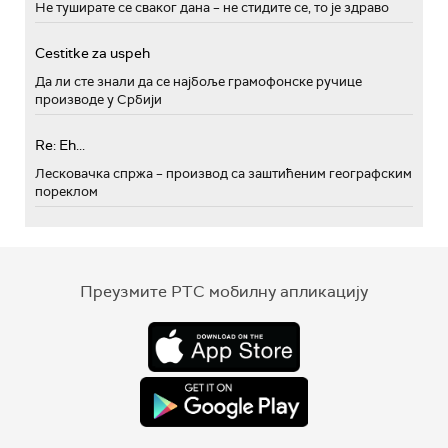
Не туширате се сваког дана – не стидите се, то је здраво
Cestitke za uspeh
Да ли сте знали да се најбоље грамофонске ручице
производе у Србији
Re: Eh...
Лесковачка спржа – производ са заштићеним географским
пореклом
Преузмите РТС мобилну апликацију