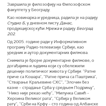
Завршила је филозофију на Филозофском
факултету у Београду.
Као новинарка и уредница, радила је на радију
Студио Б
, у дневном листу
Данас
,
продукцијској кући
Мрежа
и радију
Београд
202
.
Од 2005. године ради у Информативном
програму Радио-телевизије Србије, као
уредник и аутор документарних филмова.
Снимила је бројне документарне филмове, о
догађајима и људима који су обележили
деценије политичког живота у Србији: ”Ратне
приче са Кошара”, ”Ратне прича са Паштрика”,
”Стварање Краљевине СХС”, ”Злочин без
казне – страдање Срба у средњем Подрињу”,
”Нико није рекао нећу”, ”Милунка Савић –
Хероина Великог рата”, ”Србија у Великом
рату”, ”Срби на Крфу – сто година од Албанске