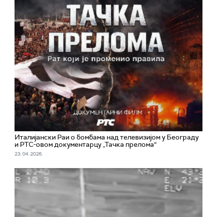
Италијански Раи о бомбама над телевизијом у Београду
и РТС-овом документарцу „Тачка прелома“
23. 04. 2026.