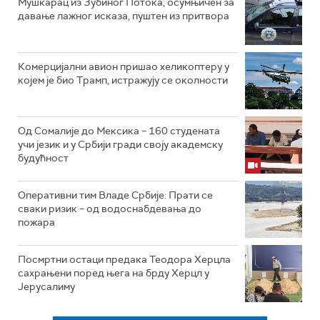
Мушкарац из Зубиног Потока, осумњичен за
давање лажног исказа, пуштен из притвора
Комерцијални авион пришао хеликоптеру у
којем је био Трамп, истражују се околности
Од Сомалије до Мексика – 160 студената
учи језик и у Србији гради своју академску
будућност
Оперативни тим Владе Србије: Прати се
сваки ризик – од водоснабдевања до
пожара
Посмртни остаци предака Теодора Херцла
сахрањени поред њега на брду Херцл у
Јерусалиму