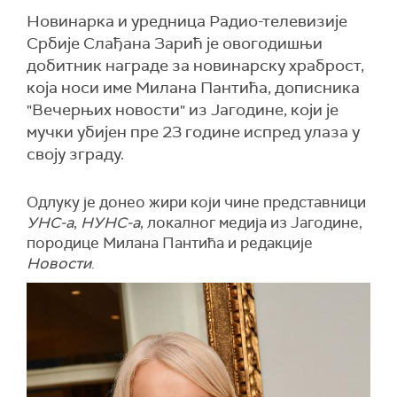
Новинарка и уредница Радио-телевизије
Србије Слађана Зарић је овогодишњи
добитник награде за новинарску храброст,
која носи име Милана Пантића, дописника
"Вечерњих новости" из Јагодине, који је
мучки убијен пре 23 године испред улаза у
своју зграду.
Одлуку је донео жири који чине представници
УНС-а
,
НУНС-а
, локалног медија из Јагодине,
породице Милана Пантића и редакције
Новости
.