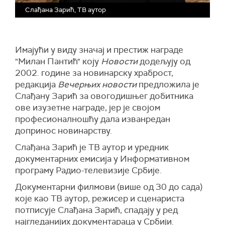
Слађана Зарић, ТВ аутор
Имајући у виду значај и престиж награде
"Милан Пантић" коју
Новости
додељују од
2002. године за новинарску храброст,
редакција
Вечерњих новости
предложила је
Слађану Зарић за овогодишњег добитника
ове изузетне награде, јер је својом
професионалношћу дала изванредан
допринос новинарству.
Слађана Зарић је ТВ аутор и уредник
документарних емисија у Информативном
програму Радио-телевизије Србије.
Документарни филмови (више од 30 до сада)
које као ТВ аутор, режисер и сценариста
потписује Слађана Зарић, спадају у ред
најгледанијих документараца у Србији.