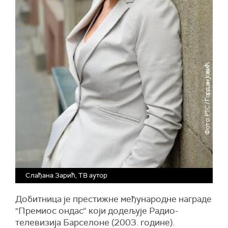
Слађана Зарић, ТВ аутор
Добитница је престижне међународне награде
"Премиос ондас“ који додељује Радио-
телевизија Барселоне (2003. године).