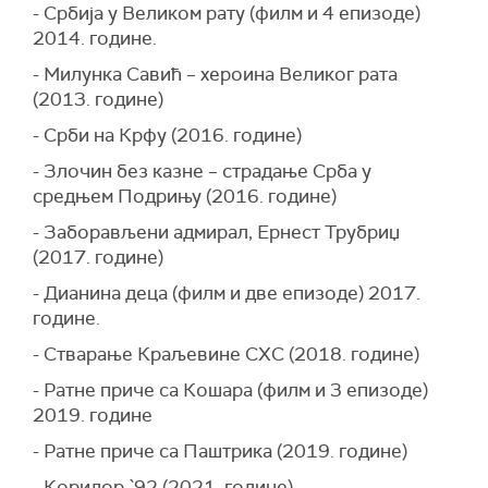
- Србија у Великом рату (филм и 4 епизоде)
2014. године.
- Милунка Савић – хероина Великог рата
(2013. године)
- Срби на Крфу (2016. године)
- Злочин без казне – страдање Срба у
средњем Подрињу (2016. године)
- Заборављени адмирал, Ернест Трубриџ
(2017. године)
- Дианина деца (филм и две епизоде) 2017.
године.
- Стварање Краљевине СХС (2018. године)
- Ратне приче са Кошара (филм и 3 епизоде)
2019. године
- Ратне приче са Паштрика (2019. године)
- Коридор `92 (2021. године)