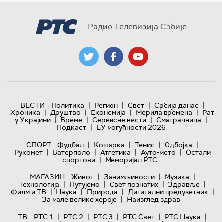
Радио Телевизија Србије
|
|
|
|
ВЕСТИ
Политика
Регион
Свет
Србија данас
|
|
|
|
Хроника
Друштво
Економија
Мерила времена
Рат
|
|
|
|
у Украјини
Време
Сервисне вести
Сматрачница
|
Подкаст
ЕУ могућности 2026
|
|
|
|
СПОРТ
Фудбал
Кошарка
Тенис
Одбојка
|
|
|
|
Рукомет
Ватерполо
Атлетика
Ауто-мото
Остали
|
спортови
Меморијал РТС
|
|
|
МАГАЗИН
Живот
Занимљивости
Музика
|
|
|
|
Технологијa
Путујемо
Свет познатих
Здравље
|
|
|
|
Филм и ТВ
Наука
Природа
Дигитални предузетник
|
За мале велике хероје
Наизглед здрав
|
|
|
|
|
ТВ
РТС 1
РТС 2
РТС 3
РТС Свет
РТС Наука