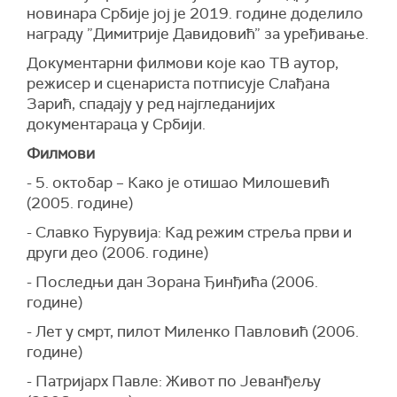
новинара Србије јој је 2019. године доделило
награду ”Димитрије Давидовић” за уређивање.
Документарни филмови које као ТВ аутор,
режисер и сценариста потписује Слађана
Зарић, спадају у ред најгледанијих
документараца у Србији.
Филмови
- 5. октобар – Како је отишао Милошевић
(2005. године)
- Славко Ћурувија: Кад режим стреља први и
други део (2006. године)
- Последњи дан Зорана Ђинђића (2006.
године)
- Лет у смрт, пилот Миленко Павловић (2006.
године)
- Патријарх Павле: Живот по Јеванђељу