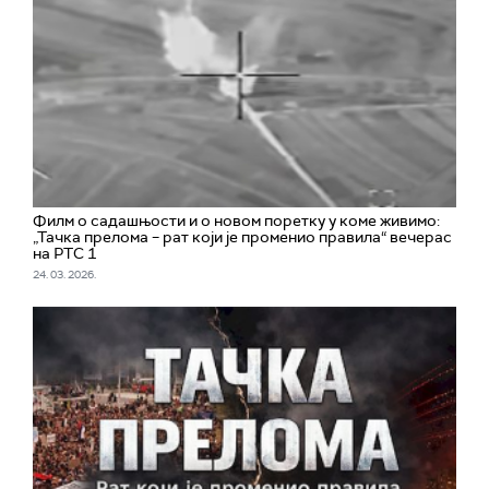
Филм о садашњости и о новом поретку у коме живимо:
„Тачка прелома – рат који је променио правила“ вечерас
на РТС 1
24. 03. 2026.