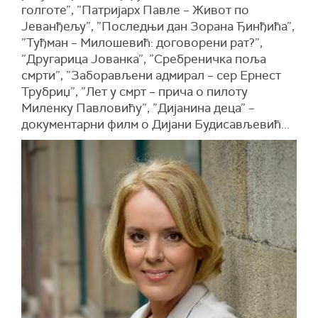
голготе”, ”Патријарх Павле – Живот по
Јеванђељу”, ”Последњи дан Зорана Ђинђића”,
”Туђман – Милошевић: договорени рат?”,
”Другарица Јованка”, ”Сребреничка поља
смрти”, ”Заборављени адмирал – сер Ернест
Трубриџ”, ”Лет у смрт – прича о пилоту
Миленку Павловићу”, ”Дијанина деца” –
документарни филм о Дијани Будисављевић...