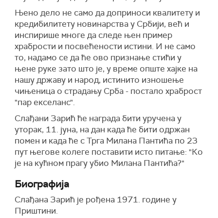
Њено дело не само да доприноси квалитету и
кредибилитету новинарства у Србији, већ и
инспирише многе да следе њен пример
храбрости и посвећености истини. И не само
то, надамо се да ће ово признање стићи у
њене руке зато што је, у време опште хајке на
нашу државу и народ, истинито изношење
чињеница о страдању Срба - постало храброст
"пар екселанс".
Слађани Зарић ће награда бити уручена у
уторак, 11. јуна, на дан када ће бити одржан
помен и када ће с Трга Милана Пантића по 23
пут његове колеге поставити исто питање: "Ко
је на кућном прагу убио Милана Пантића?"
Биографија
Слађана Зарић је рођена 1971. године у
Приштини.