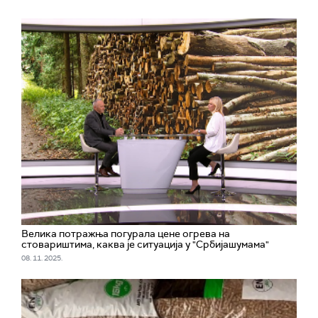
Велика потражња погурала цене огрева на
стовариштима, каква је ситуација у "Србијашумама"
08. 11. 2025.