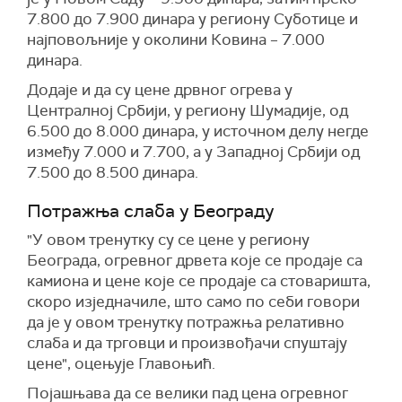
7.800 до 7.900 динара у региону Суботице и
најповољније у околини Ковина – 7.000
динара.
Додаје и да су цене дрвног огрева у
Централној Србији, у региону Шумадије, од
6.500 до 8.000 динара, у источном делу негде
између 7.000 и 7.700, а у Западној Србији од
7.500 до 8.500 динара.
Потражња слаба у Београду
"У овом тренутку су се цене у региону
Београда, огревног дрвета које се продаје са
камиона и цене које се продаје са стоваришта,
скоро изједначиле, што само по себи говори
да је у овом тренутку потражња релативно
слаба и да трговци и произвођачи спуштају
цене", оцењује Главоњић.
Појашњава да се велики пад цена огревног