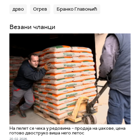
дрво
Огрев
Бранко Главоњић
Везани чланци
На пелет се чека у редовима – продаја на џакове, цена
готово двоструко виша него летос
20. 02. 2026.