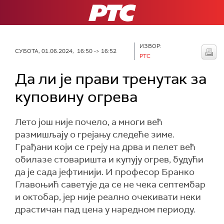
РТС
ИЗВОР:
СУБОТА, 01.06.2024, 16:50 -> 16:52
РТС
Да ли је прави тренутак за
куповину огрева
Лето још није почело, а многи већ
размишљају о грејању следеће зиме.
Грађани који се греју на дрва и пелет већ
обилазе стоваришта и купују огрев, будући
да је сада јефтинији. И професор Бранко
Главоњић саветује да се не чека септембар
и октобар, јер није реално очекивати неки
драстичан пад цена у наредном периоду.