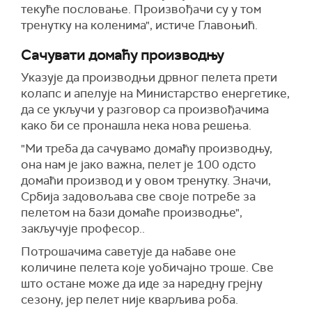
текуће пословање. Произвођачи су у том
тренутку на коленима", истиче Главоњић.
Сачувати домаћу производњу
Указује да производњи дрвног пелета прети
колапс и апелује на Министарство енергетике,
да се укључи у разговор са произвођачима
како би се пронашла нека нова решења.
"Ми треба да сачувамо домаћу производњу,
она нам је јако важна, пелет је 100 одсто
домаћи производ и у овом тренутку. Значи,
Србија задовољава све своје потребе за
пелетом на бази домаће производње",
закључује професор..
Потрошачима саветује да набаве оне
количине пелета које уобичајно троше. Све
што остане може да иде за наредну грејну
сезону, јер пелет није кварљива роба.