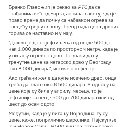
Бранко Главоњић је рекао за
РТС
да се
грађанима већ од марта, априла, саветује да је
право време да почну са набавком огрева за
следећу грејну сезону. Тренд пада цена дрвних
горива се наставио и у мају.
"Дошло је до појефтињења од негде 500 до
чак 1.000 динара по просторном метру, када је
у питању огревно дрво. То значи да су
тренутне цене за метарско дрво у Београду
око 8.000 динара", истиче професор.
Ако грађани желе да купе исечено дрво, онда
треба да плате око 8.500 динара. У односу на
цене које су биле у априлу, месецу, то је
јефтиније за негде 500 до 700 динара или од
шест до осам одсто.
Међутим, када је у питању Војводина, ту су
цене, каже, поприлично шаролике. Најскупље
је у Новом Саду – 9.500 динара, затим преко