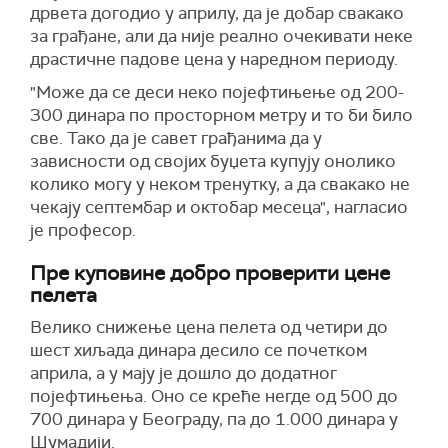
дрвета догодио у априлу, да је добар свакако
за грађане, али да није реално очекивати неке
драстичне падове цена у наредном периоду.
"Може да се деси неко појефтињење од 200-
300 динара по просторном метру и то би било
све. Тако да је савет грађанима да у
зависности од својих буџета купују онолико
колико могу у неком тренутку, а да свакако не
чекају септембар и октобар месеца", нагласио
је професор.
Пре куповине добро проверити цене
пелета
Велико снижење цена пелета од четири до
шест хиљада динара десило се почетком
априла, а у мају је дошло до додатног
појефтињења. Оно се креће негде од 500 до
700 динара у Београду, па до 1.000 динара у
Шумадији.