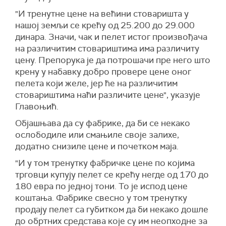
"И тренутне цене на већини стоваришта у
нашој земљи се крећу од 25.200 до 29.000
динара. Значи, чак и пелет истог произвођача
на различитим стовариштима има различиту
цену. Препорука је да потрошачи пре него што
крену у набавку добро провере цене оног
пелета који желе, јер ће на различитим
стовариштима наћи различите цене", указује
Главоњић.
Објашњава да су фабрике, да би се некако
ослободиле или смањиле своје залихе,
додатно снизиле цене и почетком маја.
"И у том тренутку фабричке цене по којима
трговци купују пелет се крећу негде од 170 до
180 евра по једној тони. То је испод цене
коштања. Фабрике свесно у том тренутку
продају пелет са губитком да би некако дошле
до обртних средстава које су им неопходне за