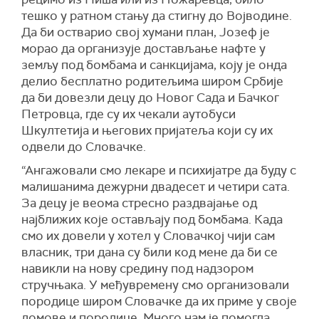
тешко у ратном стању да стигну до Војводине.
Да би остварио свој хумани план, Јозеф је
морао да организује достављање нафте у
земљу под бомбама и санкцијама, коју је онда
делио бесплатно родитељима широм Србије
да би довезли децу до Новог Сада и Бачког
Петровца, где су их чекали аутобуси
Шкултетија и његових пријатеља који су их
одвели до Словачке.
“Ангажовали смо лекаре и психијатре да буду с
малишанима дежурни двадесет и четири сата.
За децу је веома стресно раздвајање од
најближих које остављају под бомбама. Када
смо их довели у хотел у Словачкој чији сам
власник, три дана су били код мене да би се
навикли на нову средину под надзором
стручњака. У међувремену смо организовали
породице широм Словачке да их приме у своје
домове и породице. Много нам је помогла