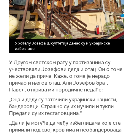
У хотелу Јозефа Шкултетија данас су и украјинске
избеглице
У Другом светском рату у партизанима су
учествовали Јозефови деда и отац. Он о томе
не жели да прича. Каже, о томе је нерадо
причао и његов отац. Али Јозефов брат,
Павел, открива ми породичне недаће:
„Оца и деду су заточили украјински нацисти,
бандеровци. Страшно су их мучили и тукли.
Предали су их гестаповцима.“
„Да ли је могуће да међу избеглицама које сте
примили под свој кров има и необандероваца