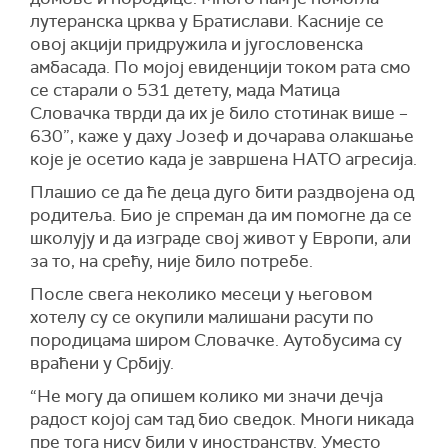
лутеранска црква у Братислави. Касније се
овој акцији придружила и југословенска
амбасада. По мојој евиденцији током рата смо
се старали о 531 детету, мада Матица
Словачка тврди да их је било стотинак више –
630”, каже у даху Јозеф и дочарава олакшање
које је осетио када је завршена НАТО агресија.
Плашио се да ће деца дуго бити раздвојена од
родитеља. Био је спреман да им помогне да се
школују и да изграде свој живот у Европи, али
за то, на срећу, није било потребе.
После свега неколико месеци у његовом
хотелу су се окупили малишани расути по
породицама широм Словачке. Аутобусима су
враћени у Србију.
“Не могу да опишем колико ми значи дечја
радост којој сам тад био сведок. Многи никада
пре тога нису били у иностранству. Уместо