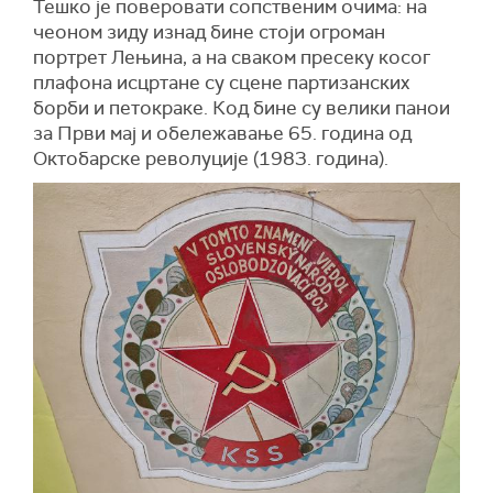
Тешко је поверовати сопственим очима: на
чеоном зиду изнад бине стоји огроман
портрет Лењина, а на сваком пресеку косог
плафона исцртане су сцене партизанских
борби и петокраке. Код бине су велики панои
за Први мај и обележавање 65. година од
Октобарске револуције (1983. година).