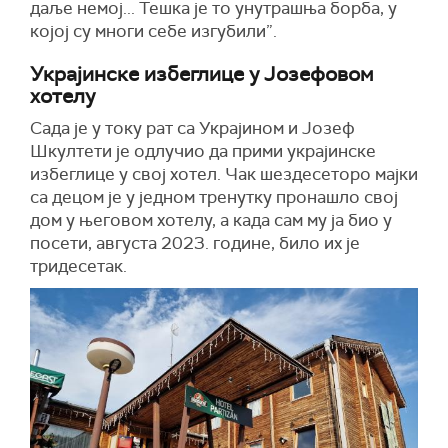
даље немој... Тешка је то унутрашња борба, у
којој су многи себе изгубили”.
Украјинске избеглице у Јозефовом
хотелу
Сада је у току рат са Украјином и Јозеф
Шкултети је одлучио да прими украјинске
избеглице у свој хотел. Чак шездесеторо мајки
са децом је у једном тренутку пронашло свој
дом у његовом хотелу, а када сам му ја био у
посети, августа 2023. године, било их је
тридесетак.