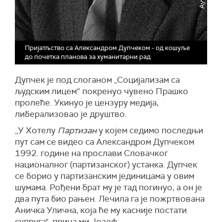
Пријатљство са Александром Дупчеком - од кошуље
до почетка планова за хуманитарни рад
Дупчек је под слоганом „Социјализам са
људским лицем“ покренуо чувено Прашко
пролеће. Укинуо је цензуру медија,
либерализовао је друштво.
„У Хотелу
Партизан
у којем седимо последњи
пут сам се видео са Александром Дупчеком
1992. године на прослави Словачког
националног (партизанског) устанка. Дупчек
се борио у партизанским јединицама у овим
шумама. Рођени брат му је тад погинуо, а он је
два пута био рањен. Лечила га је пожртвована
Аничка Улична, која ће му касније постати
супруга", прича ми Јозеф.