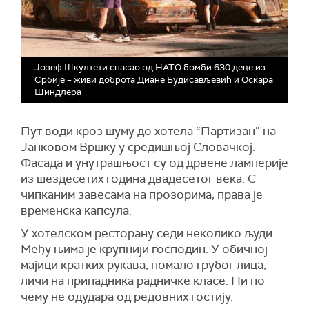
Јозеф Шкултети спасао од НАТО бомби 630 деце из
Србије – живи доброта Диане Будисављевић и Оскара
Шиндлера
Пут води кроз шуму до хотела “Партизан” на
Јанковом Вршку у средишњој Словачкој.
Фасада и унутрашњост су од дрвене ламперије
из шездесетих година двадесетог века. С
чипканим завесама на прозорима, права је
временска капсула.
У хотелском ресторану седи неколико људи.
Међу њима је крупнији господин. У обичној
мајици кратких рукава, помало грубог лица,
личи на припадника радничке класе. Ни по
чему не одудара од редовних гостију.