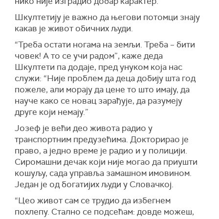
нико није изградио добар карактер.
Шкултетију је важно да његови потомци знају
какав је живот обичних људи.
“Треба остати ногама на земљи. Треба – бити
човек! А то се учи радом”, каже деда
Шкултети па додаје, пред унуком која нас
служи: “Није проблем да деца добију шта год
пожеле, али морају да цене то што имају, да
науче како се новац зарађује, да разумеју
друге који немају.”
Јозеф је већи део живота радио у
транспортним предузећима. Докторирао је
право, а једно време је радио и у полицији.
Сиромашни дечак који није могао да приушти
кошуљу, сада управља замашном имовином.
Један је од богатијих људи у Словачкој.
“Цео живот сам се трудио да избегнем
похлепу. Стално се подсећам: довде можеш,