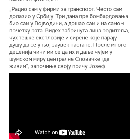
„Радио сам у фирми за транспорт. Често сам
долазио у Србију. Три дана пре бомбардовања
био сам у Војводини, а дошао сам и на самом
почетку рата. Видех забринута лица родитеља,
чух тешке експлозије и сирене које парају
душу да се у њој заувек настане. После много
деценија чини ми се да их и даље чујем у
шумском миру централне Словачке где
живим”, започиње своју причу Јозеф.