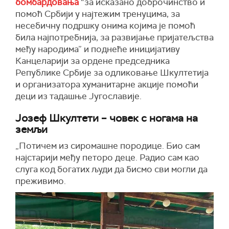
бомбардовања
“за исказано доброчинство и
помоћ Србији у најтежим тренуцима, за
несебичну подршку онима којима је помоћ
била најпотребнија, за развијање пријатељства
међу народима” и поднеће иницијативу
Канцеларији за ордене председника
Републике Србије за одликовање Шкултетија
и организатора хуманитарне акције помоћи
деци из тадашње Југославије.
Јозеф Шкултети – човек с ногама на
земљи
„Потичем из сиромашне породице. Био сам
најстарији међу петоро деце. Радио сам као
слуга код богатих људи да бисмо сви могли да
преживимо.