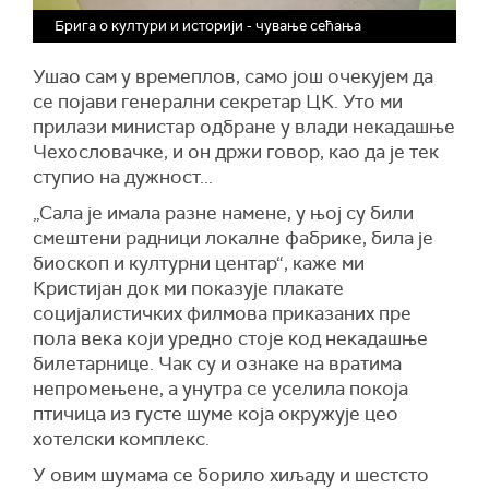
Брига о култури и историји - чување сећања
Ушао сам у времеплов, само још очекујем да
се појави генерални секретар ЦК. Уто ми
прилази министар одбране у влади некадашње
Чехословачке, и он држи говор, као да је тек
ступио на дужност...
„Сала је имала разне намене, у њој су били
смештени радници локалне фабрике, била је
биоскоп и културни центар“, каже ми
Кристијан док ми показује плакате
социјалистичких филмова приказаних пре
пола века који уредно стоје код некадашње
билетарнице. Чак су и ознаке на вратима
непромењене, а унутра се уселила покоја
птичица из густе шуме која окружује цео
хотелски комплекс.
У овим шумама се борило хиљаду и шестсто