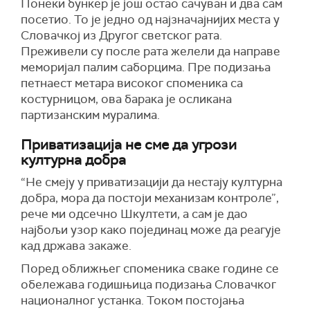
Понеки бункер је још остао сачуван и два сам
посетио. То је једно од најзначајнијих места у
Словачкој из Другог светског рата.
Преживели су после рата желели да направе
меморијал палим саборцима. Пре подизања
петнаест метара високог споменика са
костурницом, ова барака је осликана
партизанским муралима.
Приватизација не сме да угрози
културна добра
“Не смеју у приватизацији да нестају културна
добра, мора да постоји механизам контроле”,
рече ми одсечно Шкултети, а сам је дао
најбољи узор како појединац може да реагује
кад држава закаже.
Поред оближњег споменика сваке године се
обележава годишњица подизања Словачког
националног устанка. Током постојања