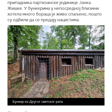
припадника партизанске јединице Јанка
Жишке. У бункерима у непосредној близини
хотела много бораца је живо спаљено, пошто
су одбили да се предају нацистима.
Бункер из Другог светског рата