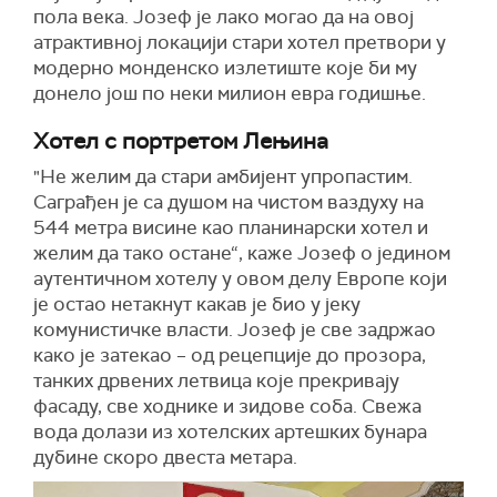
пола века. Јозеф је лако могао да на овој
атрактивној локацији стари хотел претвори у
модерно монденско излетиште које би му
донело још по неки милион евра годишње.
Хотел с портретом Лењина
"Не желим да стари амбијент упропастим.
Саграђен је са душом на чистом ваздуху на
544 метра висине као планинарски хотел и
желим да тако остане“, каже Јозеф о једином
аутентичном хотелу у овом делу Европе који
је остао нетакнут какав је био у јеку
комунистичке власти. Јозеф је све задржао
како је затекао – од рецепције до прозора,
танких дрвених летвица које прекривају
фасаду, све ходнике и зидове соба. Свежа
вода долази из хотелских артешких бунара
дубине скоро двеста метара.