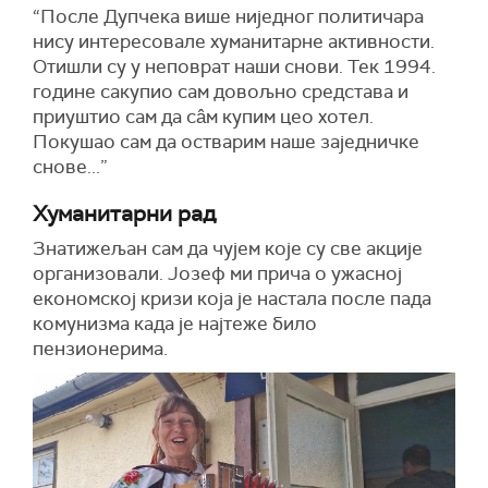
“После Дупчека више ниједног политичара
нису интересовале хуманитарне активности.
Отишли су у неповрат наши снови. Тек 1994.
године сакупио сам довољно средстава и
приуштио сам да сâм купим цео хотел.
Покушао сам да остварим наше заједничке
снове...”
Хуманитарни рад
Знатижељан сам да чујем које су све акције
организовали. Јозеф ми прича о ужасној
економској кризи која је настала после пада
комунизма када је најтеже било
пензионерима.