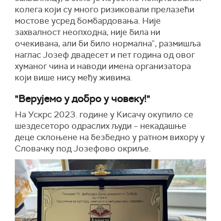
колега који су много ризиковали прелазећи
мостове усред бомбардовања. Није
захвалност неопходна, није била ни
очекивана, али би било нормална”, размишља
наглас Јозеф двадесет и пет година од овог
хуманог чина и наводи имена организатора
који више нису међу живима.
"Верујемо у добро у човеку!"
На Ускрс 2023. године у Кисачу окупило се
шездесеторо одраслих људи – некадашње
деце склоњене на безбедно у ратном вихору у
Словачку под Јозефово окриље.