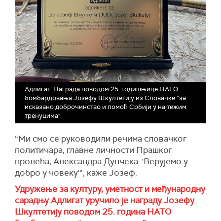
Адлигат: Награда поводом 25. годишњице НАТО
бомбардовања Јозефу Шкултетију из Словачке “за
исказано доброчинство и помоћ Србији у најтежим
тренуцима"
“Ми смо се руководили речима словачког
политичара, главне личности Прашког
пролећа, Александра Дупчека: 'Верујемо у
добро у човеку'“, каже Јозеф.
Удружење за културу, уметност и међународну
сарадњу Адлигат уручило је награду Јозефу
Шкултетију поводом 25. година НАТО