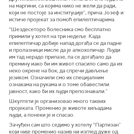
на маргини, са којима нико не жели да ради,
који не постоје за институције”, прича Јозеф и
истиче пројекат за помоћ епилептичарима.
“Шездесеторо болесника смо бесплатно
примили у хотел на три недеље. Када
епилептичар добије напад догађа се да падне
и пролазници мисле да је алкохоличар. Људи
им тад нерадо прилазе, па се догађало да
премину иако би им живот спасило само да их
неко окрене на бок, да спречи дављење
језиком. Означили смо их специјалним
ознакама на рукама и о томе обавестили
јавност, како би их људи препознавали.”
Шкултети је организовао много таквих
пројеката. Променио је животе хиљадама
људи, а понеки је и спасао.
Зачуђен сам што седимо у хотелу “Партизан”
који није променио назив ни изглед дуже од