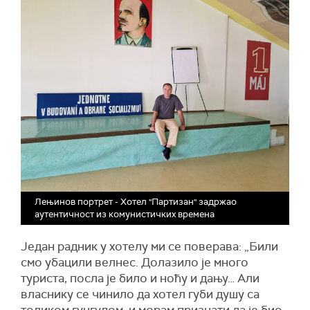
Лењинов портрет - Хотел "Партизан" задржао
аутентичност из комунистичких времена
Један радник у хотелу ми се поверава: „Били
смо убацили велнес. Долазило је много
туриста, посла је било и ноћу и дању… Али
власнику се чинило да хотел губи душу са