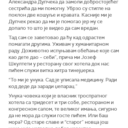
Александра Дупчека да замоли добростојећег
сестрића да ми помогну. Убрзо су стигле на
поклон две кошуље и кравата. Касније ми је
Дупчек рекао да ми је помогао јер му се
допало то што је видео да сам вредан.
Тад сам се заветовао да ћу кад одрастем
помагати другима. Уживам у хуманитарном
раду. Доживотно испуњавам обећање које сам
као дете дао – себи”, прича ми Јозеф
Шкултети у ресторану свог хотела док нас
пићем служи витка хитра тинејџерка.
“То ми је унука. Сад је уписала медицину. Ради
код деде да заради џепарац.”
Унука човека који је власник троспратног
хотела са тридесет и три собе, рестораном и
конгресном салом, те великог имања, сигурно
да не мора да служи госте пићем. Или баш
мора? Од старе славе и “старог” новца још