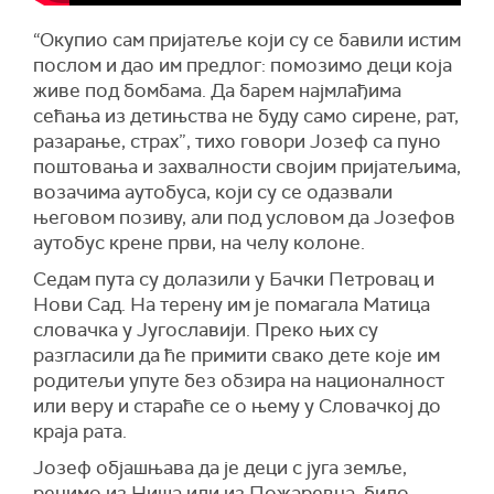
“Окупио сам пријатеље који су се бавили истим
послом и дао им предлог: помозимо деци која
живе под бомбама. Да барем најмлађима
сећања из детињства не буду само сирене, рат,
разарање, страх”, тихо говори Јозеф са пуно
поштовања и захвалности својим пријатељима,
возачима аутобуса, који су се одазвали
његовом позиву, али под условом да Јозефов
аутобус крене први, на челу колоне.
Седам пута су долазили у Бачки Петровац и
Нови Сад. На терену им је помагала Матица
словачка у Југославији. Преко њих су
разгласили да ће примити свако дете које им
родитељи упуте без обзира на националност
или веру и стараће се о њему у Словачкој до
краја рата.
Јозеф објашњава да је деци с југа земље,
рецимо из Ниша или из Пожаревца, било