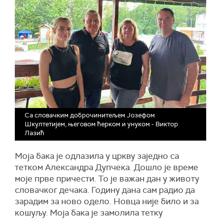
Са словачким доброчинитељем Јозефом
Шкултетијем, његовом ћерком и унуком - Виктор
Лазић
Моја бака је одлазила у цркву заједно са
тетком Александра Дупчека. Дошло је време
моје прве причести. То је важан дан у животу
словачког дечака. Годину дана сам радио да
зарадим за ново одело. Новца није било и за
кошуљу. Моја бака је замолила тетку