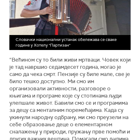
Словачки национални устанак обележава се сваке
године у Хотелу "Партизан"
“Већином су то били живи мртваци. Човек који
је тад навршио седамдесет година, могао је
само да чека смрт. Пензије су биле мале, све је
било тешко доступно. Ми смо им
организовали активности, разговоре о
књигама и програме које су стотинама људи
улепшале живот. Бавили смо се и програмима
за децу са менталним поремећајима. Када су
укинули народну одбрану, ми смо преузели на
себе образовање деце о елементарном
сналажењу у природи, пружању прве помоћи и
других важних вештина. Помагали смо људима