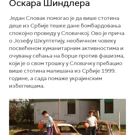
Оскара Шиндлера
Један Словак помогао је да више стотина
деце из Србије тешке дане бомбардовања
спокојно проведу у Словачкој. Ово је прича
о Јозефу Шкултетију, необичном човеку
посвећеном хуманитарним активностима и
очувању сећања на борце против фашизма,
који је о свом трошку у Словачку пребацио
више стотина малишана из Србије 1999.
године, а сада помаже украјинским
избеглицама.