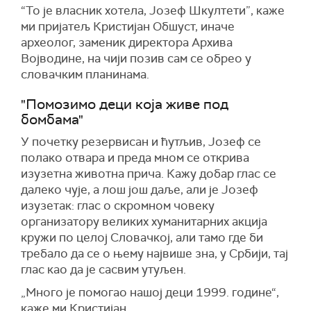
“То је власник хотела, Јозеф Шкултети”, каже
ми пријатељ Кристијан Обшуст, иначе
археолог, заменик директора Архива
Војводине, на чији позив сам се обрео у
словачким планинама.
"Помозимо деци која живе под
бомбама"
У почетку резервисан и ћутљив, Јозеф се
полако отвара и преда мном се открива
изузетна животна прича. Кажу добар глас се
далеко чује, а лош још даље, али је Јозеф
изузетак: глас о скромном човеку
организатору великих хуманитарних акција
кружи по целој Словачкој, али тамо где би
требало да се о њему највише зна, у Србији, тај
глас као да је сасвим утуљен.
„Много је помогао нашој деци 1999. године“,
каже ми Кристијан.