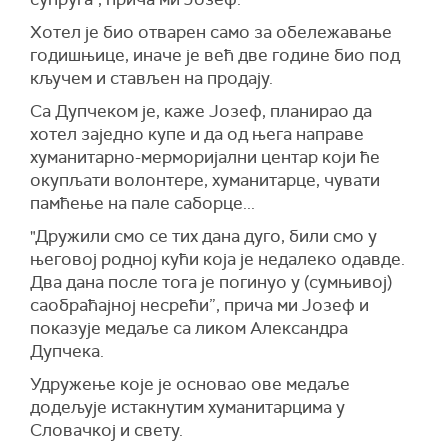
Хотел је био отварен само за обележавање
годишњице, иначе је већ две године био под
кључем и стављен на продају.
Са Дупчеком је, каже Јозеф, планирао да
хотел заједно купе и да од њега направе
хуманитарно-мерморијални центар који ће
окупљати волонтере, хуманитарце, чувати
памћење на пале саборце...
"Дружили смо се тих дана дуго, били смо у
његовој родној кући која је недалеко одавде.
Два дана после тога је погинуо у (сумњивој)
саобраћајној несрећи”, прича ми Јозеф и
показује медаље са ликом Александра
Дупчека.
Удружење које је основао ове медаље
додељује истакнутим хуманитарцима у
Словачкој и свету.