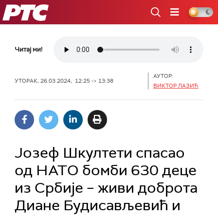
РТС
Читај ми!
АУТОР:
УТОРАК, 26.03.2024, 12:25 -> 13:38
ВИКТОР ЛАЗИЋ
Јозеф Шкултети спасао
од НАТО бомби 630 деце
из Србије – живи доброта
Диане Будисављевић и