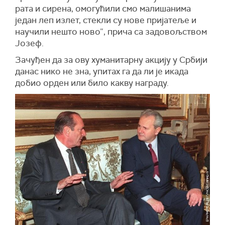
рата и сирена, омогућили смо малишанима
један леп излет, стекли су нове пријатеље и
научили нешто ново”, прича са задовољством
Јозеф.
Зачуђен да за ову хуманитарну акцију у Србији
данас нико не зна, упитах га да ли је икада
добио орден или било какву награду.