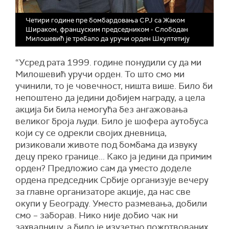
Четири године пре бомбардовања СРЈ са Жаком
Шираком, француским председником - Слободан
Милошевић је требало да уручи орден Шкултетију
“Усред рата 1999. године понудили су да ми
Милошевић уручи орден. То што смо ми
учинили, то је човечност, ништа више. Било би
непоштено да једини добијем награду, а цела
акција би била немогућа без ангажовања
великог броја људи. Било је шофера аутобуса
који су се одрекли својих дневница,
ризиковали животе под бомбама да извуку
децу преко границе... Како ја једини да примим
орден? Предложио сам да уместо доделе
ордена председник Србије организује вечеру
за главне организаторе акције, да нас све
окупи у Београду. Уместо размевања, добили
смо – заборав. Нико није добио чак ни
захвалницу, а било је изузетно пожртвованих