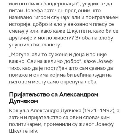
или потомака бандероваца?“, усудих се да
питам Јозефа затечен пред оним што
називамо "игром случаја" али и поигравањем
историје: добро и зло у вековном плесу се
смењују или, како каже Шкултети, како би се
другачије и могло живети? Злоба на злобу
унуштила би планету.
„Могуће, али то су жене и деца и то није
важно. Свима желимо добро“, каже Јозеф
тихо, као да је постиђен што сам сазнао да
помаже и онима којима би већина људи на
његовом месту само окренула леђа.
Пријатељство са Александром
Дупчеком
Кошуља Александра Дупчека (1921–1992), а
затим и пријатељство са овим словачким
политичарем, променили су живот Јозефу
Шкултетију.