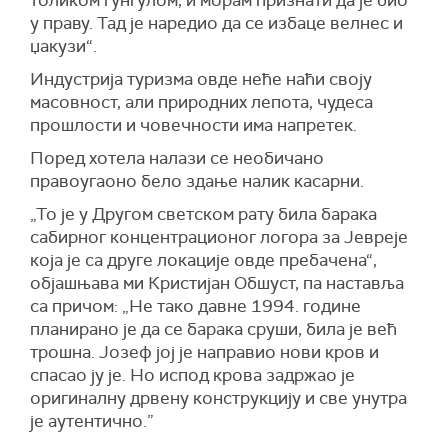
толиком гунгулом, и морам признати да је био
у праву. Тад је наредио да се избаце велнес и
џакузи“.
Индустрија туризма овде неће наћи своју
масовност, али природних лепота, чудеса
прошлости и човечности има напретек.
Поред хотела налази се необичано
правоугаоно бело здање налик касарни.
„То је у Другом светском рату била барака
сабирног концентрационог логора за Јевреје
која је са друге локације овде пребачена“,
објашњава ми Кристијан Обшуст, па наставља
са причом: „Не тако давне 1994. године
планирано је да се барака сруши, била је већ
трошна. Јозеф јој је направио нови кров и
спасао ју је. Но испод крова задржао је
оригиналну дрвену конструкцију и све унутра
је аутентично.”