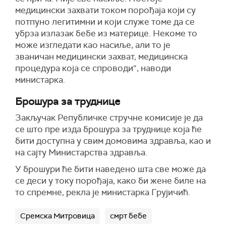
медицински захвати током порођаја који су
потпуно легитимни и који служе томе да се
убрза излазак бебе из материце. Некоме то
може изгледати као насиље, али то је
званичан медицински захват, медицинска
процедура која се спроводи“, наводи
министарка.
Брошура за труднице
Закључак Републичке стручне комисије је да
се што пре изда брошура за труднице која ће
бити доступна у свим домовима здравља, као и
на сајту Министарства здравља.
У брошури ће бити наведено шта све може да
се деси у току порођаја, како би жене биле на
то спремне, рекла је министарка Грујичић.
Сремска Митровица
смрт бебе