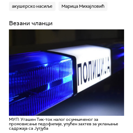
акушерско насиље
Марица Михајловић
Везани чланци
МУП: Угашен Тик-ток налог осумњиченог за
промовисање педофилије, упућен захтев за уклањање
садржаја са Јутјуба