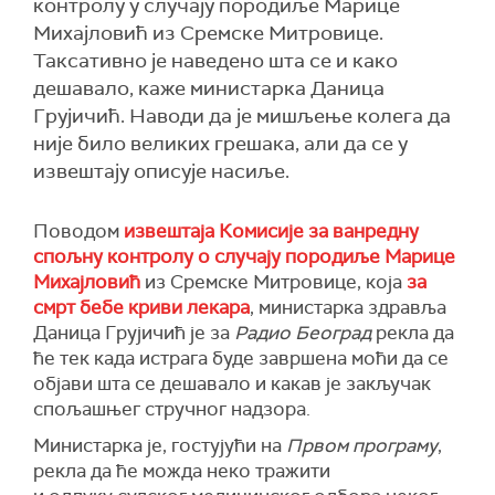
контролу у случају породиље Марице
Михајловић из Сремске Митровице.
Таксативно је наведено шта се и како
дешавало, каже министарка Даница
Грујичић. Наводи да је мишљење колега да
није било великих грешака, али да се у
извештају описује насиље.
Поводом
извештаја Комисије за ванредну
спољну контролу о случају породиље Марице
Михајловић
из Сремске Митровице, која
за
смрт бебе криви лекара
, министарка здравља
Даница Грујичић је за
Радио Београд
рекла да
ће тек када истрага буде завршена моћи да се
објави шта се дешавало и какав је закључак
спољашњег стручног надзора.
Министарка је, гостујући на
Првом програму
,
рекла да ће можда неко тражити