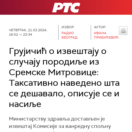
РТС
ИЗВОР:
АУТОР:
ЧЕТВРТАК, 21.03.2024,
РАДИО
ИВАНА
16:52 -> 23:34
БЕОГРАД
ПРИБИЋЕВИЋ
Грујичић о извештају о
случају породиље из
Сремске Митровице:
Таксативно наведено шта
се дешавало, описује се и
насиље
Министарству здравља достављен је
извештај Комисије за ванредну спољну