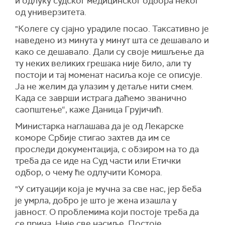
и одлуку судског медицинског одбора неког
од универзитета.
"Колеге су сјајно урадиле посао. Таксативно је
наведено из минута у минут шта се дешавало и
како се дешавало. Дали су своје мишљење да
ту неких великих грешака није било, али ту
постоји и тај моменат насиља које се описује.
Ја не желим да улазим у детаље нити смем.
Када се заврши истрага даћемо званично
саопштење“, каже Даница Грујичић.
Министарка наглашава да је од Лекарске
коморе Србије стигао захтев да им се
проследи документација, с обзиром на то да
треба да се иде на Суд части или Етички
одбор, о чему ће одлучити Комора.
"У ситуацији која је мучна за све нас, јер беба
је умрла, добро је што је жена изашла у
јавност. О проблемима који постоје треба да
се прича. Није све насиље. Постоје