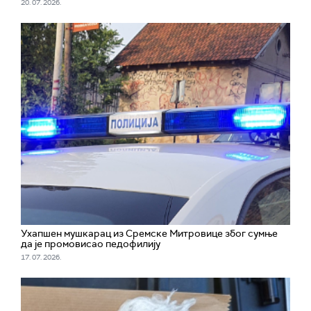
20. 07. 2026.
Ухапшен мушкарац из Сремске Митровице због сумње
да је промовисао педофилију
17. 07. 2026.