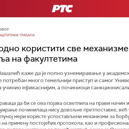
РТС
ЗВОР:
АШТИТНИК ГРАЂАНА
дно користити све механизме
ља на факултетима
ашалић каже да је полно узнемиравање у академск
аве потребан много темељнији приступ и самог Униве
а учинио ефикаснијим, а починиоци санкционисал
раваца да би се ова појава осветлила на прави начин 
суирање починилаца нису довољне претпоставке, већ 
у пуној мери користе успостављени механизми за борб
 на примену постојећих протокола, као и професиона