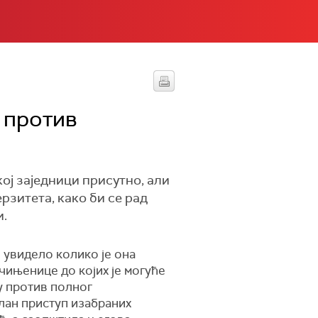
 против
oj заједници присутно, али
рзитета, како би се рад
и.
и увидело колико је она
чињенице до којих је могуће
у против полног
лан приступ изабраних