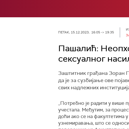
И
ПЕТАК, 15.12.2023, 16:05 -> 19:35
З
Пашалић: Неопхо
сексуалног наси
Заштитник грађана Зоран П
да је за сузбијање ове пој
свих надлежних институциј
„Потребно је радити у више п
учестала. Међутим, за проце
доћи ако се на факултетима 
узнемиравања, што се односи