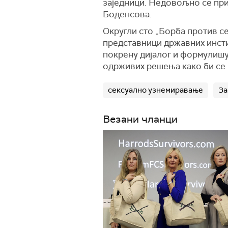
заједници. Недовољно се приј
Боденсова.
Округли сто „Борба против с
представници државних инсти
покрену дијалог и формулиш
одрживих решења како би се 
сексуално узнемиравање
За
Везани чланци