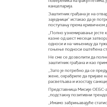
повереника на факултетима, ј
канцеларија.
Заштитник грађана је на отв
заједници” истакао да је пот
поступању према кривичном д
„Полно узнемиравање јесте к
казне од шест месеци затвора
односи и на чињеницу да туж
гоњење подноси оштећена стр
Не сме се дозволити да полно
заштитник грађана и као прим
„Зато је потребно да се пред
жене, охрабриле да пријаве на
расветљава и изостају санкци
Представница Мисије ОЕБС-а 
„подстакну позитивни трендов
„Имамо забрињавајуће статис