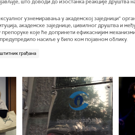
ављује, што доводи до изостанка реакције друштва на 
ексуалног узнемиравања у академској заједници“ орга
туција, академске заједнице, цивилног друштва и међ
у препоруке које ће допринети ефикаснијим механиз
предупредило насиље у било ком појавном облику.
штитник грађана