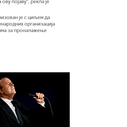
ову појаву“, рекла је
низован је с циљем да
ународних организација
мима за проналажење