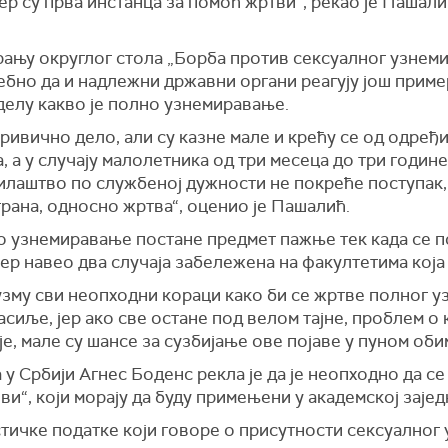
ер су прва инстанца за помоћ жртви“, рекао је Пашал
арању округлог стола „Борба против сексуалног узнем
ребно да и надлежни државни органи реагују још пример
елу какво је полно узнемиравање.
ривично дело, али су казне мале и крећу се од одређ
, а у случају малолетника од три месеца до три годин
илаштво по службеној дужности не покреће поступак,
ана, односно жртва“, оценио је Пашалић.
 узнемиравање постане предмет пажње тек када се пој
ер навео два случаја забележена на факултетима која 
узму сви неопходни кораци како би се жртве полног у
сиље, јер ако све остане под велом тајне, проблем о 
је, мале су шансе за сузбијање ове појаве у пуном оби
у Србији Агнес Боденс рекла је да је неопходно да с
и“, који морају да буду примењени у академској зајед
тичке податке који говоре о присутности сексуалног