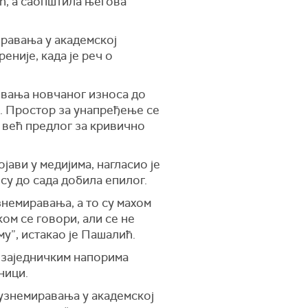
ић, а саопштила његова
иравања у академској
еније, када је реч о
ивања новчаног износа до
е. Простор за унапређење се
 већ предлог за кривично
ави у медијима, нагласио је
су до сада добила епилог.
знемиравања, а то су махом
ком се говори, али се не
му”, истакао је Пашалић.
е заједничким напорима
ници.
 узнемиравања у академској