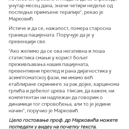
унутар месец дана, значи четири недеље од
последње примљене терапије“, рекао је
Марковић.
Истиче и да се, нажалост, помера старосна
граница пацијената. Поручује да је у
превенцији све.
“Ако желимо да се ова негативна и лоша
статистика смањи у корист бољег
преживљавања наших пацијената,
превентивни преглед и рана дијагностика у
асимптоматској фази, ми имамо већ
етаблиране скрининге за рак дојке, карцинома
грлића и дебелог црева. Нисам, да кажем, ни
компетентан ни надлежан да говорим о
динамици тог спровођења, али то је једини
начин“, поручио је Марковић.
Цело гостовање проф. др Марковића можете
погледати у видеу на почетку текста.