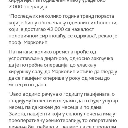
хирургији. На годишњем нивоу ураде око
7.000 операција.
"Последњих неколико година тренд пораста
који је био у обољевању од малигних болести,
који је достигао 42.000 са нажалост
половичном смртношћу, се одржава", рекао је
проф. Марковић.
На питање колико времена прође од
успостављања дијагнозе, односно закључка
да је потребна операција, до уласка у
хируршку салу, др Марковић истиче да гледају
да се пацијент оперише у року од месец до
месец и по дана.
“Јако водимо рачуна о годишту пацијената, о
стадијуму болести и гледамо да то буде унутар
месец, па да кажем до месеца и по дана.
Заиста, пацијенти који у склопу лечења имају
преоперативну хемиотерапију, то оперативно
лечење би требало и гледамо да се спроводи