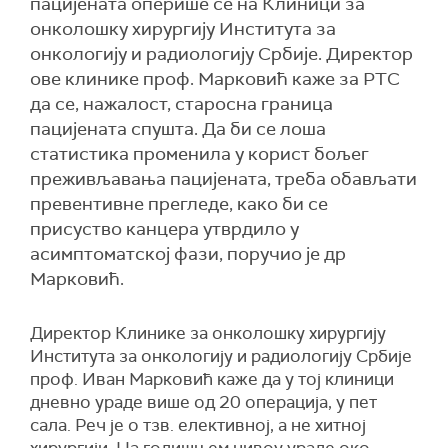
пацијената оперише се на Клиници за
онколошку хирургију Института за
онкологију и радиологију Србије. Директор
ове клинике проф. Марковић каже за РТС
да се, нажалост, старосна граница
пацијената спушта. Да би се лоша
статистика променила у корист бољег
преживљавања пацијената, треба обављати
превентивне прегледе, како би се
присуство канцера утврдило у
асимптоматској фази, поручио је др
Марковић.
Директор Клинике за онколошку хирургију
Института за онкологију и радиологију Србије
проф. Иван Марковић каже да у тој клиници
дневно ураде више од 20 операција, у пет
сала. Реч је о тзв. елективној, а не хитној