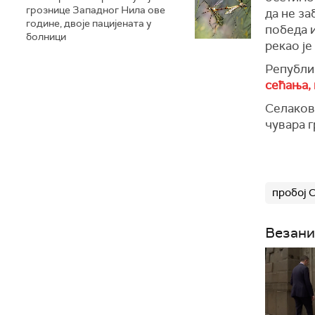
грознице Западног Нила ове
да не за
године, двоје пацијената у
победа и
болници
рекао је
Републик
сећања, 
Селаков
чувара 
пробој 
Везани