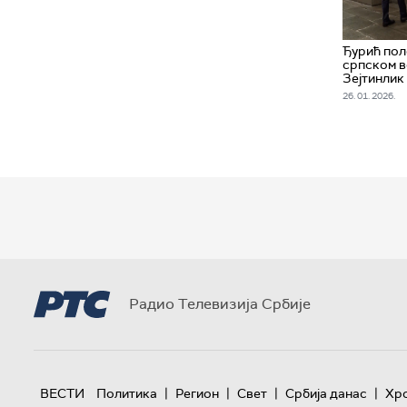
Ђурић пол
српском в
Зејтинлик
26. 01. 2026.
Радио Телевизија Србије
|
|
|
|
ВЕСТИ
Политика
Регион
Свет
Србија данас
Хр