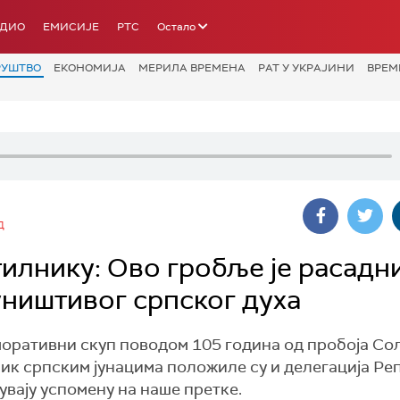
АДИО
ЕМИСИЈЕ
РТС
Остало
РУШТВО
ЕКОНОМИЈА
МЕРИЛА ВРЕМЕНА
РАТ У УКРАЈИНИ
ВРЕМ
Д
илнику: Ово гробље је расадн
уништивог српског духа
моративни скуп поводом 105 година од пробоја Со
ник српским јунацима положиле су и делегација Ре
увају успомену на наше претке.