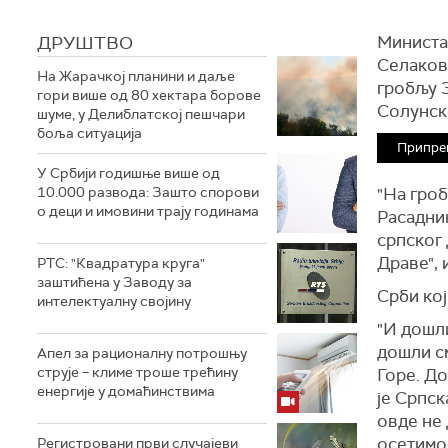
ДРУШТВО
Министа
Селаков
На Жарачкој планини и даље
гробљу 
гори више од 80 хектара борове
Солунск
шуме, у Делиблатској пешчари
боља ситуација
Припре
У Србији годишње више од
10.000 развода: Зашто спорови
"На гроб
о деци и имовини трају годинама
Расадни
српског 
Драве", 
РТС: "Квадратура круга"
заштићена у Заводу за
Срби кој
интелектуалну својину
"И дошли
дошли см
Апел за рационалну потрошњу
струје – климе троше трећину
Горе. До
енергије у домаћинствима
је Српск
овде не 
осетимо
Регистровани први случајеви