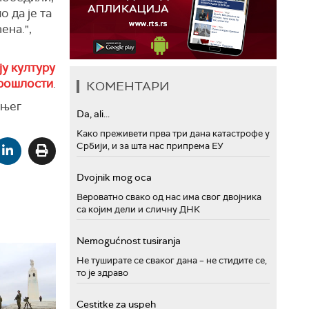
 да је та
ена.",
ју културу
прошлости
.
КОМЕНТАРИ
шњег
Da, ali...
Како преживети прва три дана катастрофе у
Србији, и за шта нас припрема ЕУ
Dvojnik mog oca
Вероватно свако од нас има свог двојника
са којим дели и сличну ДНК
Nemogućnost tusiranja
Не туширате се сваког дана – не стидите се,
то је здраво
Cestitke za uspeh