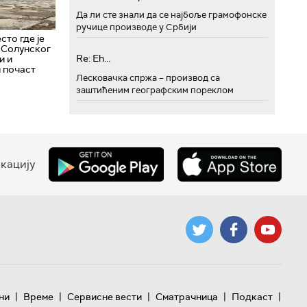
Да ли сте знали да се најбоље грамофонске
ручице производе у Србији
сто где је
 Солунског
Re: Eh...
и и
 почаст
Лесковачка спржа – производ са
заштићеним географским пореклом
кацију
|
|
|
|
|
ни
Време
Сервисне вести
Сматрачница
Подкаст