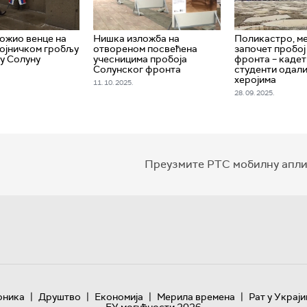
ожио венце на
Нишка изложба на
Поликастро, ме
ојничком гробљу
отвореном посвећена
започет пробој
 у Солуну
учесницима пробоја
фронта – кадет
Солунског фронта
студенти одали
херојима
11. 10. 2025.
28. 09. 2025.
Преузмите РТС мобилну апли
|
|
|
|
оника
Друштво
Економија
Мерила времена
Рат у Украји
ЕУ могућности 2026