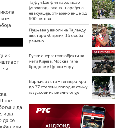
Тајфун Делфин паралисао
југозапад Јапана - наређена
Никола
евакуација, отказано више од
чком
500 летова
обоја
Пуцњава у школи на Тајланду –
шесторо убијених, 15 особа
рањено
дник.
Руски енергетски објекти на
мети Кијева; Москва гађа
ништивог
бродове у Црном мору
се и
Варљиво лето – температура
до 37 степени, поподне стижу
пљускови и локалне олује
ске,
 Црне
боља и да
, и да
о да се
победили,