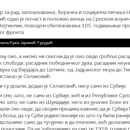
р за рад, запошљавање, борачка и социјална питања 
ић одао је почаст и положио венце на Српском војни
Зејтинлик, поводом обележавања 105. годишњице пр
ог фронта.
мила Ружа Јеремић Турудић
љу смо, а нисмо ни свесни да је ово овде гробље раса
к слободе, расадник победничког духа, расадник неу
духа од Вардара до Цетине, од Јадранског мора до Ти
истакао је Селаковић.
и су дошли, додао је Селаковић, нису само из Србије.
 смо зато, не само из Србије, већ и из Републике Срп
о зато, не само из Шумадије, него из јуначке Боке из
шли смо овде, да својим прецима кажемо да је Србија 
а боља, да су Срби јединственији но што су били раније
долазимо само да тугујемо и да плачемо, већ долазим
 поносним. Да не заборавимо да смо те 1918. године 