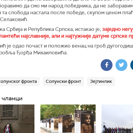
боравимо да смо ми народ победника, да не заборавимо
 та слобода настала после победе, скупом ценом плаћ
 Селаковић.
а Србија и Република Српска, истакао је,
заједно негу
памтећи најславније, али и најтужније датуме српске 
ић је одао почаст и положио венац на гроб дугогоди
гробља Ђорђа Михаиловића.
Солунског фронта
Солунски фронт
Зејтинлик
 чланци