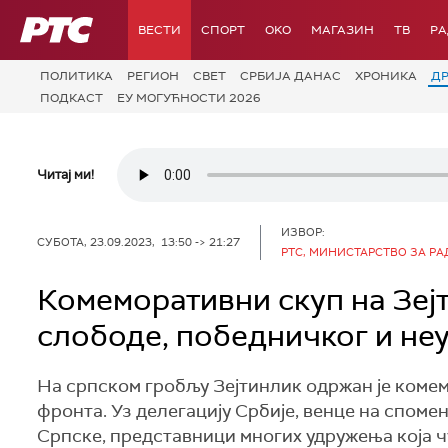
РТС
ВЕСТИ
СПОРТ
OKO
МАГАЗИН
ТВ
Р
ПОЛИТИКА
РЕГИОН
СВЕТ
СРБИЈА ДАНАС
ХРОНИКА
Д
ПОДКАСТ
ЕУ МОГУЋНОСТИ 2026
Читај ми!
ИЗВОР:
СУБОТА, 23.09.2023, 13:50 -> 21:27
РТС, МИНИСТАРСТВО ЗА РА
Комеморативни скуп на Зејт
слободе, победничког и не
На српском гробљу Зејтинлик одржан је коме
фронта. Уз делегацију Србије, венце на споме
Српске, представници многих удружења која ч