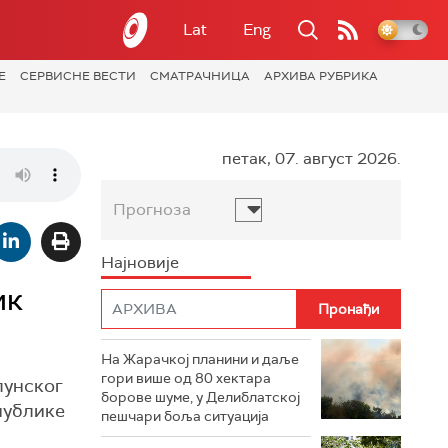
Lat
Eng
Е
СЕРВИСНЕ ВЕСТИ
СМАТРАЧНИЦА
АРХИВА РУБРИКА
петак, 07. август 2026.
Прогноза
Најновије
ик
На Жарачкој планини и даље
гори више од 80 хектара
лунског
борове шуме, у Делиблатској
публике
пешчари боља ситуација