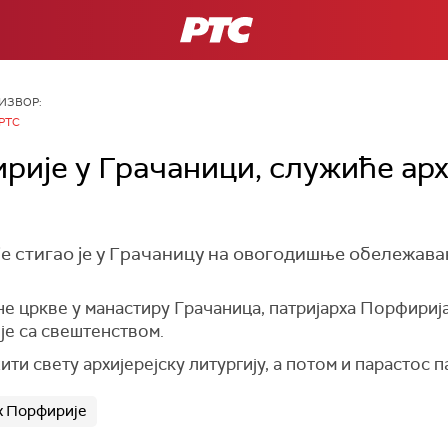
РТС
ИЗВОР:
РТС
рије у Грачаници, служиће арх
е стигао је у Грачаницу на овогодишње обележав
е цркве у манастиру Грачаница, патријарха Порфирија
је са свештенством.
ти свету архијерејску литургију, а потом и парастос п
х Порфирије