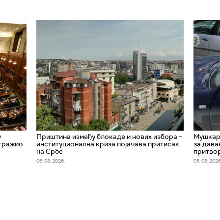
у
Приштина између блокаде и нових избора –
Мушкара
 тражио
институционална криза појачава притисак
за дава
на Србе
притво
06. 08. 2026.
05. 08. 2026