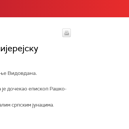
ијерејску
ање Видовдана.
 је дочекао епископ Рашко-
алим српским јунацима.