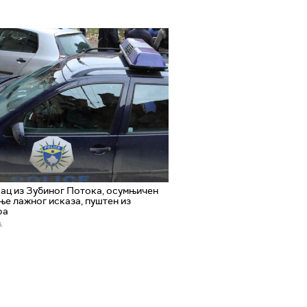
ц из Зубиног Потока, осумњичен
ње лажног исказа, пуштен из
ра
.