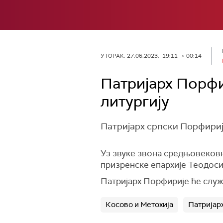
УТОРАК, 27.06.2023, 19:11 -> 00:14
Патријарх Порфи
литургију
Патријарх српски Порфириј
Уз звуке звона средњовековн
призренске епархије Теодоси
Патријарх Порфирије ће служи
Косово и Метохија
Патријар