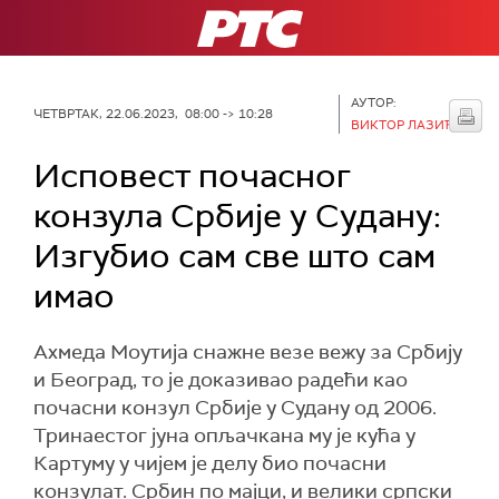
РТС
АУТОР:
ЧЕТВРТАК, 22.06.2023, 08:00 -> 10:28
ВИКТОР ЛАЗИЋ
Исповест почасног
конзула Србије у Судану:
Изгубио сам све што сам
имао
Ахмеда Моутија снажне везе вежу за Србију
и Београд, то је доказивао радећи као
почасни конзул Србије у Судану од 2006.
Тринаестог јуна опљачкана му је кућа у
Картуму у чијем је делу био почасни
конзулат. Србин по мајци, и велики српски