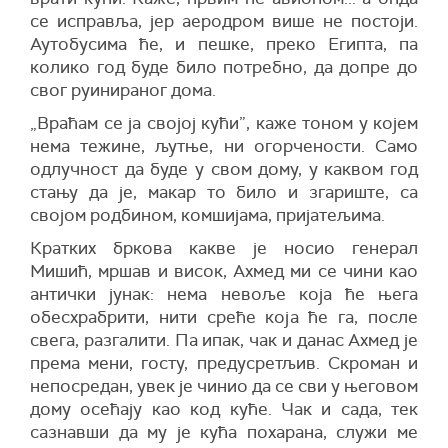
се исправља, јер аеродром више не постоји.
Аутобусима ће, и пешке, преко Египта, па
колико год буде било потребно, да допре до
свог руинираног дома.
„Враћам се ја својој кући”, каже тоном у којем
нема тежине, љутње, ни огорчености. Само
одлучност да буде у свом дому, у каквом год
стању да је, макар то било и згариште, са
својом родбином, комшијама, пријатељима.
Кратких бркова какве је носио генерал
Мишић, мршав и висок, Ахмед ми се чини као
антички јунак: нема невоље која ће њега
обесхрабрити, нити среће која ће га, после
свега, разгалити. Па ипак, чак и данас Ахмед је
према мени, госту, предусретљив. Скроман и
непосредан, увек је чинио да се сви у његовом
дому осећају као код куће. Чак и сада, тек
сазнавши да му је кућа похарана, служи ме