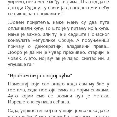
умремо, нека мене међу својима. Шта год да се
догоди Судану, ту сам и ја да поднесем и нећу
се никад на то пожалити.”
„Зовем пријатеља, каже њему су два пута
опљачкали кућу. То што је у питању моја кућа,
мање је важно, али ту је и седиште Почасног
конзулата Републике Србије. А побуњеници
причају о демократији, владавини права...
Добро је да ми је чувар преживео, старији је
човек. А ето, мој вучјак је лајао, сметао им, и
упуцаше га.”
"Враћам се ја својој кући"
Намештај који сам видео када сам му био у
гостима, сада постоји само на мојим сликама.
Ауто којим смо се возили пун је метака.
Изрешетана су наша сећања.
Сада, упркос тешкој ситуацији, једва чека да се
врати кући. Каже, првим ће авионом... а онда