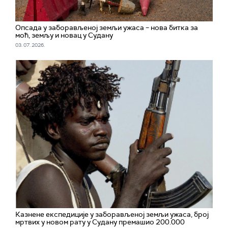
Опсада у заборављеној земљи ужаса – нова битка за
моћ, земљу и новац у Судану
03. 07. 2026.
Казнене експедиције у заборављеној земљи ужаса, број
мртвих у новом рату у Судану премашио 200.000