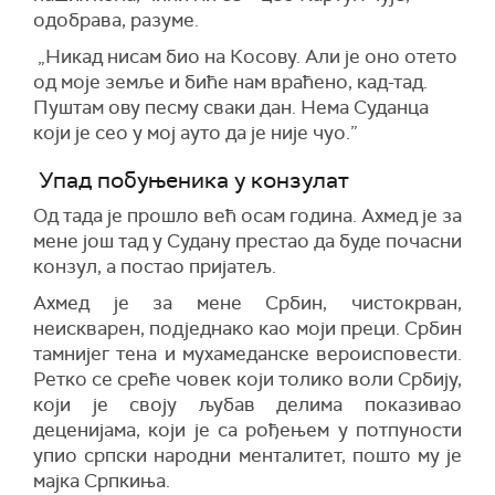
одобрава, разуме.
„Никад нисам био на Косову. Али је оно отето
од моје земље и биће нам враћено, кад-тад.
Пуштам ову песму сваки дан. Нема Суданца
који је сео у мој ауто да је није чуо.”
Упад побуњеника у конзулат
Од тада је прошло већ осам година. Ахмед је за
мене још тад у Судану престао да буде почасни
конзул, а постао пријатељ.
Ахмед је за мене Србин, чистокрван,
неискварен, подједнако као моји преци. Србин
тамнијег тена и мухамеданске вероисповести.
Ретко се среће човек који толико воли Србију,
који је своју љубав делима показивао
деценијама, који је са рођењем у потпуности
упио српски народни менталитет, пошто му је
мајка Српкиња.