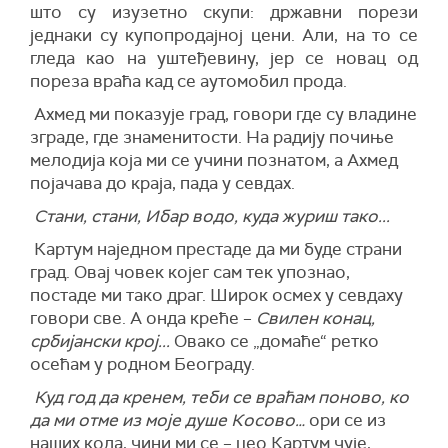
што су изузетно скупи: државни порези
једнаки су купопродајној цени. Али, на то се
гледа као на уштеђевину, јер се новац од
пореза враћа кад се аутомобил прода.
Ахмед ми показује град, говори где су владине
зграде, где знаменитости. На радију почиње
мелодија која ми се учини познатом, а Ахмед
појачава до краја, пада у севдах.
Стани, стани, Ибар водо, куда журиш тако...
Картум наједном престаде да ми буде страни
град. Овај човек којег сам тек упознао,
постаде ми тако драг. Широк осмех у севдаху
говори све. А онда креће –
Свилен конац,
србијански крој...
Овако се „домаће“ ретко
осећам у родном Београду.
Куд год да кренем, теби се враћам поново, ко
да ми отме из моје душе Косово…
ори се из
наших кола, чини ми се – цео Картум чује,