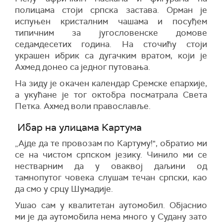
полицама стоји српска застава. Орман је
испуњен кристалним чашама и посуђем
типичним за југословенске домове
седамдесетих година. На сточићу стоји
украшен ибрик са дугачким вратом, који је
Ахмед донео са једног путовања.
На зиду је окачен календар Сремске епархије,
а укућане је тог октобра посматрала Света
Петка. Ахмед воли православље.
Ибар на улицама Картума
„Ајде да те провозам по Картуму!", обратио ми
се на чистом српском језику. Чинило ми се
нестварним да у оваквој даљини од
тамнопутог човека слушам течан српски, као
да смо у срцу Шумадије.
Ушао сам у квалитетан аутомобил. Објаснио
ми је да аутомобила нема много у Судану зато