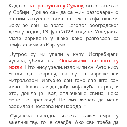
Када се
рат разбуктао у Судану
, он се затекао
у Србији. Дошао сам да са њим разговарам о
ратним актуелностима за текст који пишем.
Закуцао сам на врата његовог београдског
дома у подне, 13. јуна 2023. године. Угледах га
главе заривене у шаке како разговара са
пријатељима из Картума.
„Јутрос су ми упали у кућу. Испребијали
чувара, убили пса.
Опљачкали све што су
могли
. Што нису узели, изломили су. Ауто нису
могли да покрену, па су га изрешетали
митраљезом. Изгубио сам тамо све што сам
имао. Чекао сам да дође моја кућа на ред, и
ето, дошла је. Кад опљачкаше свима, нека
мене не прескачу! Не бих желео да мене
заобилази несрећа мог народа...”
„Суданска народна изрека каже: смрт у
заједништву, то је свадба. Ако сви треба да