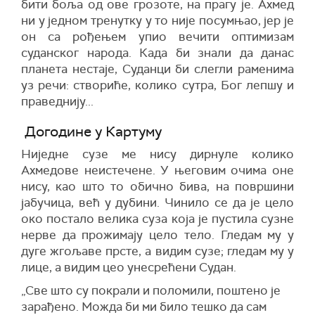
бити боља од ове грозоте, на прагу је. Ахмед
ни у једном тренутку у то није посумњао, јер је
он са рођењем упио вечити оптимизам
суданског народа. Када би знали да данас
планета нестаје, Суданци би слегли раменима
уз речи: створиће, колико сутра, Бог лепшу и
праведнију...
Догодине у Картуму
Ниједне сузе ме нису дирнуле колико
Ахмедове неистечене. У његовим очима оне
нису, као што то обично бива, на површини
јабучица, већ у дубини. Чинило се да је цело
око постало велика суза која је пустила сузне
нерве да прожимају цело тело. Гледам му у
дуге жгољаве прсте, а видим сузе; гледам му у
лице, а видим цео унесрећени Судан.
„Све што су покрали и поломили, поштено је
зарађено. Можда би ми било тешко да сам