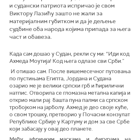
и судански патриота испричао је свом
Виктору Лазићу зашто не жали за
материјалним губитком и да је дељење
судбине оба народа којима припада за њега
част и обавеза.
Када сам дошао у Судан, рекли су ми: “Иди код
Ахмеда Моутија! Код њега одлазе сви Срби.”
И отишао сам. После вишемесечног путовања
по пустињама Египта, Јордана и Судана
озарио ме је велики српски грб и ћирилични
натпис. Отворила се гломазна метална капија и
открио мали рај: башта пуна палми са српском
тробојком на јарболу. Ахмед је део своје куће,
о свом трошку, претворио у Почасни конзулат
Републике Србије у Картуму и дом за све Србе
који забасају у овај део планете.
Међу афричким маскама и фигурама на