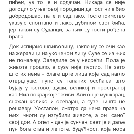
пићем, уз то је и срдачан. Никада се није
догодило у његовој породици да гост није био
добродошао, па је и сад тако. Гостопримство
указује спонтано и лако, дубином свог бића,
јер такви су Суданци, за њих су гости рођена
браћа.
Док испијамо шљивовицу, цакле му се очи као
на жеравици на укоченом лицу. Сузе се из њих
не помаљају. Заледиле се у несрећи. Пола је
живота прошло, а сузу није пустио. Не зато
што их нема – благе црте лица које сад нагло
отврднуше, пуне су тананих осећања што
бујају у његовој души, великој и пространој
као Нил покрај којег живи. Али он је мушкарац,
снажан колико и осећајан, а сузе ништа не
решавају. Уосталом, сматра да нема права на
њих: многи су изгубили животе, а он „само”
свој дом. А опет – дан је сунчан, свет је и даље
пун богатства и лепоте, будућност, која мора