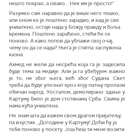
нешто покрао, а овако... Нек им је просто!”
Разумео сам: наравно да је више него тешко,
али оном ко је поштено зарадио, и кад је све
уништено, остаје нада у Божју правду и боља
времена. Поштено зарађено, стећи ће се
поново. А како лопов да ублажи свој очај,
чему он да се нада? Њега је стигла заслужена
казна.
Ахмед не жели да несрећа која га је задесила
буде тема за медије. Али ја га убеђујем: важно
је то, не због њега, већ због Судана. Свет
треба да буде упознат кроз коју патњу пролази
обичан народ. Уосталом, демолирано здање у
Картуму било је дом стотинама Срба. Свима је
нама кућа уништена.
Не знам шта да кажем свом драгом пријатељу,
па изустих: „Догодине у Картуму! Доћи ћу ја
теби поново у посету. Још ћеш ти мене возити