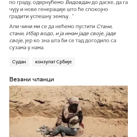
по граду, одврнућемо
Видовдан
до даске, да га
чују и нове генерације што ће спокојно
градити успешну земљу...”
Али чини ми се да нећемо пустити
Стани,
стани, Ибар водо, и ја имам јаде своје, јаде
своје
, јер ко зна шта би се тад догодило са
сузама у нама.
Судан
конзулат Србије
Везани чланци