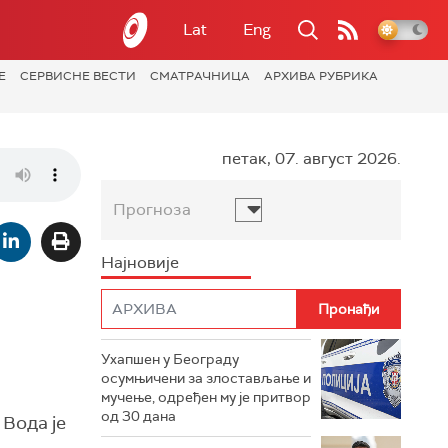
Lat
Eng
Е
СЕРВИСНЕ ВЕСТИ
СМАТРАЧНИЦА
АРХИВА РУБРИКА
петак, 07. август 2026.
Прогноза
Најновије
Ухапшен у Београду
осумњичени за злостављање и
мучење, одређен му је притвор
од 30 дана
 Вода je