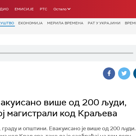
АДИО
ЕМИСИЈЕ
РТС
Остало
РУШТВО
ЕКОНОМИЈА
МЕРИЛА ВРЕМЕНА
РАТ У УКРАЈИНИ
ВРЕМ
вакуисано више од 200 људи,
ој магистрали код Краљева
 граду и општини. Евакуисано је више од 200 људи.