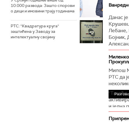
У Србији годишње више од
У овом 
критичне
Ванредно
10.000 развода: Зашто спорови
подручје
дају упу
о деци и имовини трају годинама
Данас је
спречава
У складу
Крушевц
РТС: "Квадратура круга"
Штаб се
Црном Ти
Лебане, 
заштићена у Заводу за
непреста
Крушевца
Бојник,
интелектуалну својину
и реци Т
Грађани 
Александ
дежурни
"МУП још
Ванредна
бујичним
Миленков
Прокупљ
За целу 
надлежне
Лозница
искорист
Милош М
Лучани, 
директн
РТС да ј
Свилајн
и, подсе
неколик
Владими
би им би
"Такође,
Разгов
Ражањ, 
активира
и Блаце.
и једна 
Ванредно
слив Ибр
Трговишт
Припрем
Указује 
Косјерић