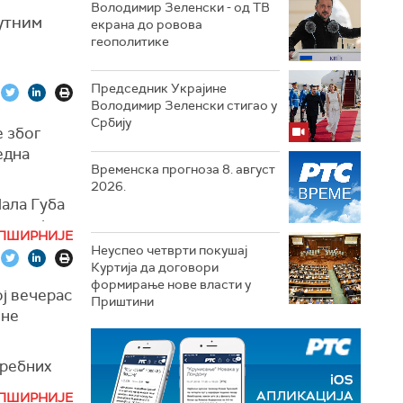
Володимир Зеленски - од ТВ
путним
екрана до ровова
геополитике
Председник Украјине
Володимир Зеленски стигао у
Србију
е због
една
Временска прогноза 8. август
2026.
Мала Губа
риторији
ПШИРНИЈЕ
пља,
Неуспео четврти покушај
Куртија да договори
формирање нове власти у
ј вечерас
Приштини
ине
 Бору,
цу и
требних
нцијално
ПШИРНИЈЕ