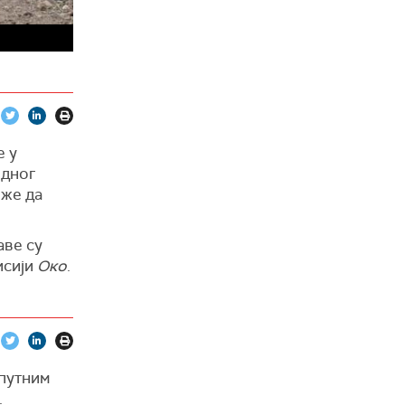
е у
едног
оже да
аве су
исији
Око
.
 путним
.