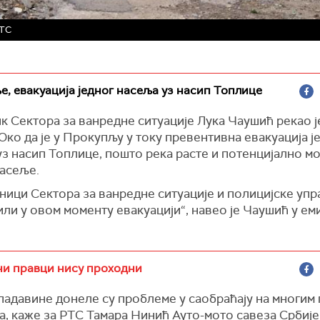
РТС
, евакуација једног насеља уз насип Топлице
 Сектора за ванредне ситуације Лука Чаушић рекао ј
Око да је у Прокупљу у току превентивна евакуација ј
з насип Топлице, пошто река расте и потенцијално м
насеље.
ици Сектора за ванредне ситуације и полицијске упр
ли у овом моменту евакуацији“, навео је Чаушић у ем
ни правци нису проходни
падавине донеле су проблеме у саобраћају на многим
, каже за РТС Тамара Нинић Ауто-мото савеза Србије