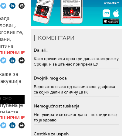
дско
 којима
иљу
рада
рави,
ловац,
и
рави код
рговиште,
округу као
КОМЕНТАРИ
чани,
ирати са
штина.
Da, ali...
-087.
им
ПШИРНИЈЕ
Како преживети прва три дана катастрофе у
ушају
Србији, и за шта нас припрема ЕУ
ак,
инства,
овац,
у случају
каже за
Dvojnik mog oca
ксинац,
 енергију
акуација
ва,
Вероватно свако од нас има свог двојника
192, како
са којим дели и сличну ДНК
ћевац,
е смо
 Житорађа
пућена је
Nemogućnost tusiranja
ти јесте
Не туширате се сваког дана – не стидите се,
тина
ПШИРНИЈЕ
ковић.
то је здраво
Ивањица,
учја где
Cestitke za uspeh