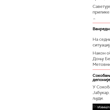
Саветуј
прилике
Открива 
Ванредна
На седн
ситуациј
Након о
Доњу Бе
Метовниц
Невреме
Сокобања
у рудни
депониј
успели с
У Сокоб
угрожен
Јабукар.
Експлоат
људи.
Ситуациј
Вода се 
Извешта
пада.