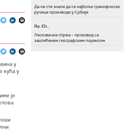
ји Бора,
Да ли сте знали да се најбоље грамофонске
ручице производе у Србији
агујевца,
ашају и
агујемо
Re: Eh...
7 особа.
Лесковачка спржа – производ са
 Лучана,
заштићеним географским пореклом
сно 26.
илајнца,
на.
рожени
вина у
8 возила
лих 24
 кућа у
спашена из
де.
азаревац
ких
име је
елова
у
тати.
теви
стема
ални
дносно