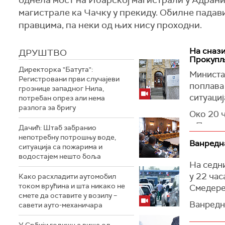
однела мост на Ибарској магистрали у Адраним
магистрале ка Чачку у прекиду. Обилне падави
правцима, па неки од њих нису проходни.
На снази
ДРУШТВО
Прокупљ
Директорка "Батута":
Министа
Регистровани први случајеви
поплава
грознице западног Нила,
ситуациј
потребан опрез али нема
разлога за бригу
Око 20 ч
у Прокуп
Дачић: Штаб забранио
Бора, М
непотребну потрошњу воде,
Ванредна
ситуација са пожарима и
Крагујев
водостајем нешто боља
На седн
Од поно
у 22 час
Како расхладити аутомобил
Ватрогас
током врућина и шта никако не
Смедере
Зајечару
смете да оставите у возилу –
Ванредна
Чачку.
савети ауто-механичара
ресурса 
Припадн