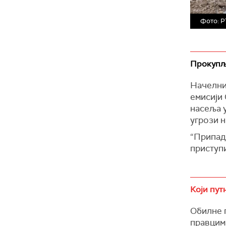
Фото: 
Прокупље
Начелник
емисији 
насеља у
угрози 
“Припадн
приступи
Који пут
Обилне 
правцима