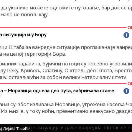
е да уколико можете одложите путовање, бар док се 
 мало не побољшају.
и који путни правци нису проходни.
О
 ситуација и у Бору
ици Штаба за ванредне ситуације проглашена је ванре
а на целој територији Бора.
билних падавина, бујични потоци су посебно угрозили
лу Реку, Кривељ, Слатину, Оштрељ, део Злота, Бресто
у, остављајући за собом велику материјалну штету.
О
, праћено обилним пљусковима, изазвало је и велике
 – Моравица однела део пута, забрињава стање
цима "Србија Зиђин копер". Запослени у руднику Вели
е
у да спрече продор воде у коп, па људство и механиза
ањи су, због изливања Моравице, угрожена насеља Ча
и.
 Из њих је, у току ноћи, превентивно евакусано дваде
ација руде на нижим етажама ја накратко заустављана
а је тренутно под контролом, тим пре што је киша пре
повукла, али је ситуација и даље ванредна. Ноћас се п
ј Дејана Тасића