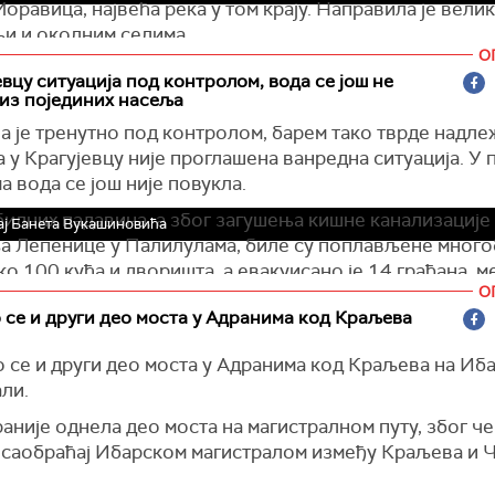
оравица, највећа река у том крају. Направила је велик
и и околним селима.
О
инцу, селу удаљеном неколико километара од Сокоба
евцу ситуација под контролом, вода се још не
ута а река која се налазила десетак метара даље, сада ј
из појединих насеља
бзирим на то да је то једини пут који води до Ртња пок
а је тренутно под контролом, барем тако тврде надле
у оштећење.
а у Крагујевцу није проглашена ванредна ситуација. У
толико нарасла, мештани кажу чак до нивоа Нишаве и
 вода се још није повукла.
и у таквом стању се спустила у Сокобању где је попла
илних падавина, а због загушења кишне канализације
ј Банета Вукашиновића
Евакуисано је 25 људи који су се у току дана вратили у
а Лепенице у Палилулама, биле су поплављене много
ко 100 кућа и дворишта, а евакуисано је 14 грађана, м
О
е вода као изненађење, јер у самом граду није пала ве
дете.
се и други део моста у Адранима код Краљева
 кише. Вода је дошла са оближњих планина, излила с
падавине поплавиле су и подруским простор у
 која је направила велике штете. Ми смо свакодневн
итетском клиничком центру, у ком од синоћ са надле
 се и други део моста у Адранима код Краљева на Иба
али је ово сад онај додатак на штете и оштећења која с
ма отклањају последице.
ли.
 понедељак. Има значајних оштећења на путној
равствене установе су саопштили да ће данас радити 
уктури", казао је Бојан Тодосијевић, из ЈП Зеленило.
раније однела део моста на магистралном путу, због чег
ом режиму, што, како кажу, подразумева збрињавање 
 саобраћај Ибарском магистралом између Краљева и Ч
е службе остају на местима.
их стања. Очекују да ће од понедељка нормално функц