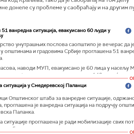
а код Краљева, тако да је саобраћај на том делу
не донеле су проблеме у саобраћају и на другим 
 51 ванредна ситуација, евакуисано 60 људи у
у
рство унутрашњих послова саопштило је вечерас да ј
 у општинама и градовима Србије проглашена 51 ванр
а.
асова, наводи МУП, евакуисано је 60 лица у насељу 
љу, а од јутрос су евакуисана укупно 142 лица (на те
О
ладеновца, Крушевца, Јагодине, Аранђеловца, Проку
 ситуација у Смедеревској Паланци
ца, Мајданпека и Лазаревца).
ици Општинског штаба за ванредне ситуације, одржано
ћи је евакуисано укупно 217 људи, наводи МУП.
а, проглашена је ванредна ситуација на подручју општ
ци-спасиоци црпе воду по позиву грађана у Београду,
вска Паланка.
, Крагујевцу, Лесковцу, Прокупљу, Смедереву, Крушев
 ситуације проглашена је ради мобилизације свих по
за одбрану од поплавног таласа.
ици Министарства унутаршњих послова обилазе поте
О