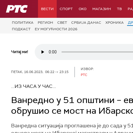
РТС
ВЕСТИ
СПОРТ
OKO
МАГАЗИН
ТВ
Р
ПОЛИТИКА
РЕГИОН
СВЕТ
СРБИЈА ДАНАС
ХРОНИКА
Д
ПОДКАСТ
ЕУ МОГУЋНОСТИ 2026
Читај ми!
ИЗВОР:
ПЕТАК, 16.06.2023, 06:22 -> 23:15
РТС
...ИЗ ЧАСА У ЧАС...
Ванредно у 51 општини – е
обрушио се мост на Ибарск
Ванредна ситуација проглашена је до сада у 51