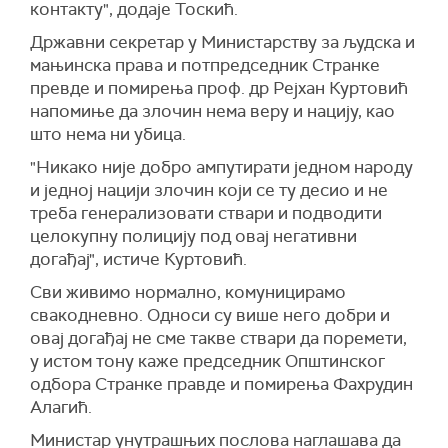
контакту", додаје Тоскић.
Државни секретар у Министарству за људска и
мањинска права и потпредседник Странке
превде и помирења проф. др Рејхан Куртовић
напомиње да злочин нема веру и нацију, као
што нема ни убица.
"Никако није добро ампутирати једном народу
и једној нацији злочин који се ту десио и не
треба генерализовати ствари и подводити
целокупну полицију под овај негативни
догађај", истиче Куртовић.
Сви живимо нормално, комуницирамо
свакодневно. Односи су више него добри и
овај догађај не сме такве ствари да поремети,
у истом тону каже председник Општинског
одбора Странке правде и помирења Фахрудин
Алагић.
Министар унутрашњих послова наглашава да