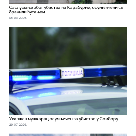
Саслушање због убиства на Карабурми, осумњичени се
бранили ћутањем
05. 08. 2026.
Ухапшен мушкарац осумњичен за убиство у Сомбору
29. 07. 2026.