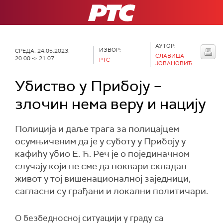
РТС
АУТОР:
ИЗВОР:
СРЕДА, 24.05.2023,
СЛАВИЦА
20:00 -> 21:07
РТС
ЈОВАНОВИЋ
Убиство у Прибоју –
злочин нема веру и нацију
Полиција и даље трага за полицајцем
осумњиченим да је у суботу у Прибоју у
кафићу убио Е. Ћ. Реч је о појединачном
случају који не сме да поквари складан
живот у тој вишенационалној заједници,
сагласни су грађани и локални политичари.
О безбедносној ситуацији у граду са