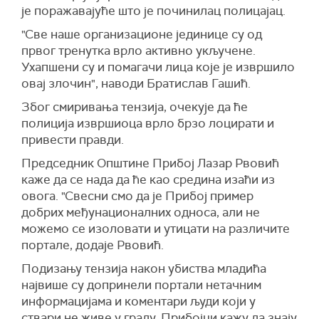
је поражавајуће што је починилац полицајац.
"Све наше организационе јединице су од
првог тренутка врло активно укључене.
Ухапшени су и помагачи лица које је извршило
овај злочин", наводи Братислав Гашић.
Због смиривања тензија, очекује да ће
полиција извршиоца врло брзо лоцирати и
привести правди.
Председник Општине Прибој Лазар Рвовић
каже да се нада да ће као средина изаћи из
овога. "Свесни смо да је Прибој пример
добрих међунационалних односа, али не
можемо се изоловати и утицати на различите
портале, додаје Рвовић.
Подизању тензија након убиства младића
највише су допринели портали нетачним
информацијама и коментари људи који у
ствари не живе у граду. Прибојци кажу да знају