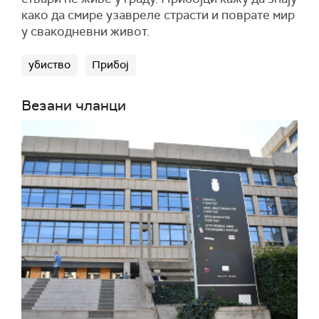
како да смире узавреле страсти и поврате мир
у свакодневни живот.
убиство
Прибој
Везани чланци