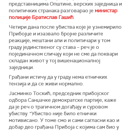
представницима Општине, верских заједница и
политичких странака разговарао је
министар
полиције Братислав Гашић
.
Четири дана после убиства које је узнемирило
Прибојце и изазвало бројне различите
реакције, мештани али и политичари у том
граду јединственог су става – реч је о
појединачном сличају који не сме да поквари
складан живот у тој вишенационалној
заједници.
Грађани истичу да у граду нема етничких
тензија и да се живи нормално.
Јасминко Тоскић, председник прибојског
одбора Санџачке демократске партије, каже
да је реч о трагичном догађају и суровом
убиству. "Убиство није било етнички
мотивисано. У томе смо и сами сагласни као и
добар део грађана Прибоја с којима сам био у