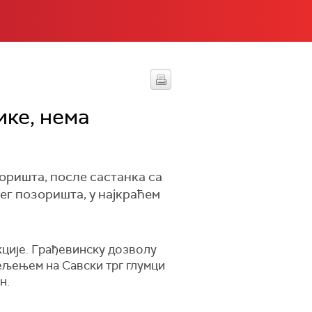
ике, нема
оришта, после састанка са
ег позоришта, у најкраћем
ције. Грађевинску дозволу
сељењем на Савски трг глумци
н.