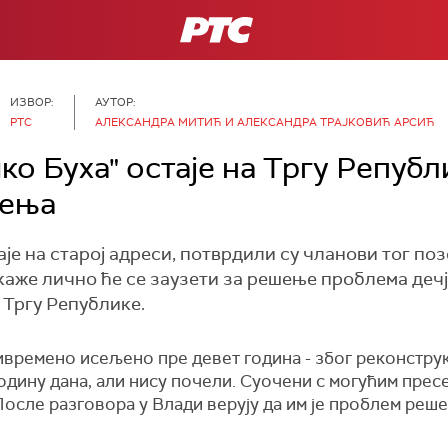
РТС
ИЗВОР:
АУТОР:
РТС
АЛЕКСАНДРА МИТИЋ И АЛЕКСАНДРА ТРАЈКОВИЋ АРСИЋ
о Буха" остаје на Тргу Републ
љења
е на старој адреси, потврдили су чланови тог поз
аже лично ће се заузети за решење проблема дечј
а Тргу Републике.
времено исељено пре девет година - због реконструк
годину дана, али нису почели. Суочени с могућим пре
осле разговора у Влади верују да им је проблем реше