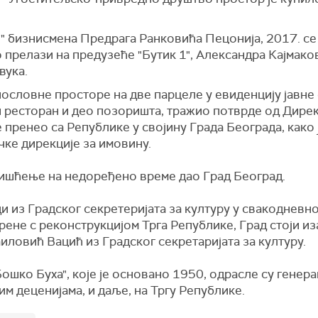
 бизнисмена Предрага Ранковића Пецонија, 2017. се у
прелази на предузеће "Бутик 1", Александра Кајмакови
вука.
пословне просторе на две парцеле у евиденцију јавне с
 и ресторан и део позоришта, тражио потврде од Дире
 пренео са Републике у својину Града Београда, како 
чке дирекције за имовину.
ришћење на недоређено време дао Град Београд.
уди из Градског секретеријата за културу у свакодневн
рене с реконструкцијом Трга Републике, Град стоји иза 
иловић Вацић из Градског секретаријата за културу.
шко Буха", које је основано 1950, одрасле су генера
им деценијама, и даље, на Тргу Републике.