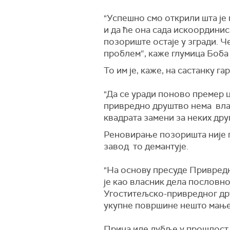
"Успешно смо открили шта је 
и да ће она сада искоординис
позориште остаје у згради. Че
проблем“, каже глумица Боба
То им је, каже, на састанку 
"Да се уради поново премер ц
привредно друштво нема влас
квадрата замени за неких друг
Реновирање позоришта није п
завод то демантује.
"На основу пресуде Привредн
је као власник дела пословно
Угоститељско-привредног дру
укупне површине нешто мање о
Прича иде дубље у прошлост 