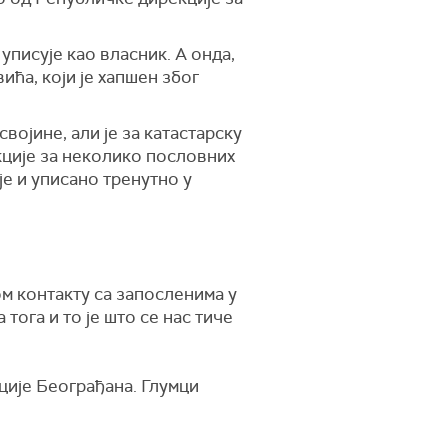
писује као власник. А онда,
ћа, који је хапшен због
војине, али је за катастарску
кције за неколико пословних
је и уписано тренутно у
ом контакту са запосленима у
тога и то је што се нас тиче
ције Београђана. Глумци