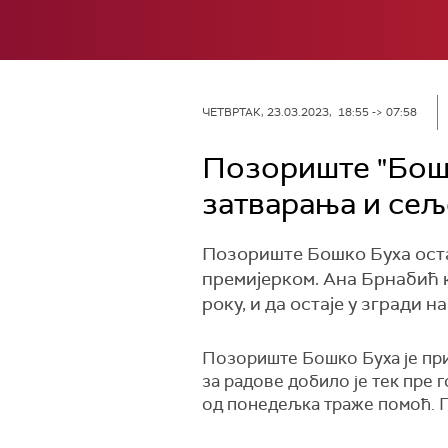
ЧЕТВРТАК, 23.03.2023, 18:55 -> 07:58
Позориште "Бошк
затварања и се
Позориште Бошко Буха остај
премијерком. Ана Брнабић к
року, и да остаје у згради н
Позориште Бошко Буха је при
за радове добило је тек пре 
од понедељка траже помоћ. П