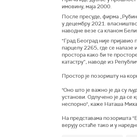
имовину, маја 2000.
После пресуде, фирма „Рубин"
у децембру 2021. власништво 
наводне везе са кланом Бели
"Град Београд није пријавио 
парцелу 2265, где се налазе
простора како би те просторе
катастру“, наводе из Републи
Простор је позоришту на ко
"Оно што је важно је да су љ
установи. Одлучено је да се к
неспорно", каже Наташа Миха
На представама позоришта "Бо
верују остаће тако и у наредн