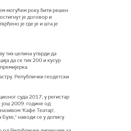
ћем могућем року бити решен
остигнут је договор и
рђено је где је и шта је
ву тих целина утврди да
ја да се тих 200 и кусур
 премијерка.
астру. Републички геодетски
ионог суда 2017, у регистар
е још 2009. године од
називом 'Кафе Театар',
Бухе," наводи се у допису.
 од Републичке дирекције за