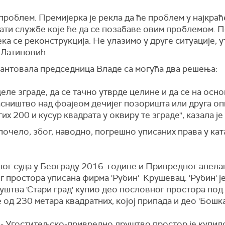
проблем. Премијерка је рекла да ће проблем у најкра
ати службе које ће да се позабаве овим проблемом. П
ка се реконструкција. Не улазимо у друге ситуације, утв
 Латиновић.
гарантовала председница Владе са могућа два решења:
еле зграде, да се тачно утврде целине и да се на осно
ништво над фоајеом дечијег позоришта или друга опци
их 200 и кусур квадрата у оквиру те зграде", казала је
очело, због, наводно, погрешно уписаних права у кат
ог суда у Београду 2016. године и Привредног апелац
г простора уписана фирма 'Рубин' Крушевац. 'Рубин' ј
штва 'Стари град' купио део пословног простора под 
д 230 метара квадратних, којој припада и део 'Бошка 
- Угоститељско-привредно друштво простор је купило