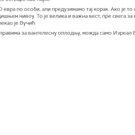
0 евра по особи, али предузимамо тај корак. Ако је то
дишњем нивоу. То је велика и важна вест, пре свега за
екао је Вучић.
о правима за вантелесну оплодњу, можда само Изреал 