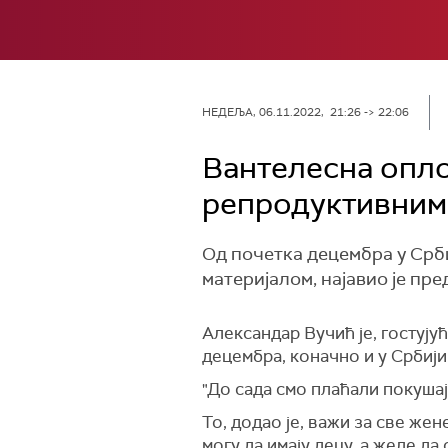
НЕДЕЉА, 06.11.2022, 21:26 -> 22:06
Вантелесна опл
репродуктивним
Од почетка децембра у Срб
материјалом, најавио је пр
Александар Вучић је, гостују
децембра, коначно и у Србиј
"До сада смо плаћали покушај
То, додао је, важи за све жен
могу да имају децу, а желе да 