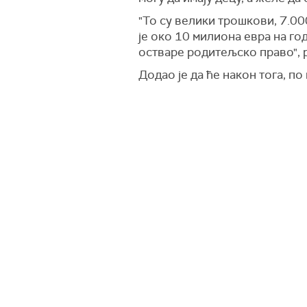
"То су велики трошкови, 7.00
је око 10 милиона евра на го
остваре родитељско право", р
Додао је да ће након тога, п