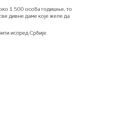
 око 1.500 особа годишње, то
 све дивне даме које желе да
бити испред Србије.