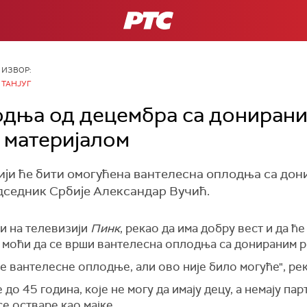
РТС
ИЗВОР:
ТАНЈУГ
одња од децембра са дониран
 материјалом
ији ће бити омогућена вантелесна оплодња са до
едседник Србије Александар Вучић.
ћи на телевизији
Пинк
, рекао да има добру вест и да ћ
и моћи да се врши вантелесна оплодња са донираним 
е вантелесне оплодње, али ово није било могуће", рек
е до 45 година, које не могу да имају децу, а немају па
се остваре као мајке.