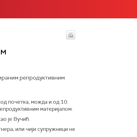
им
нираним репродуктивним
е од почетка, можда и од 10.
репродуктивним материјалом.
ао је Вучић.
ртнера, или чији супружници не